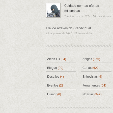
Cuidado com as ofertas
milionárias
9 de fevereiro de 2012
·
58 comentários
Fraude através do Standvirtual
13 de janeiro de 2011
·
52 comentários
Alerta FB
(24)
Artigos
(356)
Blogue
(20)
Curtas
(620)
Desafios
(4)
Entrevistas
(9)
Eventos
(28)
Ferramentas
(64)
Humor
(6)
Notícias
(342)