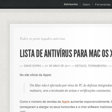
Advisories
Sobre
Ferramentas
Todos os posts tagados antivirus
LISTA DE ANTIVÍRUS PARA MAC OS 
por
DAVID SOPAS
em
31 DE MAIO DE 2011
em
ARTIGOS
,
FERRAMENTAS
com
No site oficial da Apple:
Um Mac não é afectado por vírus de PC. As defesas integrada
malware, sem o incómodo de avisos e verificações constantes.
Como o número de vendas da
Apple
aumentar exponencialmente,
começaram a alargar os seus horizontes e a criar software malicio
iOS
).