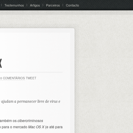
Testemunhos
Artigos
Parceiros
Contacto
X
0 COMENTÁRIOS
TWEET
s ajudam a permanecer livre de vírus e
 também os
cibercriminosos
so para o mercado
Mac OS X
(e até para