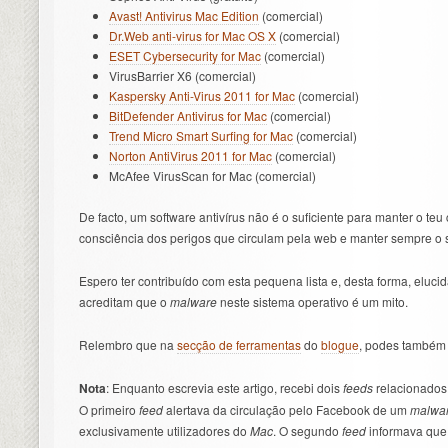
Avast! Antivirus Mac Edition
(comercial)
Dr.Web anti-virus for Mac OS X
(comercial)
ESET Cybersecurity for Mac
(comercial)
VirusBarrier X6 (comercial)
Kaspersky Anti-Virus 2011 for Mac
(comercial)
BitDefender Antivirus for Mac
(comercial)
Trend Micro Smart Surfing for Mac
(comercial)
Norton AntiVirus 2011 for Mac
(comercial)
McAfee VirusScan for Mac (comercial)
De facto, um software antivírus não é o suficiente para manter o te
consciência dos perigos que circulam pela web e manter sempre o s
Espero ter contribuído com esta pequena lista e, desta forma, elucid
acreditam que o
malware
neste sistema operativo é um mito.
Relembro que na
secção de ferramentas
do
blogue
, podes também e
Nota
: Enquanto escrevia este artigo, recebi dois
feeds
relacionados
O primeiro
feed
alertava da circulação pelo Facebook de um
malwa
exclusivamente utilizadores do
Mac
. O segundo
feed
informava que