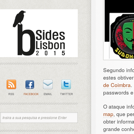
Segundo inf
estes obtive
de Coimbra
.
passwords e 
RSS
FACEBOOK
EMAIL
TWITTER
O ataque inf
map
, que pe
obter inform
grande conhe