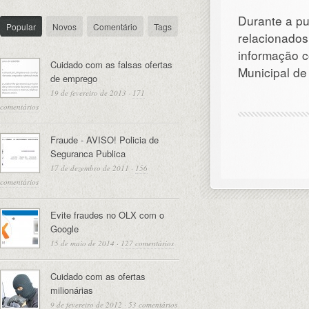
Durante a pu
Popular
Novos
Comentário
Tags
relacionado
informação c
Cuidado com as falsas ofertas
Municipal de
de emprego
19 de fevereiro de 2013
·
171
comentários
Fraude - AVISO! Policia de
Seguranca Publica
17 de dezembro de 2011
·
156
comentários
Evite fraudes no OLX com o
Google
15 de maio de 2014
·
127 comentários
Cuidado com as ofertas
milionárias
9 de fevereiro de 2012
·
53 comentários