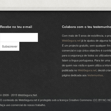
Recebe no teu e-mail
Colabora com o teu testemunh
Com mais de 5 anos de existência, o pro
WebSegura.net
já te ajudou de alguma f
É um projecto gratuito, sem qualquer fim
comercial e cujo único objectivo é contrib
para a segurança de todos os utilizador
falam a língua portuguesa. Para ter uma 
de quem nos visita e quem utiliza a info
publicada no
WebSegura.net
, decidi cri
página dedicada aos
testemunhos
.
© 2009 - 2015
WebSegura.Net
.
O conteúdo do WebSegura.net é protegido sob a licença Creative Commons (
CC BY-NC-N
faça uso comercial do nosso trabalho.