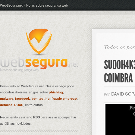
WebSegura.net » Notas sobre segurança web
Todos os po
SUDOH4K3
COIMBRA
Bem-vindo ao WebSegura.net. Neste espaço pode
encontrar diversos artigos sobre
,
phishing
DAVID SO
por
,
,
,
,
malware
facebook
pen testing
fraude emprego
,
, entre outros.
defaces
DDoS
Recomendo assinar o
para assim acompanhar
RSS
as últimas novidades.