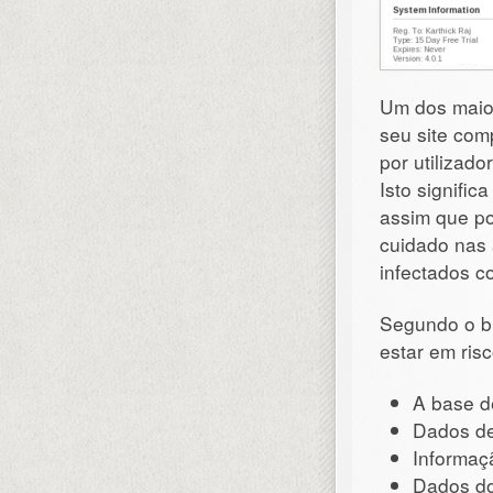
Um dos maio
seu site com
por utilizado
Isto signifi
assim que po
cuidado nas 
infectados 
Segundo o bl
estar em risc
A base d
Dados de
Informaçã
Dados do