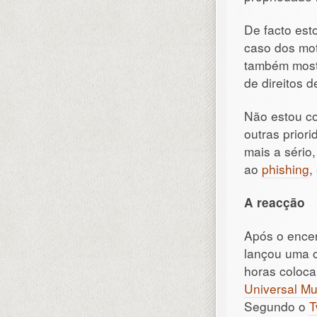
De facto est
caso dos mot
também most
de direitos 
Não estou co
outras prior
mais a sério
ao
phishing
,
A
reacção
Após o ence
lançou uma 
horas coloca
Universal Mu
Segundo o
T