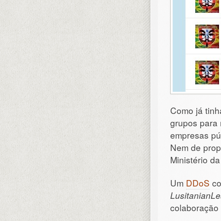
Como já tinh
grupos para 
empresas púb
Nem de propó
Ministério d
Um
DDoS
co
LusitanianL
colaboração