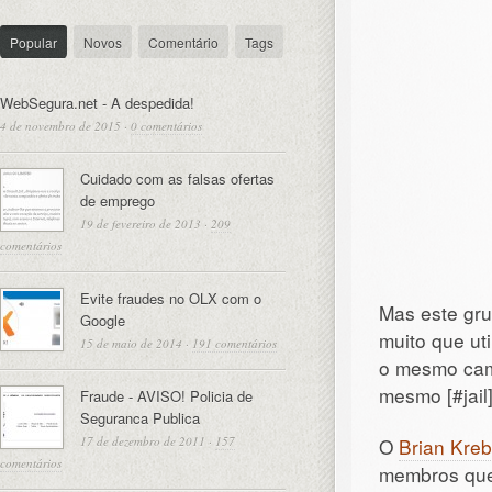
Popular
Novos
Comentário
Tags
WebSegura.net - A despedida!
4 de novembro de 2015
·
0 comentários
Cuidado com as falsas ofertas
de emprego
19 de fevereiro de 2013
·
209
comentários
Evite fraudes no OLX com o
Mas este gr
Google
muito que ut
15 de maio de 2014
·
191 comentários
o mesmo ca
mesmo [#jail]
Fraude - AVISO! Policia de
Seguranca Publica
17 de dezembro de 2011
·
157
O
Brian Kre
comentários
membros que