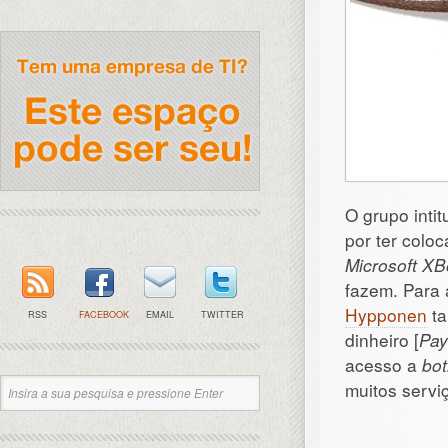
O grupo inti
por ter colo
Microsoft XB
fazem. Para
Hypponen
ta
RSS
FACEBOOK
EMAIL
TWITTER
dinheiro [
Pay
acesso a
bot
muitos servi