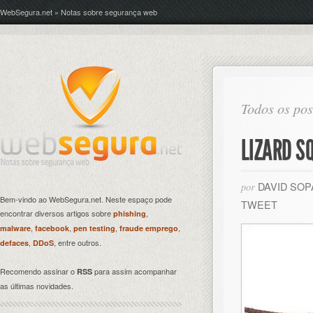
WebSegura.net » Notas sobre segurança web
Todos os pos
LIZARD S
DAVID SO
por
Bem-vindo ao WebSegura.net. Neste espaço pode
TWEET
encontrar diversos artigos sobre
,
phishing
,
,
,
,
malware
facebook
pen testing
fraude emprego
,
, entre outros.
defaces
DDoS
Recomendo assinar o
para assim acompanhar
RSS
as últimas novidades.