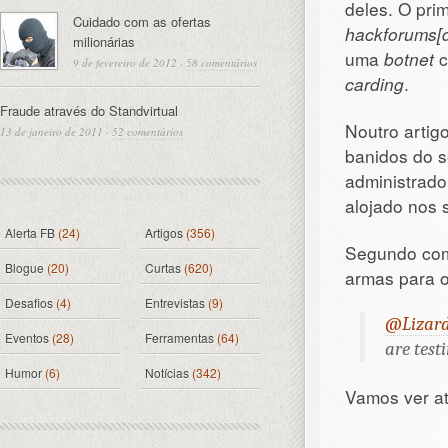
deles. O pri
Cuidado com as ofertas
hackforums[d
milionárias
uma
botnet
c
9 de fevereiro de 2012
·
58 comentários
carding
.
Fraude através do Standvirtual
Noutro artig
13 de janeiro de 2011
·
52 comentários
banidos do s
administrad
alojado nos 
Alerta FB
(24)
Artigos
(356)
Segundo com
Blogue
(20)
Curtas
(620)
armas para o
Desafios
(4)
Entrevistas
(9)
@Lizar
Eventos
(28)
Ferramentas
(64)
are test
Humor
(6)
Notícias
(342)
Vamos ver at