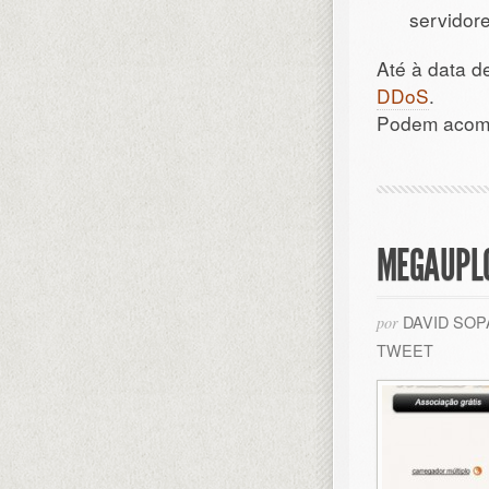
servidore
Até à data d
DDoS
.
Podem acomp
MEGAUPLO
DAVID SO
por
TWEET