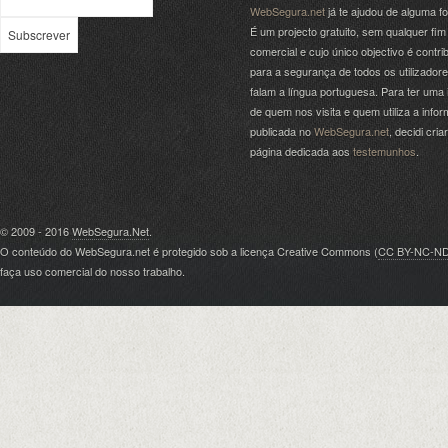
WebSegura.net
já te ajudou de alguma f
É um projecto gratuito, sem qualquer fim
comercial e cujo único objectivo é contrib
para a segurança de todos os utilizador
falam a língua portuguesa. Para ter uma 
de quem nos visita e quem utiliza a info
publicada no
WebSegura.net
, decidi cri
página dedicada aos
testemunhos
.
© 2009 - 2016
WebSegura.Net
.
O conteúdo do WebSegura.net é protegido sob a licença Creative Commons (
CC BY-NC-N
faça uso comercial do nosso trabalho.