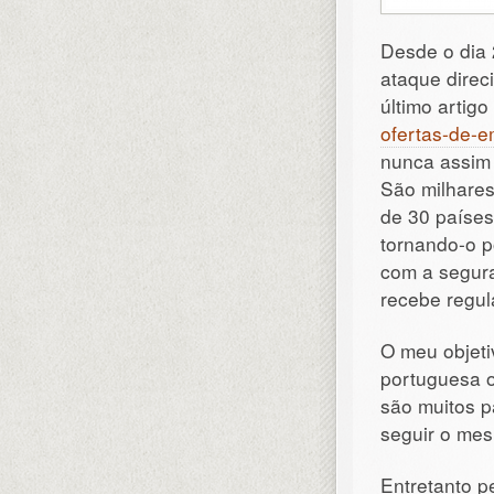
Desde o dia 
ataque direc
último artigo
ofertas-de-e
nunca assim 
São milhares
de 30 países
tornando-o p
com a segur
recebe regul
O meu objetiv
portuguesa o
são muitos p
seguir o me
Entretanto p