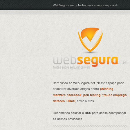
WebSegura.net » Notas sobre segurança web
Bem-vindo ao WebSegura.net. Neste espaço pode
encontrar diversos artigos sobre
,
phishing
,
,
,
,
malware
facebook
pen testing
fraude emprego
,
, entre outros.
defaces
DDoS
Recomendo assinar o
para assim acompanhar
RSS
as últimas novidades.