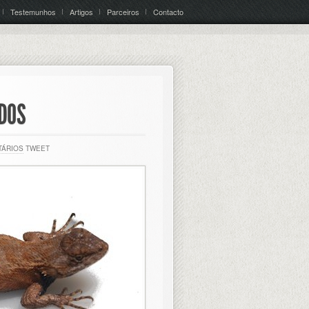
Testemunhos
Artigos
Parceiros
Contacto
DDOS
TÁRIOS
TWEET