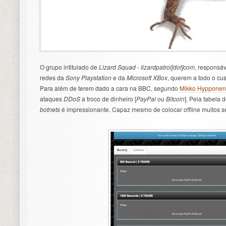
O grupo intitulado de
Lizard Squad
-
lizardpatrol[dot]com
, responsáv
redes da
Sony Playstation
e da
Microsoft XBox
, querem a todo o cu
Para além de terem dado a cara na BBC, segundo
Mikko Hypponen
ataques
DDoS
a troco de dinheiro [
PayPal
ou
Bitcoin
]. Pela tabela 
botnets
é impressionante. Capaz mesmo de colocar offline muitos se