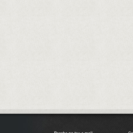
Recebe no teu e-mail
Co