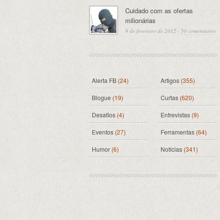
Cuidado com as ofertas
milionárias
9 de fevereiro de 2012
·
50 comentários
Alerta FB
(24)
Artigos
(355)
Blogue
(19)
Curtas
(620)
Desafios
(4)
Entrevistas
(9)
Eventos
(27)
Ferramentas
(64)
Humor
(6)
Notícias
(341)