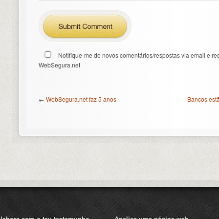
Notifique-me de novos comentários/respostas via email e re
WebSegura.net
←
WebSegura.net faz 5 anos
Bancos estã
labora com o teu testemunho
Analisa uma página web