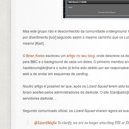
Mas este grupo não é desconhecido da comunidade
underground
.
por divertimento [
lulz
] seguindo assim o mesmo caminho que os
Lu
mesmo [#jail].
O
Brian Krebs
escreveu um
artigo no seu blog
, onde descreve os d
pela BBC e o background de cada um deles. O primeiro membro an
hackforums[dot]net
e o outro já tinha sido detido por ser responsáv
web e de andar em esquemas de
carding
.
Noutro artigo é possível ler que, após os
Lizard Squad
terem sido ba
foram aceites pelos administradores da
darkode
. O site
lizardpatrol
servidores
darkode
…
Segundo comunicado oficial, os
Lizard Squad
viraram agora as sua
@LizardMafia
To clarify, we are no longer attacking PSN or X