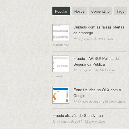
Popular
Novos
Comentário
Tags
Cuidado com as falsas ofertas
de emprego
19 de fevereiro de 2013
·
166
comentários
Fraude - AVISO! Policia de
Seguranca Publica
17 de dezembro de 2011
·
156
comentários
Evite fraudes no OLX com o
Google
15 de maio de 2014
·
116 comentários
Fraude através do Standvirtual
13 de janeiro de 2011
·
52 comentários