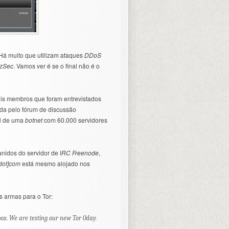
 Há muito que utilizam ataques
DDoS
lzSec
. Vamos ver é se o final não é o
ois membros que foram entrevistados
da pelo fórum de discussão
el de uma
botnet
com 60.000 servidores
nidos do servidor de I
RC Freenode
,
[dot]com
está mesmo alojado nos
s armas para o Tor:
box. We are testing our new Tor 0day.