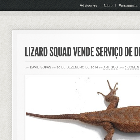
Advisories
Sobre
Ferramentas
LIZARD SQUAD VENDE SERVIÇO DE 
por
DAVID SOPAS
em
30 DE DEZEMBRO DE 2014
em
ARTIGOS
com
0 COMEN