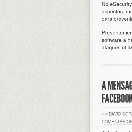
No eSecurity
aspectos, ma
para preveni
Presentemen
software a h
ataques util
A MENSAG
FACEBOO
DAVID SO
por
COMENTÁRIO