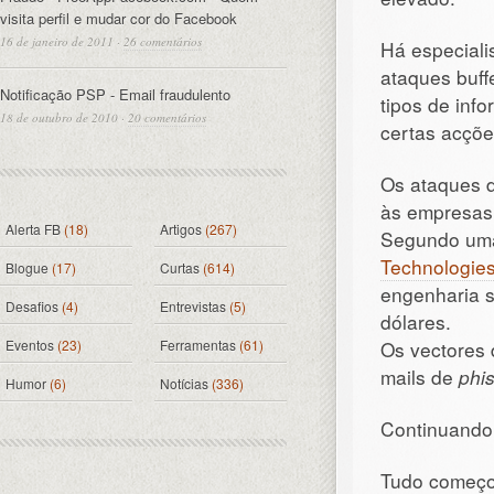
visita perfil e mudar cor do Facebook
16 de janeiro de 2011
·
26 comentários
Há especiali
ataques buff
Notificação PSP - Email fraudulento
tipos de inf
18 de outubro de 2010
·
20 comentários
certas acçõe
Os ataques d
às empresas 
Alerta FB
(18)
Artigos
(267)
Segundo uma
Technologie
Blogue
(17)
Curtas
(614)
engenharia s
Desafios
(4)
Entrevistas
(5)
dólares.
Eventos
(23)
Ferramentas
(61)
Os vectores 
mails de
phi
Humor
(6)
Notícias
(336)
Continuando
Tudo começ