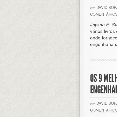
DAVID SO
por
COMENTÁRIO
Jayson E. St
vários livro
onde fornece
engenharia s
OS 9 MEL
ENGENHAR
DAVID SO
por
COMENTÁRIO