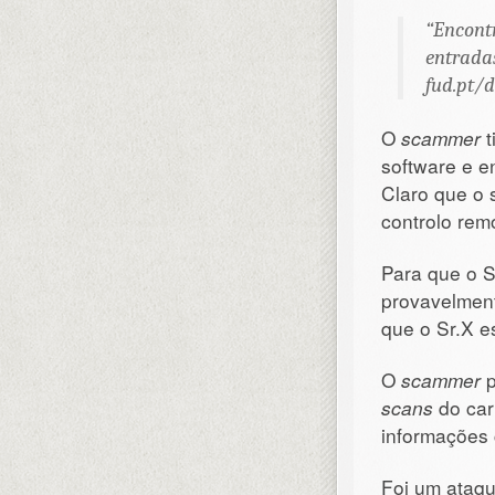
“Encontr
entradas
fud.pt/
O
scammer
t
software e e
Claro que o 
controlo rem
Para que o S
provavelment
que o Sr.X es
O
scammer
p
scans
do car
informações 
Foi um ataq