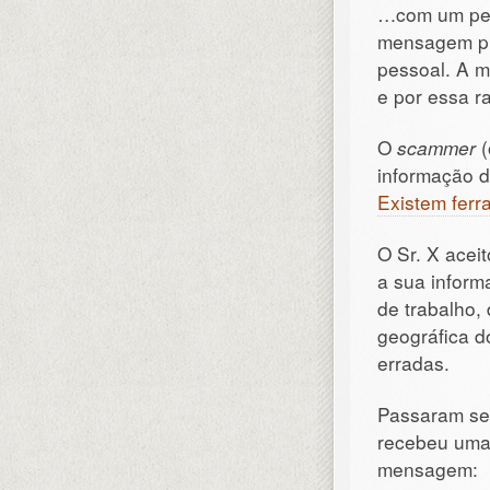
…com um pe
mensagem pr
pessoal. A m
e por essa ra
O
scammer
(
informação d
Existem ferr
O Sr. X acei
a sua inform
de trabalho,
geográfica 
erradas.
Passaram sem
recebeu um
mensagem: