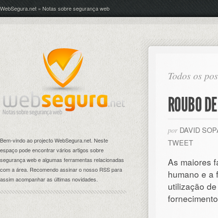
WebSegura.net » Notas sobre segurança web
Todos os pos
ROUBO DE
DAVID SO
por
Bem-vindo ao projecto WebSegura.net. Neste
TWEET
espaço pode encontrar vários artigos sobre
segurança web e algumas ferramentas relacionadas
As maiores f
com a área. Recomendo assinar o nosso RSS para
humano e a f
assim acompanhar as últimas novidades.
utilização de
forneciment