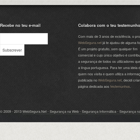
Recebe no teu e-mail
Colabora com o teu testemunh
Com mais de 3 anos de existência, o pro
WebSegura.net
já te ajudou de alguma f
É um projeto gratuito, sem qualquer fim
comercial e cujo único objetivo é contribu
a segurança de todos os utilizadores qu
a língua portuguesa. Para ter uma ideia 
quem nos visita e quem utiliza a informa
publicada no
WebSegura.net
, decidi cri
página dedicada aos
testemunhos
.
© 2009 - 2013
WebSegura.Net - Segurança na Web - Segurança Informática - Segurança na