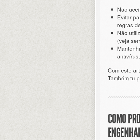
Não acei
Evitar pa
regras d
Não util
(veja se
Mantenha
antivírus,
Com este art
Também tu po
COMO PRO
ENGENHAR