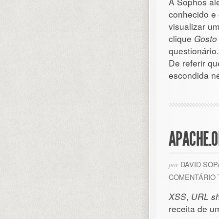
A Sophos aler
conhecido e 
visualizar u
clique
Gosto
questionário.
De referir q
escondida ne
APACHE.O
DAVID SO
por
COMENTÁRIO
XSS
,
URL sh
receita de u