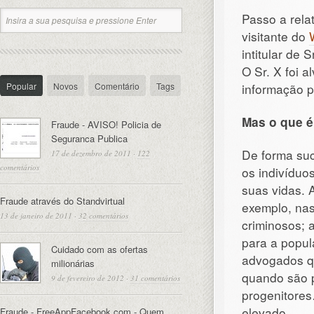
Passo a rela
visitante do
intitular de S
O Sr. X foi 
Popular
Novos
Comentário
Tags
informação p
Mas o que é
Fraude - AVISO! Policia de
Seguranca Publica
De forma suc
17 de dezembro de 2011
·
122
comentários
os indivíduo
suas vidas. 
Fraude através do Standvirtual
exemplo, nas
13 de janeiro de 2011
·
32 comentários
criminosos; 
para a popu
Cuidado com as ofertas
advogados qu
milionárias
quando são 
9 de fevereiro de 2012
·
31 comentários
progenitores
elevado.
Fraude - FreeAppFacebook.com - Quem