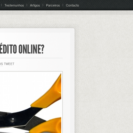
Testemunhos
Artigos
Parceiros
Contacto
ÉDITO ONLINE?
OS
TWEET