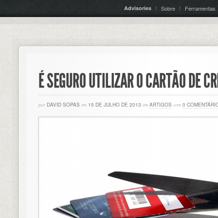
Advisories
Sobre
Ferramentas
É SEGURO UTILIZAR O CARTÃO DE CR
por
DAVID SOPAS
em
15 DE JULHO DE 2013
em
ARTIGOS
com
0 COMENTÁRI