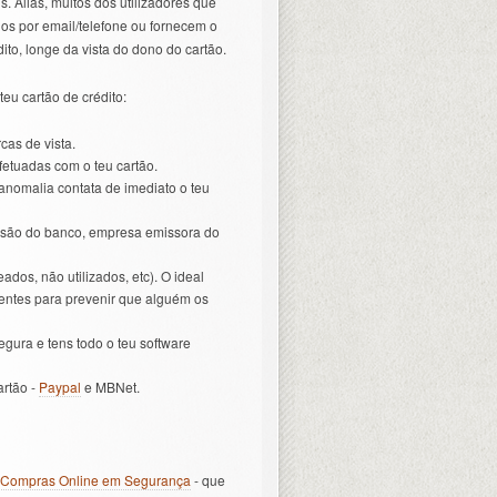
 Aliás, muitos dos utilizadores que
s por email/telefone ou fornecem o
o, longe da vista do dono do cartão.
eu cartão de crédito:
as de vista.
etuadas com o teu cartão.
 anomalia contata de imediato o teu
 são do banco, empresa emissora do
dos, não utilizados, etc). O ideal
erentes para prevenir que alguém os
gura e tens todo o teu software
artão -
Paypal
e MBNet.
 Compras Online em Segurança
- que