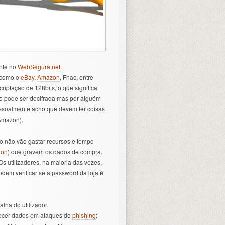
nte no
WebSegura.net
.
s como o
eBay
,
Amazon
, Fnac, entre
riptação de 128bits, o que significa
ão pode ser decifrada mas por alguém
essoalmente acho que devem ter coisas
 Amazon).
to não vão gastar recursos e tempo
ion
) que gravem os dados de compra.
s utilizadores, na maioria das vezes,
dem verificar se a password da loja é
lha do utilizador.
rnecer dados em ataques de
phishing
;