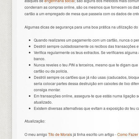
ataques de
engenharia social
; são alguns dos métodos mais comuns.
condenam as compras online, são os mesmos que fornecem os dado
cartão a um empregado de mesa que passeia com os dados de crédit
Algumas dicas de segurança para uma boa prática na utilização do t
Quando realizares um pagamento com um cartão, nunca o perc
Destrói sempre cuidadosamente os recibos das transacções ef
Verifica regularmente os teus extractos. Se verificares alguma
banco.
Nunca reveles o teu
PIN
a terceiros, mesmo que te digam que
cartão ou da polícia.
Destrói sempre os cartões que já não usas (caducados, bloquea
seria colocar partes dessa destruição em caixotes de lixo dif
consiga
montar.
Em transacções online, assegura-te que estás numa ligação se
atualizado.
Existem diversas alternativas que evitam a exposição do teu c
Atualização:
O meu amigo
Tito de Morai
s já tinha escrito um artigo -
Como Fazer