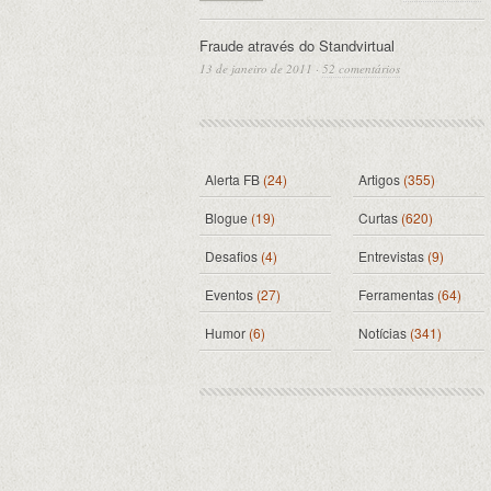
Fraude através do Standvirtual
13 de janeiro de 2011
·
52 comentários
Alerta FB
(24)
Artigos
(355)
Blogue
(19)
Curtas
(620)
Desafios
(4)
Entrevistas
(9)
Eventos
(27)
Ferramentas
(64)
Humor
(6)
Notícias
(341)