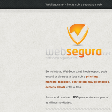
WebSegura.net » Notas sobre segurança web
Bem-vindo ao WebSegura.net. Neste espaço pode
encontrar diversos artigos sobre
,
phishing
,
,
,
,
malware
facebook
pen testing
fraude emprego
,
, entre outros.
defaces
DDoS
Recomendo assinar o
para assim acompanhar
RSS
as últimas novidades.