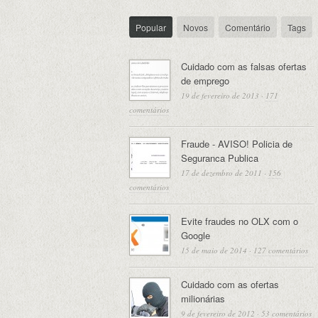
Popular
Novos
Comentário
Tags
Cuidado com as falsas ofertas
de emprego
19 de fevereiro de 2013
·
171
comentários
Fraude - AVISO! Policia de
Seguranca Publica
17 de dezembro de 2011
·
156
comentários
Evite fraudes no OLX com o
Google
15 de maio de 2014
·
127 comentários
Cuidado com as ofertas
milionárias
9 de fevereiro de 2012
·
53 comentários