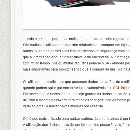
… esta é uma das perguntas mais populares que recebo regularme
São muitos os utilizadores que são relutantes em comprar em loja
outras. A maioria destes sites têm certificados de segurança com enc
que a informação enquanto transitável está encriptada. A informaç
com muito tempo livre ou muitos recursos (leia-se NSA - embora p
mais importantes para monitorizar do que a compra de um livro na
Os utilizadores maliciosos que procuram dados de cartões de crédi
quando podem optar por encontrar lojas vulneráveis (ex:
SQL Inject
Por vezes nem é necessário que a loja guarde os dados do cartão. O
utilizam a mesma password para todos os serviços. Rapidamente po
igual ao email e lançar novos ataques por essa via.
O método mais utilizado para roubar cartões de crédito ainda é por fa
A utilização dos dados do cartão em lojas online pouco fiáveis; fo