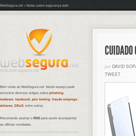
WebSegura.net » Notas sobre segurança web
CUIDADO 
DAVID SO
por
TWEET
Bem-vindo ao WebSegura.net. Neste espaço pode
encontrar diversos artigos sobre
,
phishing
,
,
,
,
malware
facebook
pen testing
fraude emprego
,
, entre outros.
defaces
DDoS
Recomendo assinar o
para assim acompanhar
RSS
as últimas novidades.