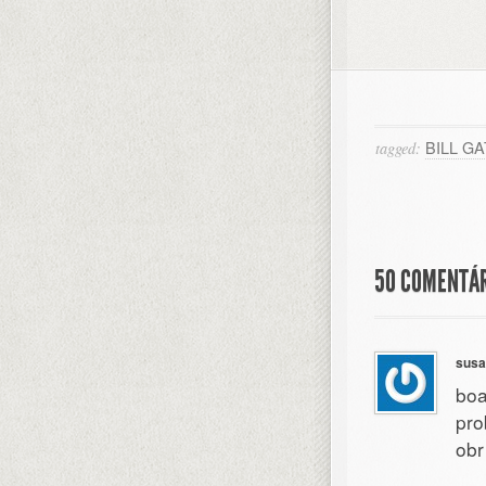
BILL G
tagged:
50 COMENTÁR
susa
boa
pro
obr