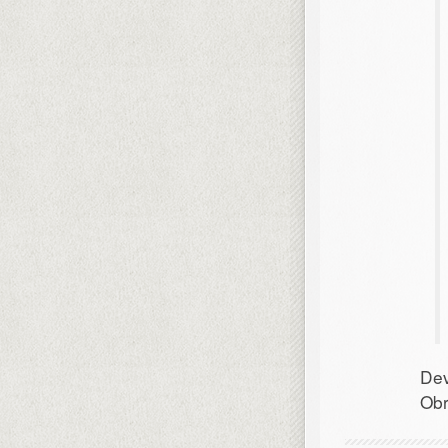
Dev
Obr