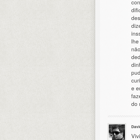
con
dif
des
diz
ins
lhe
não
ded
din
pud
cur
e e
faz
do 
Davi
Viv