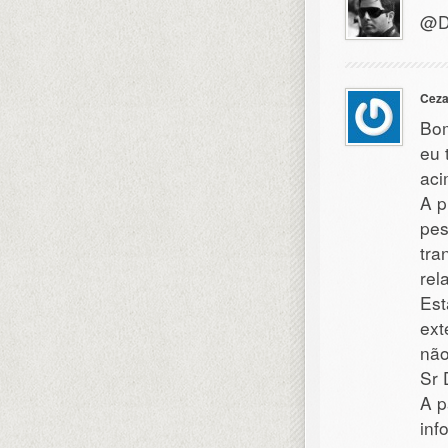
@Di
Ceza
Bom
eu 
aci
A p
pes
tra
rel
Est
ext
nã
Sr 
A p
inf