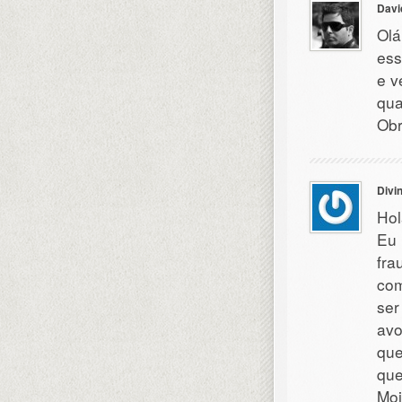
Davi
Olá
ess
e v
qua
Obr
Divi
Hol
Eu 
fra
com
ser
avo
que
que
Moi