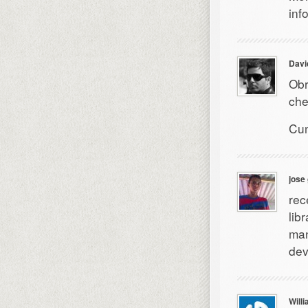
inf
Davi
Obr
che
Cu
jose
rec
lib
man
dev
Willi