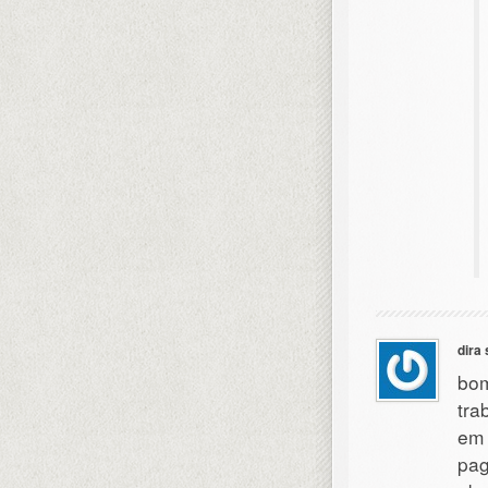
dira 
bom
tra
em 
pag