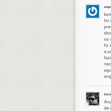
ange
bom
foi
pre
doc
os 
fiz
a p
faz
nec
agu
ang
Davi
Ang
de 