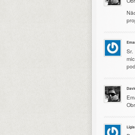
Obr
Não
pro
Eman
Sr.
mic
pod
Davi
Ema
Obr
Lígia