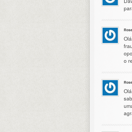
Dav
par
Rose
Olá
fra
opo
o r
Rose
Olá
sab
uma
agr