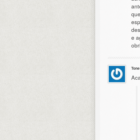
ant
que
esp
des
e a
obr
Tone
Aca