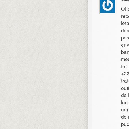
Vivi
Oi 
rec
lot
des
pes
env
ban
meu
ter
+22
tra
out
de 
luc
um 
de 
pud