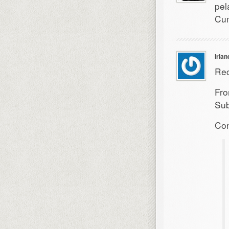
pel
Cum
Irla
Rec
Fr
Sub
Con