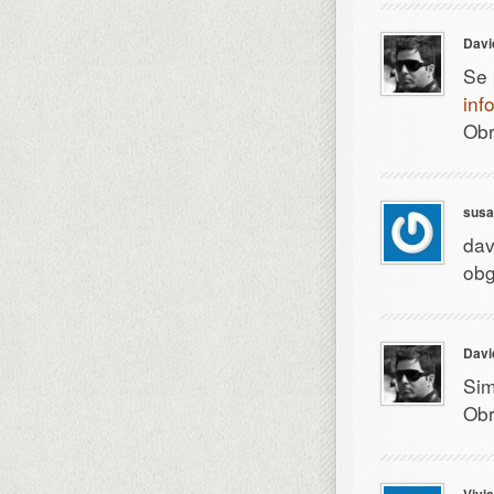
Davi
Se 
inf
Obr
susa
dav
ob
Davi
Sim
Obr