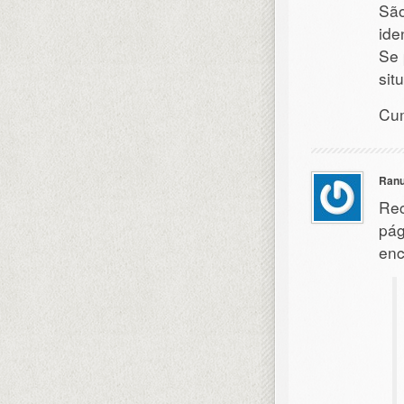
São
ide
Se 
sit
Cu
Ranu
Rec
pág
enc