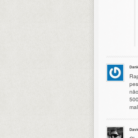
Dani
Rap
pes
não
500
mal
Davi