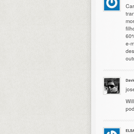
Car
tra
mor
fil
60%
e-m
des
out
Davi
jos
Wil
pod
ELS