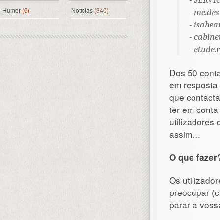
-
SERVI
Humor
(6)
Notícias
(340)
-
me.des
-
isabea
-
cabine
-
etude.
Dos 50 conta
em resposta 
que contacta
ter em conta
utilizadores
assim…
O que fazer
Os utilizado
preocupar (c
parar a voss