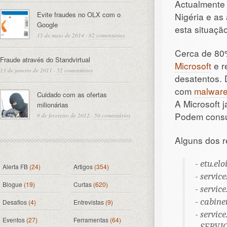
Actualmente 
Evite fraudes no OLX com o
Nigéria e as
Google
esta situaçã
15 de maio de 2014
·
82 comentários
Cerca de 80%
Fraude através do Standvirtual
Microsoft
e r
13 de janeiro de 2011
·
52 comentários
desatentos.
com
malwar
Cuidado com as ofertas
A Microsoft 
milionárias
Podem consul
9 de fevereiro de 2012
·
50 comentários
Alguns dos 
-
etu.elo
Alerta FB
(24)
Artigos
(354)
-
servic
Blogue
(19)
Curtas
(620)
-
servic
-
cabine
Desafios
(4)
Entrevistas
(9)
-
servic
Eventos
(27)
Ferramentas
(64)