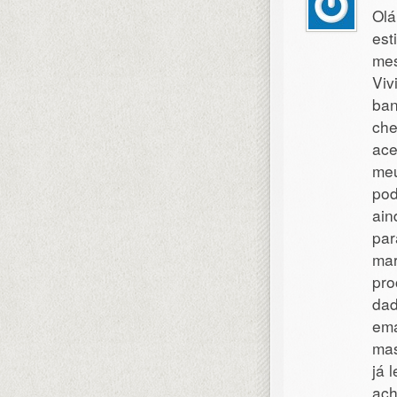
Olá
est
me
Viv
ban
che
ace
meu
pod
ain
par
mar
pro
dad
ema
mas
já 
ach