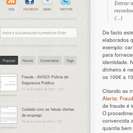
Entrar n
RSS
FACEBOOK
EMAIL
TWITTER
reconhec
(…)
De facto est
elaborados q
exemplo: car
para fornece
Popular
Novos
Comentário
Tags
identidade. 
dinheiro é n
os 100€ a 10
Fraude - AVISO! Policia de
Seguranca Publica
17 de dezembro de 2011
·
155
Citando as m
comentários
Alerta: Frau
de fraude é i
Cuidado com as falsas ofertas
O procedimen
de emprego
convencida 
19 de fevereiro de 2013
·
152
quantia bem 
comentários