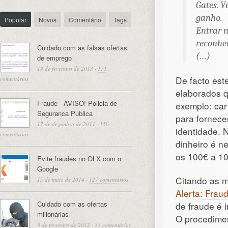
Gates. 
ganho.
Popular
Novos
Comentário
Tags
Entrar n
reconhec
Cuidado com as falsas ofertas
(…)
de emprego
19 de fevereiro de 2013
·
171
De facto est
comentários
elaborados q
Fraude - AVISO! Policia de
exemplo: car
Seguranca Publica
para fornece
17 de dezembro de 2011
·
156
identidade. 
comentários
dinheiro é n
os 100€ a 10
Evite fraudes no OLX com o
Google
Citando as m
15 de maio de 2014
·
127 comentários
Alerta: Frau
Cuidado com as ofertas
de fraude é i
milionárias
O procedimen
9 de fevereiro de 2012
·
53 comentários