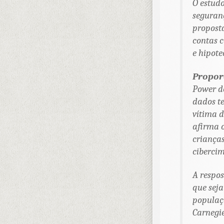
O estudo
seguran
proposta
contas c
e hipote
Propor
Power d
dados t
vítima d
afirma o
crianças
cibercim
A respos
que sej
populaçã
Carnegi