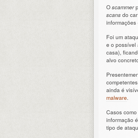
O
scammer
p
scans
do car
informações 
Foi um ataq
e o possível
casa), ficand
alvo concret
Presentement
competentes 
ainda é visí
malware
.
Casos como 
informação é
tipo de ataq