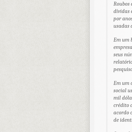
Roubos 
dívidas
por ano
usadas 
Em um b
empresa 
seus nú
relatóri
pesquis
Em um c
social u
mil dóla
crédito 
acordo 
de ident