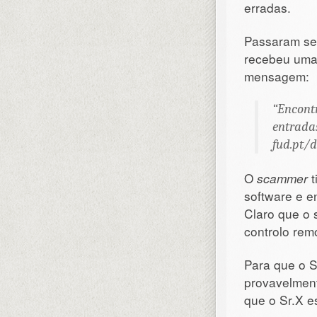
erradas.
Passaram sem
recebeu um
mensagem:
“Encontr
entradas
fud.pt/
O
scammer
t
software e e
Claro que o 
controlo rem
Para que o S
provavelment
que o Sr.X es