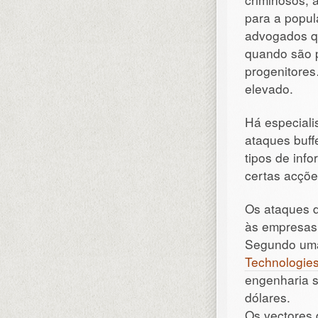
para a popu
advogados qu
quando são 
progenitores
elevado.
Há especiali
ataques buff
tipos de inf
certas acçõe
Os ataques d
às empresas 
Segundo uma
Technologie
engenharia s
dólares.
Os vectores 