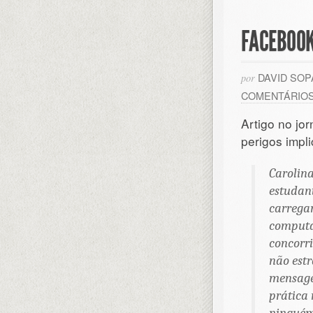
FACEBOOK
DAVID SO
por
COMENTÁRIO
Artigo no jo
perigos impl
Carolina
estudan
carregar
computa
concorr
não estr
mensage
prática