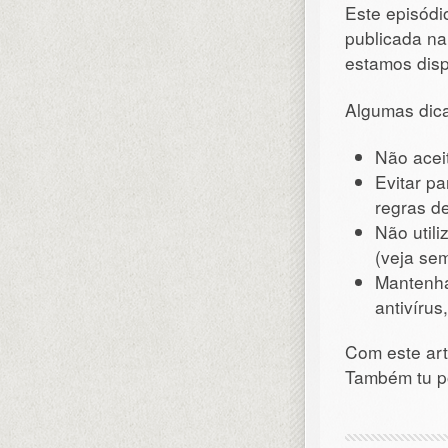
Este episódi
publicada na
estamos disp
Algumas dica
Não acei
Evitar pa
regras d
Não util
(veja se
Mantenha
antivírus,
Com este art
Também tu po