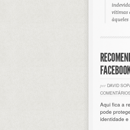
indevid
vítimas
àqueles 
RECOMEND
FACEBOO
DAVID SO
por
COMENTÁRIO
Aqui fica a 
pode protege
identidade e