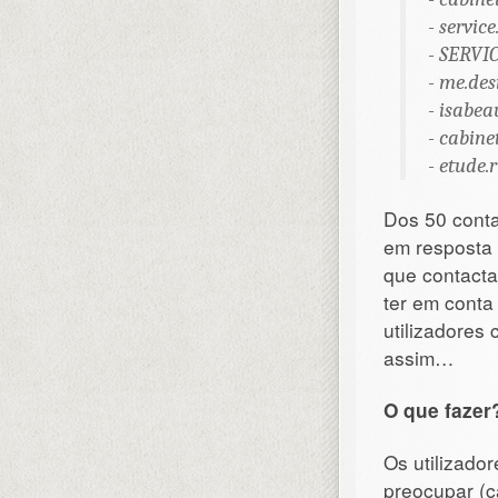
-
servic
-
SERVI
-
me.des
-
isabea
-
cabine
-
etude.
Dos 50 conta
em resposta 
que contacta
ter em conta
utilizadores
assim…
O que fazer
Os utilizado
preocupar (c