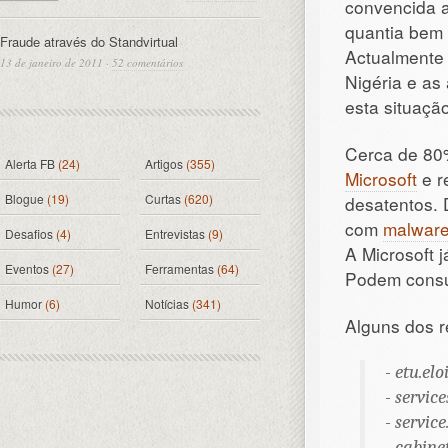
convencida 
quantia bem 
Fraude através do Standvirtual
Actualmente 
13 de janeiro de 2011
·
52 comentários
Nigéria e as
esta situaçã
Cerca de 80%
Alerta FB
(24)
Artigos
(355)
Microsoft
e r
Blogue
(19)
Curtas
(620)
desatentos.
com
malwar
Desafios
(4)
Entrevistas
(9)
A Microsoft 
Eventos
(27)
Ferramentas
(64)
Podem consul
Humor
(6)
Notícias
(341)
Alguns dos 
-
etu.elo
-
servic
-
servic
-
cabine