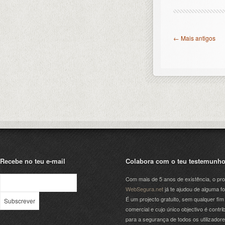
← Mais antigos
Recebe no teu e-mail
Colabora com o teu testemunh
Com mais de 5 anos de existência, o pro
WebSegura.net
já te ajudou de alguma f
É um projecto gratuito, sem qualquer fim
comercial e cujo único objectivo é contrib
para a segurança de todos os utilizador