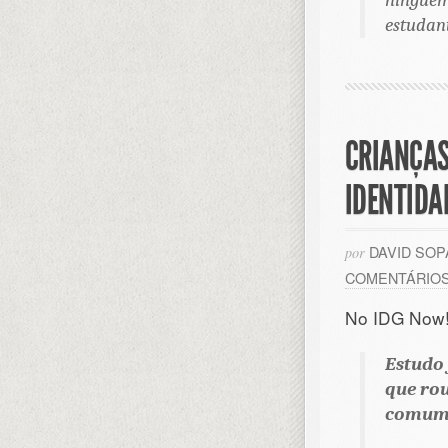
ninguém 
estudan
CRIANÇAS
IDENTIDA
DAVID SO
por
COMENTÁRIO
No IDG Now!
Estudo 
que rou
comum 