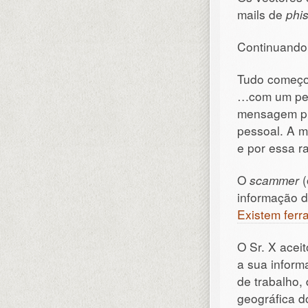
mails de
phi
Continuando
Tudo começ
…com um pe
mensagem pr
pessoal. A m
e por essa ra
O
scammer
(
informação d
Existem ferr
O Sr. X acei
a sua inform
de trabalho,
geográfica 