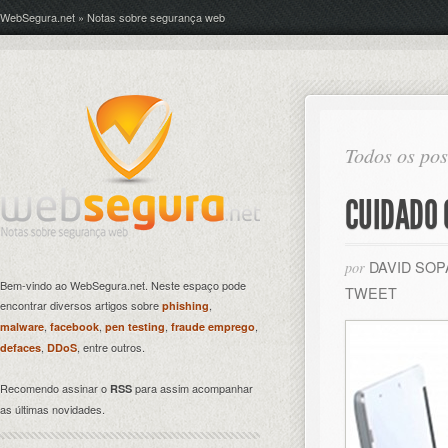
WebSegura.net » Notas sobre segurança web
Todos os pos
CUIDADO 
DAVID SO
por
Bem-vindo ao WebSegura.net. Neste espaço pode
TWEET
encontrar diversos artigos sobre
,
phishing
,
,
,
,
malware
facebook
pen testing
fraude emprego
,
, entre outros.
defaces
DDoS
Recomendo assinar o
para assim acompanhar
RSS
as últimas novidades.