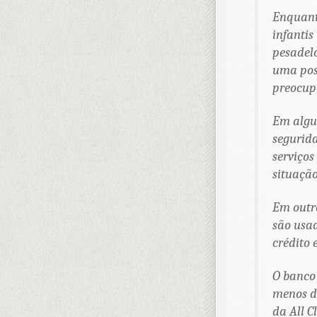
Enquant
infantis
pesadelo
uma pos
preocupa
Em algu
segurida
serviços
situação
Em outro
são usad
crédito 
O banco
menos de
da All C