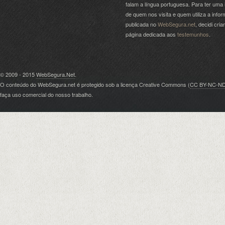
falam a língua portuguesa. Para ter uma 
de quem nos visita e quem utiliza a info
publicada no
WebSegura.net
, decidi cri
página dedicada aos
testemunhos
.
© 2009 - 2015
WebSegura.Net
.
O conteúdo do WebSegura.net é protegido sob a licença Creative Commons (
CC BY-NC-N
faça uso comercial do nosso trabalho.