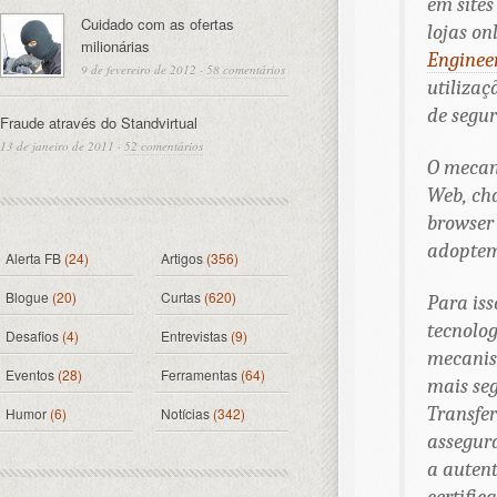
em sites
Cuidado com as ofertas
lojas on
milionárias
Enginee
9 de fevereiro de 2012
·
58 comentários
utilizaç
de segu
Fraude através do Standvirtual
13 de janeiro de 2011
·
52 comentários
O mecan
Web, cha
browser
adoptem
Alerta FB
(24)
Artigos
(356)
Blogue
(20)
Curtas
(620)
Para iss
tecnolo
Desafios
(4)
Entrevistas
(9)
mecanism
Eventos
(28)
Ferramentas
(64)
mais seg
Transfer
Humor
(6)
Notícias
(342)
assegur
a autent