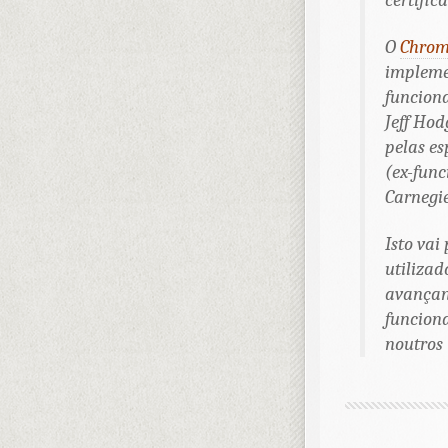
certifica
O
Chro
implemen
funciona
Jeff Hod
pelas es
(ex-func
Carnegi
Isto vai
utilizad
avançan
funcion
noutros