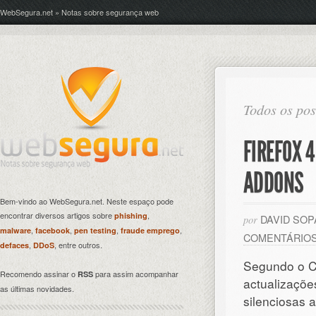
WebSegura.net » Notas sobre segurança web
Todos os pos
FIREFOX 
ADDONS
Bem-vindo ao WebSegura.net. Neste espaço pode
encontrar diversos artigos sobre
,
phishing
DAVID SO
por
,
,
,
,
malware
facebook
pen testing
fraude emprego
COMENTÁRIO
,
, entre outros.
defaces
DDoS
Segundo o C
Recomendo assinar o
para assim acompanhar
RSS
actualizaçõ
as últimas novidades.
silenciosas a