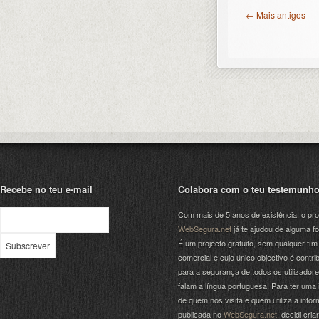
← Mais antigos
Recebe no teu e-mail
Colabora com o teu testemunh
Com mais de 5 anos de existência, o pro
WebSegura.net
já te ajudou de alguma f
É um projecto gratuito, sem qualquer fim
comercial e cujo único objectivo é contrib
para a segurança de todos os utilizador
falam a língua portuguesa. Para ter uma 
de quem nos visita e quem utiliza a info
publicada no
WebSegura.net
, decidi cri