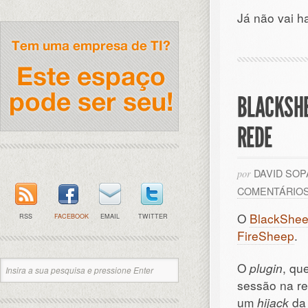
Já não vai 
BLACKSHE
REDE
DAVID SO
por
COMENTÁRIO
O
BlackShe
RSS
FACEBOOK
EMAIL
TWITTER
FireSheep
.
O
plugin
, qu
sessão na red
um
hijack
da 