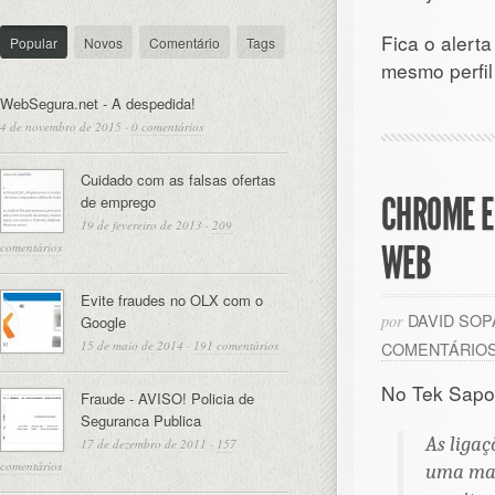
Fica o alert
Popular
Novos
Comentário
Tags
mesmo perfi
WebSegura.net - A despedida!
4 de novembro de 2015
·
0 comentários
Cuidado com as falsas ofertas
CHROME E
de emprego
19 de fevereiro de 2013
·
209
WEB
comentários
Evite fraudes no OLX com o
DAVID SO
por
Google
15 de maio de 2014
·
191 comentários
COMENTÁRIO
No Tek Sapo
Fraude - AVISO! Policia de
Seguranca Publica
As liga
17 de dezembro de 2011
·
157
comentários
uma mai