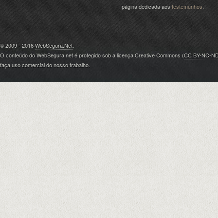
página dedicada aos
testemunhos
.
© 2009 - 2016
WebSegura.Net
.
O conteúdo do WebSegura.net é protegido sob a licença Creative Commons (
CC BY-NC-N
faça uso comercial do nosso trabalho.