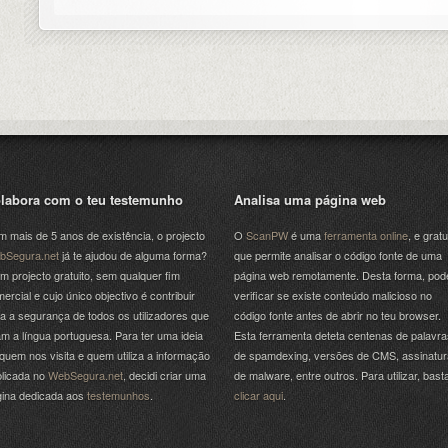
labora com o teu testemunho
Analisa uma página web
 mais de 5 anos de existência, o projecto
O
ScanPW
é uma
ferramenta online
, e gratu
bSegura.net
já te ajudou de alguma forma?
que permite analisar o código fonte de uma
m projecto gratuito, sem qualquer fim
página web remotamente. Desta forma, pod
ercial e cujo único objectivo é contribuir
verificar se existe conteúdo malicioso no
a a segurança de todos os utilizadores que
código fonte antes de abrir no teu browser.
am a língua portuguesa. Para ter uma ideia
Esta ferramenta deteta centenas de palavra
quem nos visita e quem utiliza a informação
de spamdexing, versões de CMS, assinatu
licada no
WebSegura.net
, decidi criar uma
de malware, entre outros. Para utilizar, bast
gina dedicada aos
testemunhos
.
clicar aqui
.