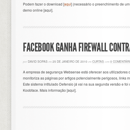
Podem fazer o download [
aqui
] (necessário o preenchimento de um
demo online [aqui].
FACEBOOK GANHA FIREWALL CONTR
por
DAVID SOPAS
em
25 DE JANEIRO DE 2010
em
CURTAS
com
0 COMENTÁR
A empresa de segurança Websense está oferecer aos utilizadores d
monitoriza as páginas por artigos potencialmente perigosos, links 
Este sistema intitulado Defensio já vai na sua segunda versão e foi
Koobface. Mais informação [aqui].