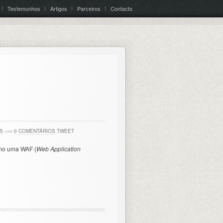
Testemunhos
Artigos
Parceiros
Contacto
S
com
0 COMENTÁRIOS
TWEET
omo uma WAF (
Web Application