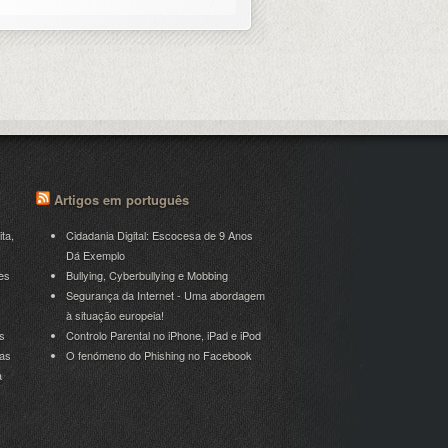
Artigos em português
ita,
Cidadania Digital: Escocesa de 9 Anos
Dá Exemplo
es
Bullying, Cyberbullying e Mobbing
Segurança da Internet - Uma abordagem
à situação europeia!
s
Controlo Parental no iPhone, iPad e iPod
ras
O fenómeno do Phishing no Facebook
a