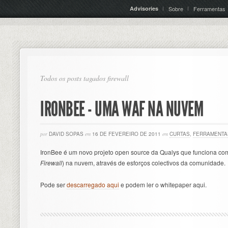
Advisories
Sobre
Ferramentas
Todos os posts tagados firewall
IRONBEE - UMA WAF NA NUVEM
por
DAVID SOPAS
em
16 DE FEVEREIRO DE 2011
em
CURTAS
,
FERRAMENTA
IronBee é um novo projeto open source da Qualys que funciona c
Firewall
) na nuvem, através de esforços colectivos da comunidade.
Pode ser
descarregado aqui
e podem ler o whitepaper aqui.