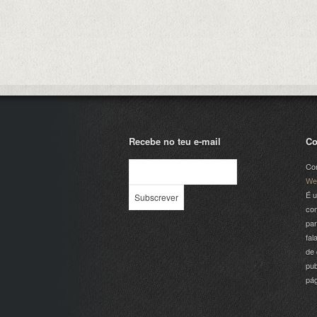
Recebe no teu e-mail
Co
Com
We
É u
com
par
fal
de 
pub
pá