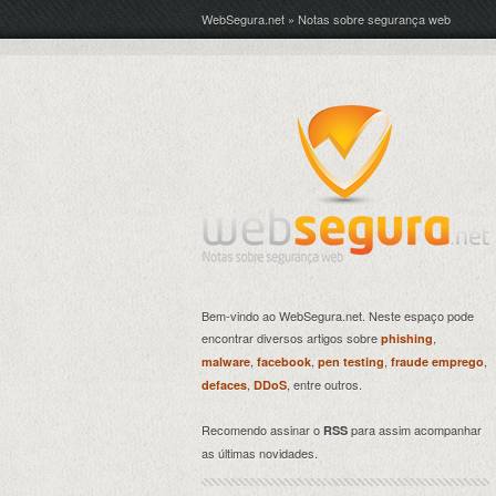
WebSegura.net » Notas sobre segurança web
Bem-vindo ao WebSegura.net. Neste espaço pode
encontrar diversos artigos sobre
,
phishing
,
,
,
,
malware
facebook
pen testing
fraude emprego
,
, entre outros.
defaces
DDoS
Recomendo assinar o
para assim acompanhar
RSS
as últimas novidades.