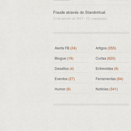
Fraude através do Standvirtual
13 de janeiro de 2011
·
52 comentários
Alerta FB
(24)
Artigos
(355)
Blogue
(19)
Curtas
(620)
Desafios
(4)
Entrevistas
(9)
Eventos
(27)
Ferramentas
(64)
Humor
(6)
Notícias
(341)