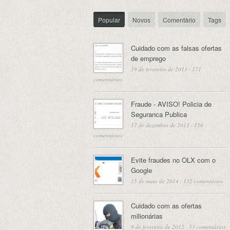
Popular
Novos
Comentário
Tags
Cuidado com as falsas ofertas
de emprego
19 de fevereiro de 2013
·
171
comentários
Fraude - AVISO! Policia de
Seguranca Publica
17 de dezembro de 2011
·
156
comentários
Evite fraudes no OLX com o
Google
15 de maio de 2014
·
132 comentários
Cuidado com as ofertas
milionárias
9 de fevereiro de 2012
·
53 comentários