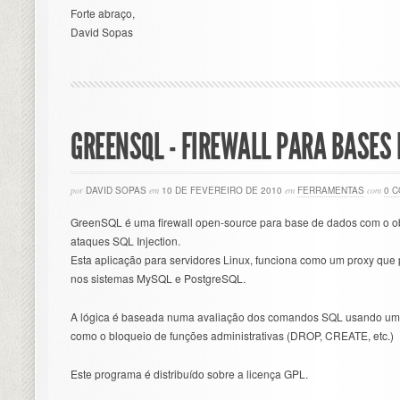
Forte abraço,
David Sopas
GREENSQL - FIREWALL PARA BASES
por
DAVID SOPAS
em
10 DE FEVEREIRO DE 2010
em
FERRAMENTAS
com
0 
GreenSQL é uma firewall open-source para base de dados com o ob
ataques SQL Injection.
Esta aplicação para servidores Linux, funciona como um proxy qu
nos sistemas MySQL e PostgreSQL.
A lógica é baseada numa avaliação dos comandos SQL usando uma 
como o bloqueio de funções administrativas (DROP, CREATE, etc.)
Este programa é distribuído sobre a licença GPL.