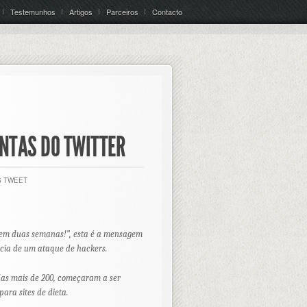
Testemunhos
Artigos
Parceiros
Contacto
NTAS DO TWITTER
S
TWEET
los em duas semanas!”, esta é a mensagem
cia de um ataque de hackers.
das mais de 200, começaram a ser
para sites de dieta.