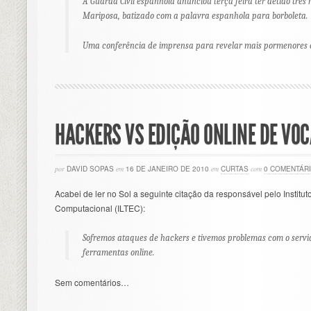
A Guarda Civil espanhola anunciou terça feira ter detido três
Mariposa, batizado com a palavra espanhola para borboleta.
Uma conferência de imprensa para revelar mais pormenores es
HACKERS VS EDIÇÃO ONLINE DE VO
por
DAVID SOPAS
em
16 DE JANEIRO DE 2010
em
CURTAS
com
0 COMENTÁR
Acabei de ler no Sol a seguinte citação da responsável pelo Institut
Computacional (ILTEC):
Sofremos ataques de hackers e tivemos problemas com o servi
ferramentas online.
Sem comentários…