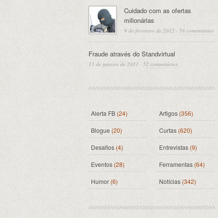
Cuidado com as ofertas
milionárias
9 de fevereiro de 2012
·
58 comentários
Fraude através do Standvirtual
13 de janeiro de 2011
·
52 comentários
Alerta FB
(24)
Artigos
(356)
Blogue
(20)
Curtas
(620)
Desafios
(4)
Entrevistas
(9)
Eventos
(28)
Ferramentas
(64)
Humor
(6)
Notícias
(342)