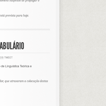
 homens suspeitos de propagar o
tá prevista para hoje.
CABULÁRIO
IOS
TWEET
o de Linguística Teórica e
dor, que atrasaram a colocação destas