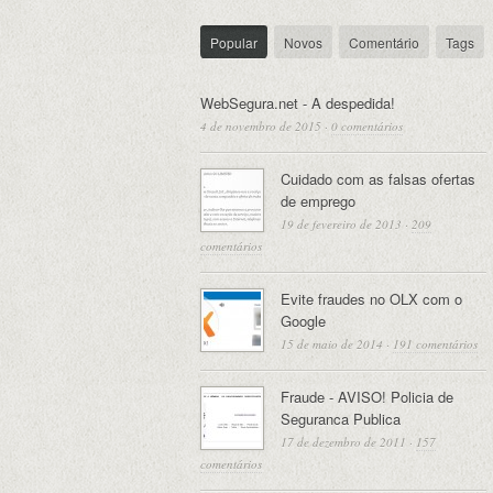
Popular
Novos
Comentário
Tags
WebSegura.net - A despedida!
4 de novembro de 2015
·
0 comentários
Cuidado com as falsas ofertas
de emprego
19 de fevereiro de 2013
·
209
comentários
Evite fraudes no OLX com o
Google
15 de maio de 2014
·
191 comentários
Fraude - AVISO! Policia de
Seguranca Publica
17 de dezembro de 2011
·
157
comentários