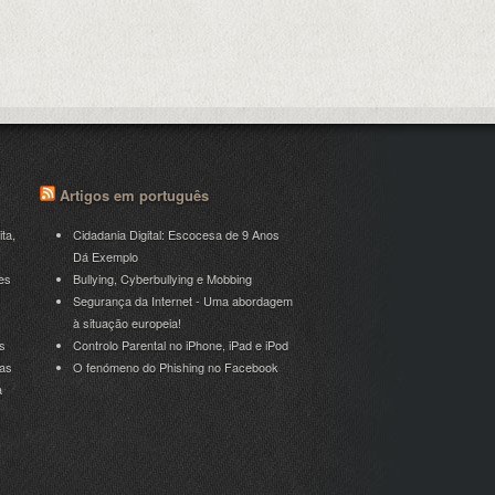
Artigos em português
ita,
Cidadania Digital: Escocesa de 9 Anos
Dá Exemplo
es
Bullying, Cyberbullying e Mobbing
Segurança da Internet - Uma abordagem
à situação europeia!
s
Controlo Parental no iPhone, iPad e iPod
ras
O fenómeno do Phishing no Facebook
a