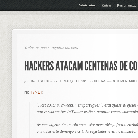
Advisories
Sobre
Ferramentas
Todos os posts tagados hackers
HACKERS ATACAM CENTENAS DE CO
por
DAVID SOPAS
em
7 DE MARÇO DE 2010
em
CURTAS
com
0 COMENTÁRIO
No
TVNET
:
“I lost 20 lbs in 2 weeks!”, em português “Perdi quase 10 qui
que várias contas do Twitter estão a mandar como consequên
As mensagens, de acordo com o site mashable já foram envia
enviadas este domingo e os links registados levam o utilizador 