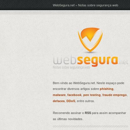
WebSegura.net » Notas sobre segurança web
Bem-vindo ao WebSegura.net. Neste espaço pode
encontrar diversos artigos sobre
,
phishing
,
,
,
,
malware
facebook
pen testing
fraude emprego
,
, entre outros.
defaces
DDoS
Recomendo assinar o
para assim acompanhar
RSS
as últimas novidades.