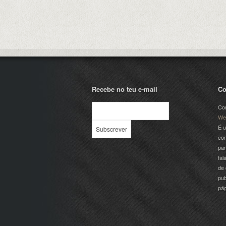
Recebe no teu e-mail
Co
Com
We
É u
com
par
fal
de 
pub
pá