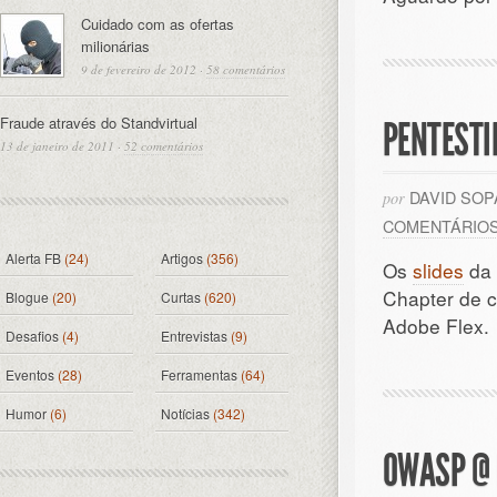
Cuidado com as ofertas
milionárias
9 de fevereiro de 2012
·
58 comentários
Fraude através do Standvirtual
PENTESTI
13 de janeiro de 2011
·
52 comentários
DAVID SO
por
COMENTÁRIO
Alerta FB
(24)
Artigos
(356)
Os
slides
da 
Chapter de c
Blogue
(20)
Curtas
(620)
Adobe Flex.
Desafios
(4)
Entrevistas
(9)
Eventos
(28)
Ferramentas
(64)
Humor
(6)
Notícias
(342)
OWASP @ 