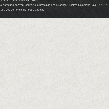
O conteúdo do WebSegura.net é protegido sob a licença Creative Commons (
CC BY-NC-N
faça uso comercial do nosso trabalho.