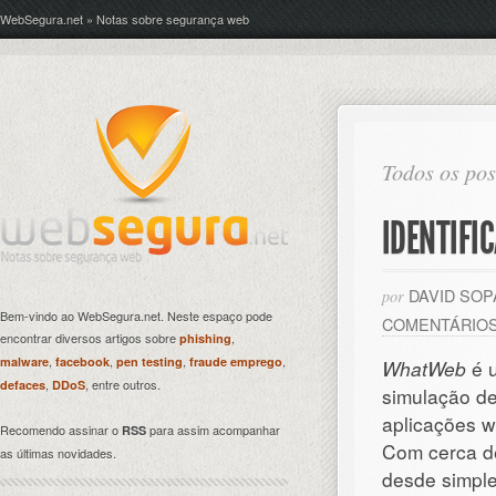
WebSegura.net » Notas sobre segurança web
Todos os pos
IDENTIFI
DAVID SO
por
Bem-vindo ao WebSegura.net. Neste espaço pode
COMENTÁRIO
encontrar diversos artigos sobre
,
phishing
,
,
,
,
malware
facebook
pen testing
fraude emprego
WhatWeb
é u
,
, entre outros.
defaces
DDoS
simulação de
aplicações w
Recomendo assinar o
para assim acompanhar
RSS
Com cerca de
as últimas novidades.
desde simpl