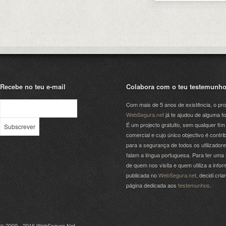
Recebe no teu e-mail
Colabora com o teu testemunh
Com mais de 5 anos de existência, o pro
WebSegura.net
já te ajudou de alguma f
É um projecto gratuito, sem qualquer fim
comercial e cujo único objectivo é contrib
para a segurança de todos os utilizador
falam a língua portuguesa. Para ter uma 
de quem nos visita e quem utiliza a info
publicada no
WebSegura.net
, decidi cri
página dedicada aos
testemunhos
.
© 2009 - 2016
WebSegura.Net
.