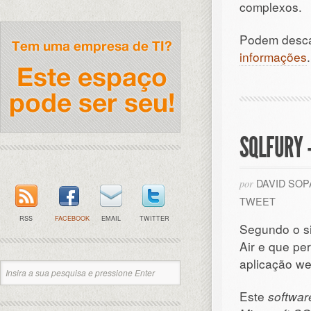
complexos.
Podem desca
informações
.
SQLFURY 
DAVID SO
por
TWEET
RSS
FACEBOOK
EMAIL
TWITTER
Segundo o si
Air e que per
aplicação we
Este
softwar