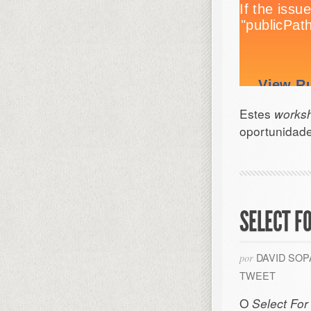
Estes
works
oportunidade
SELECT F
DAVID SO
por
TWEET
O
Select For