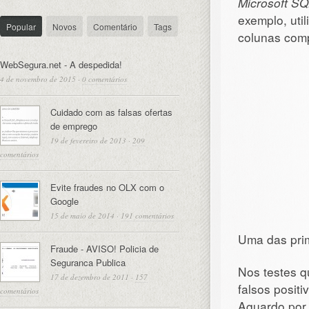
Microsoft SQ
exemplo, uti
Popular
Novos
Comentário
Tags
colunas comp
WebSegura.net - A despedida!
4 de novembro de 2015
·
0 comentários
Cuidado com as falsas ofertas
de emprego
19 de fevereiro de 2013
·
209
comentários
Evite fraudes no OLX com o
Google
15 de maio de 2014
·
191 comentários
Uma das pri
Fraude - AVISO! Policia de
Seguranca Publica
Nos testes q
17 de dezembro de 2011
·
157
falsos positi
comentários
Aguardo por