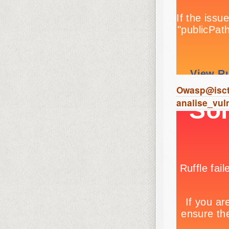
Owasp@iscte
analise_vul