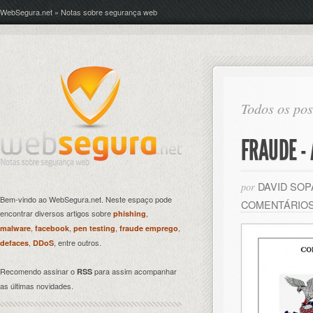
WebSegura.net » Notas sobre segurança web
Todos os po
FRAUDE -
DAVID SO
por
Bem-vindo ao WebSegura.net. Neste espaço pode
COMENTÁRIO
encontrar diversos artigos sobre
,
phishing
,
,
,
,
malware
facebook
pen testing
fraude emprego
,
, entre outros.
defaces
DDoS
Recomendo assinar o
para assim acompanhar
RSS
as últimas novidades.