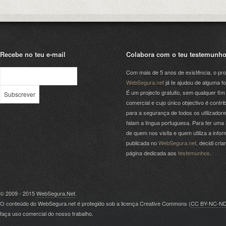
Recebe no teu e-mail
Colabora com o teu testemunh
Com mais de 5 anos de existência, o pro
WebSegura.net
já te ajudou de alguma f
É um projecto gratuito, sem qualquer fim
comercial e cujo único objectivo é contrib
para a segurança de todos os utilizador
falam a língua portuguesa. Para ter uma 
de quem nos visita e quem utiliza a info
publicada no
WebSegura.net
, decidi cri
página dedicada aos
testemunhos
.
© 2009 - 2015
WebSegura.Net
.
O conteúdo do WebSegura.net é protegido sob a licença Creative Commons (
CC BY-NC-N
faça uso comercial do nosso trabalho.