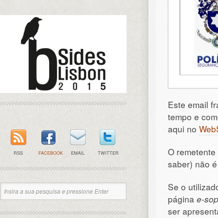
Este email fr
tempo e como
aqui no
Web
O remetente
RSS
FACEBOOK
EMAIL
TWITTER
saber) não é
Se o utilizad
página
e-so
ser apresen