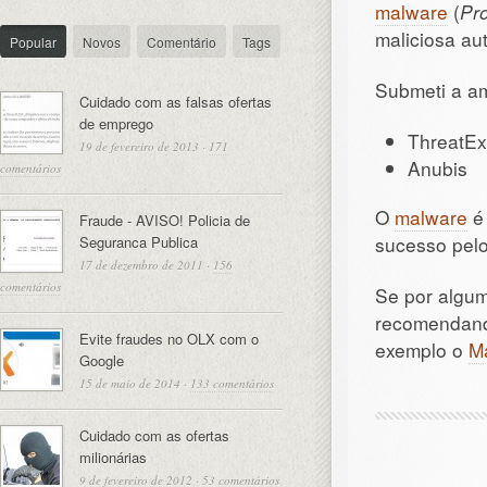
malware
(
Pr
maliciosa au
Popular
Novos
Comentário
Tags
Submeti a a
Cuidado com as falsas ofertas
de emprego
ThreatEx
19 de fevereiro de 2013
·
171
Anubis
comentários
O
malware
é 
Fraude - AVISO! Policia de
sucesso pel
Seguranca Publica
17 de dezembro de 2011
·
156
comentários
Se por algum
recomendand
Evite fraudes no OLX com o
exemplo o
M
Google
15 de maio de 2014
·
133 comentários
Cuidado com as ofertas
milionárias
9 de fevereiro de 2012
·
53 comentários