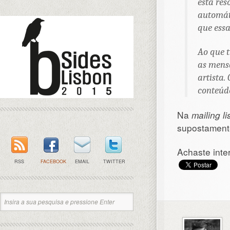
está res
automát
que essa
Ao que t
as mensa
artista.
conteúd
Na
mailing li
supostament
Achaste inte
RSS
FACEBOOK
EMAIL
TWITTER