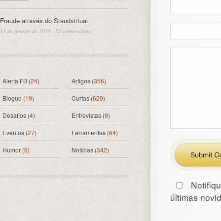
Fraude através do Standvirtual
13 de janeiro de 2011
·
52 comentários
Alerta FB
(24)
Artigos
(356)
Blogue
(19)
Curtas
(620)
Desafios
(4)
Entrevistas
(9)
Eventos
(27)
Ferramentas
(64)
Humor
(6)
Notícias
(342)
Notifiq
últimas nov