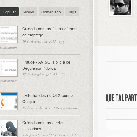
Popular
Novos
Comentário
Tags
Cuidado com as falsas ofertas
de emprego
19 de fevereiro de 2013
·
174
comentários
Fraude - AVISO! Policia de
Seguranca Publica
17 de dezembro de 2011
·
156
comentários
Evite fraudes no OLX com o
QUE TAL PAR
Google
15 de maio de 2014
·
156 comentários
Cuidado com as ofertas
milionárias
9 de fevereiro de 2012
·
54 comentários