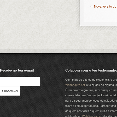
←
Nova versão do 
Recebe no teu e-mail
Colabora com o teu testemunh
Com mais de 5 anos de existência, o pro
WebSegura.net
já te ajudou de alguma f
É um projecto gratuito, sem qualquer fim
comercial e cujo único objectivo é contrib
para a segurança de todos os utilizador
falam a língua portuguesa. Para ter uma 
de quem nos visita e quem utiliza a info
publicada no
WebSegura.net
, decidi cri