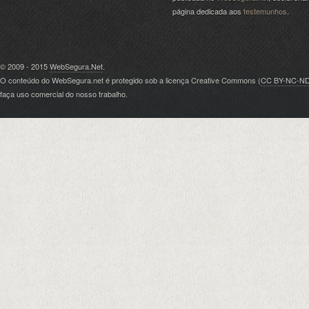
página dedicada aos
testemunhos
.
© 2009 - 2015
WebSegura.Net
.
O conteúdo do WebSegura.net é protegido sob a licença Creative Commons (
CC BY-NC-N
faça uso comercial do nosso trabalho.