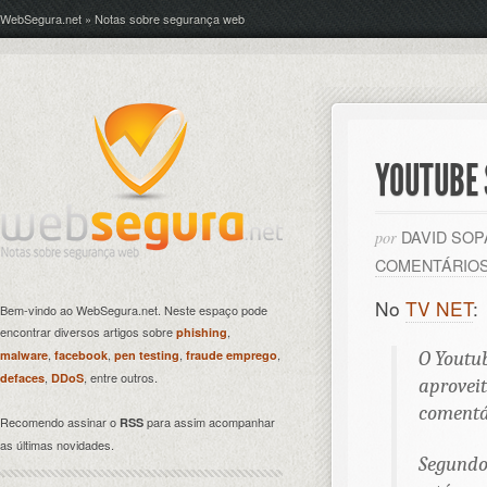
WebSegura.net » Notas sobre segurança web
YOUTUBE 
DAVID SO
por
COMENTÁRIO
No
TV NET
:
Bem-vindo ao WebSegura.net. Neste espaço pode
encontrar diversos artigos sobre
,
phishing
,
,
,
,
malware
facebook
pen testing
fraude emprego
O Youtub
,
, entre outros.
defaces
DDoS
aproveit
comentár
Recomendo assinar o
para assim acompanhar
RSS
as últimas novidades.
Segundo