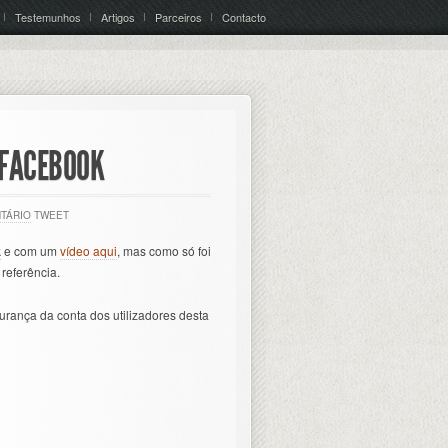
Testemunhos
Artigos
Parceiros
Contacto
 FACEBOOK
TÁRIO
TWEET
k
e com um
vídeo aqui
, mas como só foi
referência.
urança da conta dos utilizadores desta