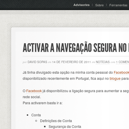
Advisories
Sobre
Ferramentas
ACTIVAR A NAVEGAÇÃO SEGURA NO
por
DAVID SOPAS
em
14 DE FEVEREIRO DE 2011
em
NOTÍCIAS
com
1 COMEN
Já tinha divulgado esta opção na minha conta pessoal do
Faceboo
disponibilizado recentemente em Portugal, fica aqui no
blogue
para 
O
Facebook
já disponibilizou a ligação segura para aumentar a seg
rede social.
Para activarem basta ir a:
Conta
Definições de Conta
Segurança da Conta