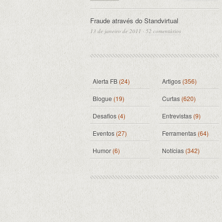
Fraude através do Standvirtual
13 de janeiro de 2011
·
52 comentários
Alerta FB
(24)
Artigos
(356)
Blogue
(19)
Curtas
(620)
Desafios
(4)
Entrevistas
(9)
Eventos
(27)
Ferramentas
(64)
Humor
(6)
Notícias
(342)