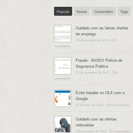
Popular
Novos
Comentário
Tags
Cuidado com as falsas ofertas
de emprego
19 de fevereiro de 2013
·
174
comentários
Fraude - AVISO! Policia de
Seguranca Publica
17 de dezembro de 2011
·
156
comentários
Evite fraudes no OLX com o
Google
15 de maio de 2014
·
156 comentários
Cuidado com as ofertas
milionárias
9 de fevereiro de 2012
·
54 comentários