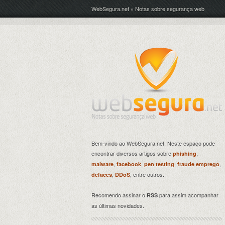
WebSegura.net » Notas sobre segurança web
Bem-vindo ao WebSegura.net. Neste espaço pode
encontrar diversos artigos sobre
,
phishing
,
,
,
,
malware
facebook
pen testing
fraude emprego
,
, entre outros.
defaces
DDoS
Recomendo assinar o
para assim acompanhar
RSS
as últimas novidades.