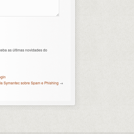
ceba as últimas novidades do
ogin
 da Symantec sobre Spam e Phishing
→