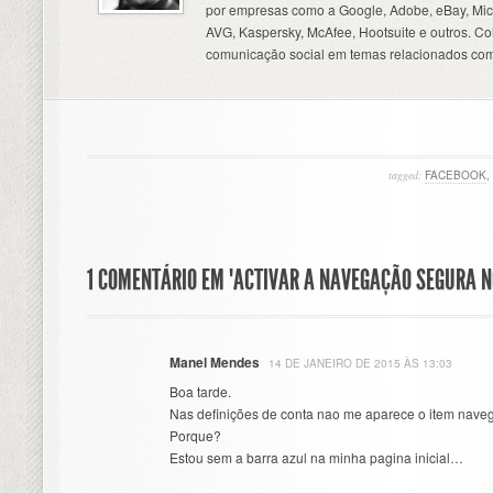
por empresas como a Google, Adobe, eBay, Micr
AVG, Kaspersky, McAfee, Hootsuite e outros. C
comunicação social em temas relacionados com
tagged:
FACEBOOK
,
1 COMENTÁRIO EM "ACTIVAR A NAVEGAÇÃO SEGURA N
Manel Mendes
14 DE JANEIRO DE 2015 ÀS 13:03
Boa tarde.
Nas definições de conta nao me aparece o item nave
Porque?
Estou sem a barra azul na minha pagina inicial…