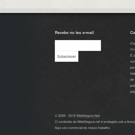
Recebe no teu e-mail
Co
Com
We
É u
com
par
fal
de 
pub
pá
© 2009 - 2015
WebSegura.Net
.
O conteúdo do WebSegura.net é protegido sob a lice
faça uso comercial do nosso trabalho.