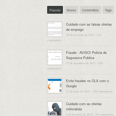
Popular
Novos
Comentário
Tags
Cuidado com as falsas ofertas
de emprego
19 de fevereiro de 2013
·
174
comentários
Fraude - AVISO! Policia de
Seguranca Publica
17 de dezembro de 2011
·
156
comentários
Evite fraudes no OLX com o
Google
15 de maio de 2014
·
156 comentários
Cuidado com as ofertas
milionárias
9 de fevereiro de 2012
·
54 comentários