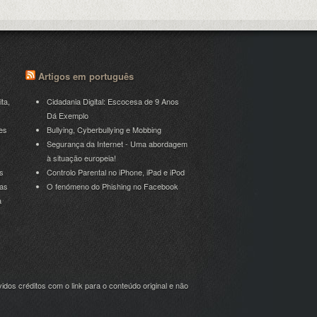
Artigos em português
ita,
Cidadania Digital: Escocesa de 9 Anos
Dá Exemplo
es
Bullying, Cyberbullying e Mobbing
Segurança da Internet - Uma abordagem
à situação europeia!
s
Controlo Parental no iPhone, iPad e iPod
ras
O fenómeno do Phishing no Facebook
a
idos créditos com o link para o conteúdo original e não