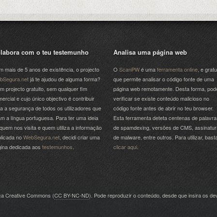
labora com o teu testemunho
Analisa uma página web
 mais de 5 anos de existência, o projecto
O
ScanPW
é uma
ferramenta online
, e gratu
bSegura.net
já te ajudou de alguma forma?
que permite analisar o código fonte de uma
m projecto gratuito, sem qualquer fim
página web remotamente. Desta forma, pod
ercial e cujo único objectivo é contribuir
verificar se existe conteúdo malicioso no
a a segurança de todos os utilizadores que
código fonte antes de abrir no teu browser.
am a língua portuguesa. Para ter uma ideia
Esta ferramenta deteta centenas de palavra
quem nos visita e quem utiliza a informação
de spamdexing, versões de CMS, assinatu
licada no
WebSegura.net
, decidi criar uma
de malware, entre outros. Para utilizar, bast
gina dedicada aos
testemunhos
.
clicar aqui
.
nça Creative Commons (
CC BY-NC-ND
). Pode reproduzir o conteúdo, desde que insira os dev