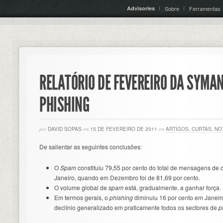
Advisories
Sobre
Ferramentas
RELATÓRIO DE FEVEREIRO DA SYMA
PHISHING
por
DAVID SOPAS
em
15 DE FEVEREIRO DE 2011
em
ARTIGOS
,
CURTAS
,
NO
De salientar as seguintes conclusões:
O
Spam
constituiu 79,55 por cento do total de mensagens de 
Janeiro, quando em Dezembro foi de 81,69 por cento.
O volume global de
spam
está, gradualmente, a ganhar força.
Em termos gerais, o
phishing
diminuiu 16 por cento em Janeir
declínio generalizado em praticamente todos os sectores de
p