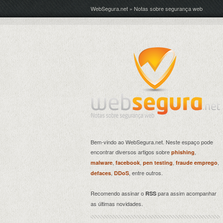
WebSegura.net » Notas sobre segurança web
Bem-vindo ao WebSegura.net. Neste espaço pode
encontrar diversos artigos sobre
,
phishing
,
,
,
,
malware
facebook
pen testing
fraude emprego
,
, entre outros.
defaces
DDoS
Recomendo assinar o
para assim acompanhar
RSS
as últimas novidades.