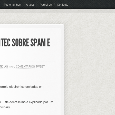
Testemunhos
Artigos
Parceiros
Contacto
NTEC SOBRE SPAM E
TÍCIAS
com
0 COMENTÁRIOS
TWEET
correio electrónico enviadas em
o. Este decréscimo é explicado por um
hishing
.