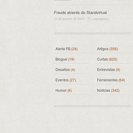
Fraude através do Standvirtual
13 de janeiro de 2011
·
52 comentários
Alerta FB
(24)
Artigos
(356)
Blogue
(19)
Curtas
(620)
Desafios
(4)
Entrevistas
(9)
Eventos
(27)
Ferramentas
(64)
Humor
(6)
Notícias
(342)