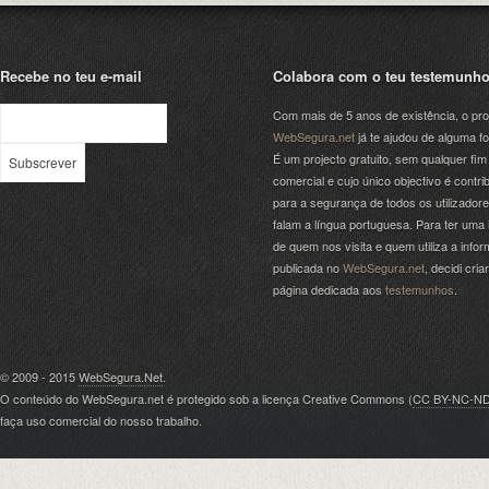
Recebe no teu e-mail
Colabora com o teu testemunh
Com mais de 5 anos de existência, o pro
WebSegura.net
já te ajudou de alguma f
É um projecto gratuito, sem qualquer fim
comercial e cujo único objectivo é contrib
para a segurança de todos os utilizador
falam a língua portuguesa. Para ter uma 
de quem nos visita e quem utiliza a info
publicada no
WebSegura.net
, decidi cri
página dedicada aos
testemunhos
.
© 2009 - 2015
WebSegura.Net
.
O conteúdo do WebSegura.net é protegido sob a licença Creative Commons (
CC BY-NC-N
faça uso comercial do nosso trabalho.