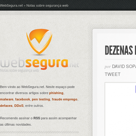
WebSegura.net » Notas sobre segurança web
DEZENAS 
DAVID SO
por
TWEET
Bem-vindo ao WebSegura.net. Neste espaço pode
encontrar diversos artigos sobre
,
phishing
,
,
,
,
malware
facebook
pen testing
fraude emprego
,
, entre outros.
defaces
DDoS
Recomendo assinar o
para assim acompanhar
RSS
as últimas novidades.