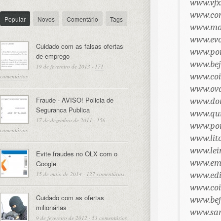
www.vfx
www.con
Popular
Novos
Comentário
Tags
www.mon
www.evo
Cuidado com as falsas ofertas
www.por
de emprego
www.bej
19 de fevereiro de 2013
·
171
www.coi
comentários
www.ova
Fraude - AVISO! Policia de
www.dor
Seguranca Publica
www.qui
17 de dezembro de 2011
·
156
www.por
comentários
www.lito
www.leir
Evite fraudes no OLX com o
www.emi
Google
www.edi
15 de maio de 2014
·
127 comentários
www.coi
Cuidado com as ofertas
www.bej
milionárias
www.san
9 de fevereiro de 2012
·
53 comentários