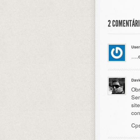
2 COMENTÁRI
User
….e
Davi
Obr
Ser
sit
cor
Cp