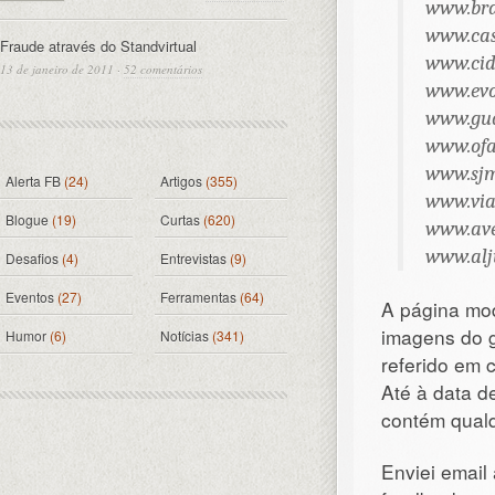
www.bra
www.cas
Fraude através do Standvirtual
www.cid
13 de janeiro de 2011
·
52 comentários
www.evo
www.gua
www.ofa
www.sjm
Alerta FB
(24)
Artigos
(355)
www.via
Blogue
(19)
Curtas
(620)
www.ave
www.alju
Desafios
(4)
Entrevistas
(9)
Eventos
(27)
Ferramentas
(64)
A página mod
imagens do g
Humor
(6)
Notícias
(341)
referido em 
Até à data d
contém qualq
Enviei email