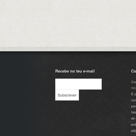
Recebe no teu e-mail
Co
Com
We
É u
com
par
fal
de 
pub
pá