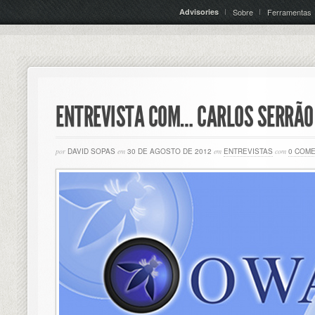
Advisories
Sobre
Ferramentas
ENTREVISTA COM… CARLOS SERRÃO
por
DAVID SOPAS
em
30 DE AGOSTO DE 2012
em
ENTREVISTAS
com
0 COM