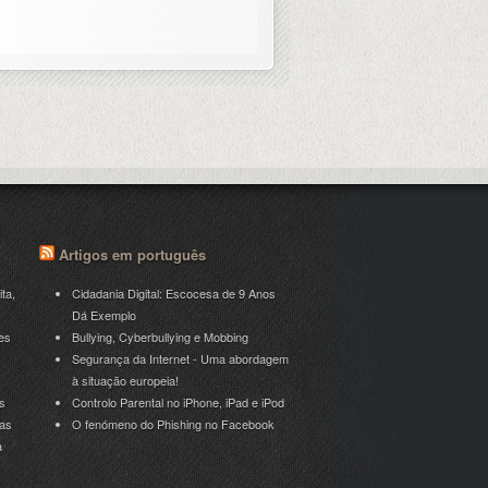
Artigos em português
ita,
Cidadania Digital: Escocesa de 9 Anos
Dá Exemplo
es
Bullying, Cyberbullying e Mobbing
Segurança da Internet - Uma abordagem
à situação europeia!
s
Controlo Parental no iPhone, iPad e iPod
ras
O fenómeno do Phishing no Facebook
a