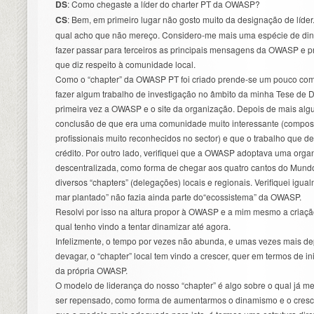
DS
: Como chegaste a líder do charter PT da OWASP?
CS
: Bem, em primeiro lugar não gosto muito da designação de líder
qual acho que não mereço. Considero-me mais uma espécie de dina
fazer passar para terceiros as principais mensagens da OWASP e p
que diz respeito à comunidade local.
Como o “chapter” da OWASP PT foi criado prende-se um pouco com 
fazer algum trabalho de investigação no âmbito da minha Tese de
primeira vez a OWASP e o site da organização. Depois de mais al
conclusão de que era uma comunidade muito interessante (compos
profissionais muito reconhecidos no sector) e que o trabalho que d
crédito. Por outro lado, verifiquei que a OWASP adoptava uma organ
descentralizada, como forma de chegar aos quatro cantos do Mundo,
diversos “chapters” (delegações) locais e regionais. Verifiquei igua
mar plantado” não fazia ainda parte do“ecossistema” da OWASP.
Resolvi por isso na altura propor à OWASP e a mim mesmo a criaçã
qual tenho vindo a tentar dinamizar até agora.
Infelizmente, o tempo por vezes não abunda, e umas vezes mais d
devagar, o “chapter” local tem vindo a crescer, quer em termos de 
da própria OWASP.
O modelo de liderança do nosso “chapter” é algo sobre o qual já m
ser repensado, como forma de aumentarmos o dinamismo e o cresc