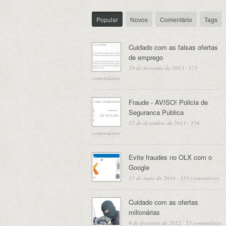
Popular
Novos
Comentário
Tags
Cuidado com as falsas ofertas
de emprego
19 de fevereiro de 2013
·
171
comentários
Fraude - AVISO! Policia de
Seguranca Publica
17 de dezembro de 2011
·
156
comentários
Evite fraudes no OLX com o
Google
15 de maio de 2014
·
133 comentários
Cuidado com as ofertas
milionárias
9 de fevereiro de 2012
·
53 comentários