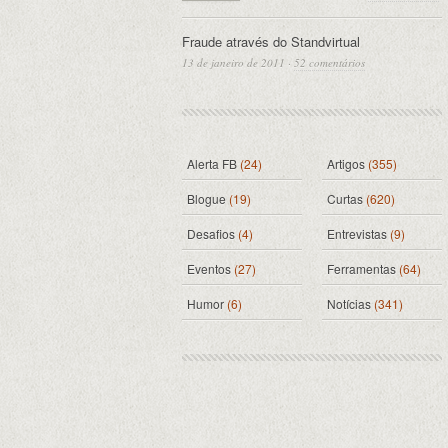
Fraude através do Standvirtual
13 de janeiro de 2011
·
52 comentários
Alerta FB
(24)
Artigos
(355)
Blogue
(19)
Curtas
(620)
Desafios
(4)
Entrevistas
(9)
Eventos
(27)
Ferramentas
(64)
Humor
(6)
Notícias
(341)