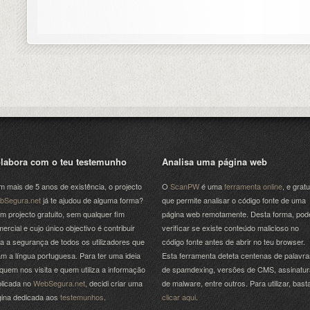
labora com o teu testemunho
Analisa uma página web
 mais de 5 anos de existência, o projecto
O
ScanPW
é uma
ferramenta online
, e gratu
bSegura.net
já te ajudou de alguma forma?
que permite analisar o código fonte de uma
m projecto gratuito, sem qualquer fim
página web remotamente. Desta forma, pod
ercial e cujo único objectivo é contribuir
verificar se existe conteúdo malicioso no
a a segurança de todos os utilizadores que
código fonte antes de abrir no teu browser.
am a língua portuguesa. Para ter uma ideia
Esta ferramenta deteta centenas de palavra
quem nos visita e quem utiliza a informação
de spamdexing, versões de CMS, assinatu
licada no
WebSegura.net
, decidi criar uma
de malware, entre outros. Para utilizar, bast
gina dedicada aos
testemunhos
.
clicar aqui
.