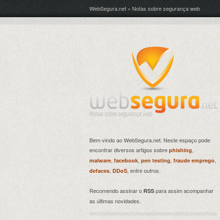
WebSegura.net » Notas sobre segurança web
Bem-vindo ao WebSegura.net. Neste espaço pode
encontrar diversos artigos sobre
,
phishing
,
,
,
,
malware
facebook
pen testing
fraude emprego
,
, entre outros.
defaces
DDoS
Recomendo assinar o
para assim acompanhar
RSS
as últimas novidades.