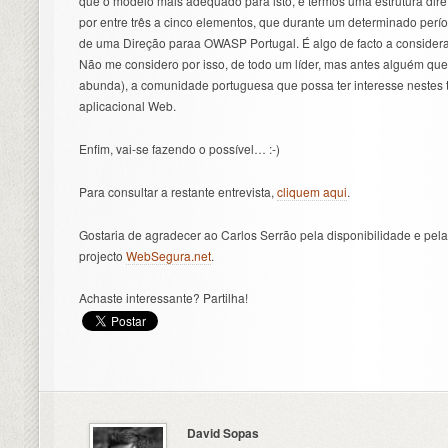
que o modelo mais adequado para isto, é termos uma estrutura diret
por entre três a cinco elementos, que durante um determinado perí
de uma Direção paraa OWASP Portugal. É algo de facto a consider
Não me considero por isso, de todo um líder, mas antes alguém qu
abunda), a comunidade portuguesa que possa ter interesse nestes
aplicacional Web.
Enfim, vai-se fazendo o possível… :-)
Para consultar a restante entrevista,
cliquem aqui
.
Gostaria de agradecer ao Carlos Serrão pela disponibilidade e pe
projecto
WebSegura.net
.
Achaste interessante? Partilha!
David Sopas