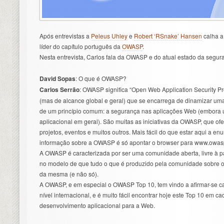
Após entrevistas a
Peleus Uhley
e
Robert ‘RSnake’ Hansen
calha a
líder do capítulo português da
OWASP
.
Nesta entrevista, Carlos fala da OWASP e do atual estado da segur
David Sopas
: O que é OWASP?
Carlos Serrão
: OWASP significa “Open Web Application Security P
(mas de alcance global e geral) que se encarrega de dinamizar um
de um princípio comum: a segurança nas aplicações Web (embora u
aplicacional em geral). São muitas as iniciativas da OWASP, que o
projetos, eventos e muitos outros. Mais fácil do que estar aqui a e
informação sobre a OWASP é só apontar o browser para www.owas
A OWASP é caracterizada por ser uma comunidade aberta, livre à pa
no modelo de que tudo o que é produzido pela comunidade sobre 
da mesma (e não só).
A OWASP, e em especial o OWASP Top 10, tem vindo a afirmar-se c
nível internacional, e é muito fácil encontrar hoje este Top 10 em 
desenvolvimento aplicacional para a Web.