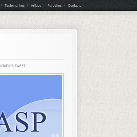
Testemunhos
Artigos
Parceiros
Contacto
ENTÁRIOS
TWEET