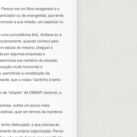
. Parece-me um título exagerado e o
mizador ou de evangelista, que tenta
romover a sua missão, em especial no
uma coincidência feliz. Andava eu a
 Doutoramento, quando conheci pela
gum estudo do mesmo, cheguei à
ta por algumas empresas e
esenvolvia era meritório de elevado
ização muito horizontal e
 permitindo a constituição de
lmente, que o nosso “cantinho à beira
o de “chapter” da OWASP nacional, o
epressa, outras um pouco mais
iniciativas ,quer em termos de membros
e tenho debruçado, e que precisa de
imento da própria organização. Penso