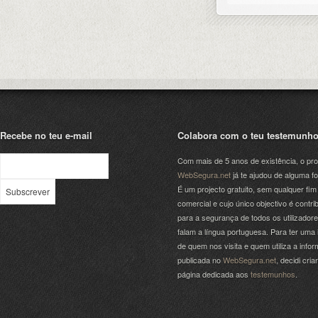
Recebe no teu e-mail
Colabora com o teu testemunh
Com mais de 5 anos de existência, o pro
WebSegura.net
já te ajudou de alguma f
É um projecto gratuito, sem qualquer fim
comercial e cujo único objectivo é contrib
para a segurança de todos os utilizador
falam a língua portuguesa. Para ter uma 
de quem nos visita e quem utiliza a info
publicada no
WebSegura.net
, decidi cri
página dedicada aos
testemunhos
.