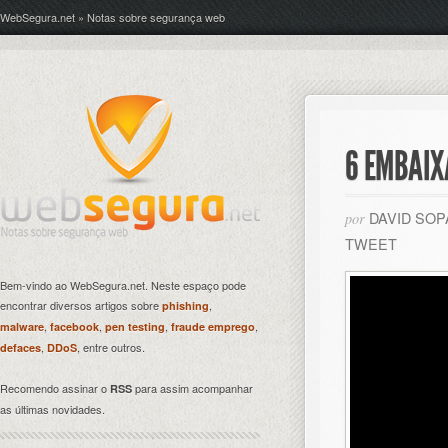
WebSegura.net » Notas sobre segurança web
6 EMBAI
DAVID SO
por
TWEET
Bem-vindo ao WebSegura.net. Neste espaço pode
encontrar diversos artigos sobre
,
phishing
,
,
,
,
malware
facebook
pen testing
fraude emprego
,
, entre outros.
defaces
DDoS
Recomendo assinar o
para assim acompanhar
RSS
as últimas novidades.