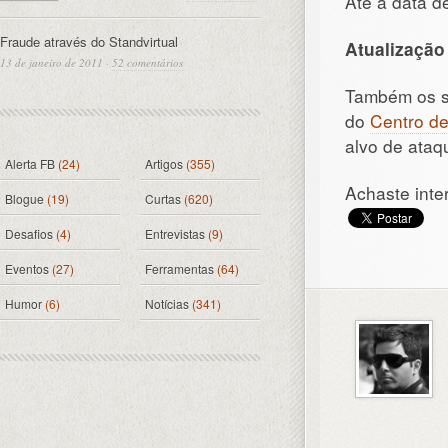
Até à data d
Fraude através do Standvirtual
Atualização
13 de janeiro de 2011
·
52 comentários
Também os si
do
Centro de
alvo de ataq
Alerta FB
(24)
Artigos
(355)
Achaste inte
Blogue
(19)
Curtas
(620)
Desafios
(4)
Entrevistas
(9)
Eventos
(27)
Ferramentas
(64)
Humor
(6)
Notícias
(341)