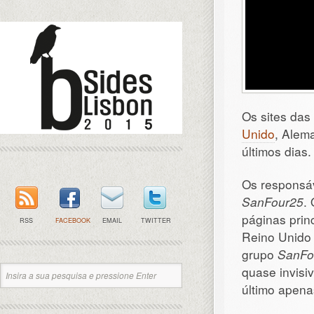
Os sites da
Unido
, Alem
últimos dias.
Os responsáv
SanFour25
.
páginas prin
RSS
FACEBOOK
EMAIL
TWITTER
Reino Unido 
grupo
SanFo
quase invisiv
último apena