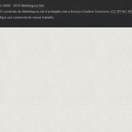
© 2009 - 2015
WebSegura.Net
.
O conteúdo do WebSegura.net é protegido sob a licença Creative Commons (
CC BY-NC-N
faça uso comercial do nosso trabalho.