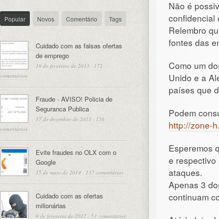
Não é possiv
confidencial
Popular
Novos
Comentário
Tags
Relembro qu
fontes das e
Cuidado com as falsas ofertas
de emprego
Como um dos
19 de fevereiro de 2013
·
172
Unido e a Al
comentários
países que d
Fraude - AVISO! Policia de
Seguranca Publica
Podem consul
17 de dezembro de 2011
·
156
http://zone-
comentários
Esperemos q
Evite fraudes no OLX com o
e respectivo
Google
ataques.
15 de maio de 2014
·
137 comentários
Apenas 3 dos
continuam co
Cuidado com as ofertas
milionárias
9 de fevereiro de 2012
·
53 comentários