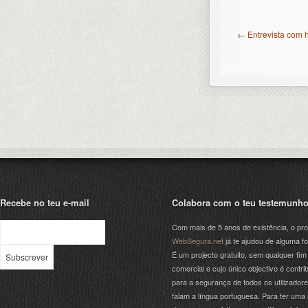
←
Entrevista com 
Recebe no teu e-mail
Colabora com o teu testemunh
Com mais de 5 anos de existência, o pro
WebSegura.net
já te ajudou de alguma f
É um projecto gratuito, sem qualquer fim
comercial e cujo único objectivo é contrib
para a segurança de todos os utilizador
falam a língua portuguesa. Para ter uma 