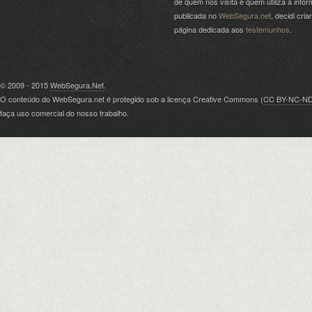
de quem nos visita e quem utiliza a info
publicada no
WebSegura.net
, decidi cri
página dedicada aos
testemunhos
.
© 2009 - 2015
WebSegura.Net
.
O conteúdo do WebSegura.net é protegido sob a licença Creative Commons (
CC BY-NC-N
faça uso comercial do nosso trabalho.