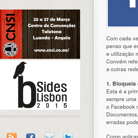
Com cada vez
penso que es
e utilização 
Convém refer
a outras red
1. Bloqueia
Esta é a pri
sempre uma p
o Facebook m
Documentos, 
erradas pod
Como aplicar