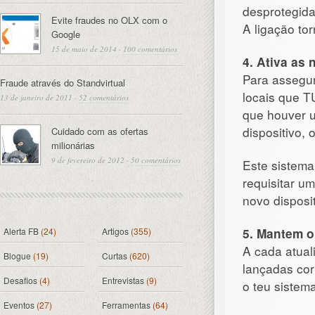
desprotegidas
Evite fraudes no OLX com o
A ligação to
Google
15 de maio de 2014
·
100 comentários
4. Ativa as
Para assegur
Fraude através do Standvirtual
locais que T
13 de janeiro de 2011
·
52 comentários
que houver u
dispositivo,
Cuidado com as ofertas
milionárias
9 de fevereiro de 2012
·
50 comentários
Este sistema
requisitar u
novo disposit
5. Mantem o
Alerta FB
(24)
Artigos
(355)
A cada atual
Blogue
(19)
Curtas
(620)
lançadas cor
Desafios
(4)
Entrevistas
(9)
o teu sistem
Eventos
(27)
Ferramentas
(64)