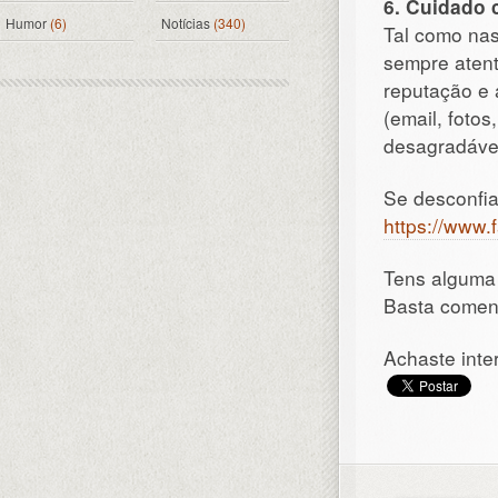
6. Cuidado 
Humor
(6)
Notícias
(340)
Tal como nas
sempre atent
reputação e 
(email, foto
desagradáve
Se desconfia
https://www
Tens alguma 
Basta coment
Achaste inte