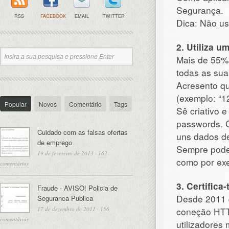
Segurança.
RSS
FACEBOOK
EMAIL
TWITTER
Dica: Não us
2. Utiliza 
Mais de 55% 
todas as sua
Acresento qu
(exemplo: “12
Popular
Novos
Comentário
Tags
Sê criativo 
passwords. 
Cuidado com as falsas ofertas
uns dados de
de emprego
Sempre podes
19 de fevereiro de 2013
·
162
como por ex
comentários
3. Certifica
Fraude - AVISO! Policia de
Desde 2011 
Seguranca Publica
17 de dezembro de 2011
·
156
coneção HTT
comentários
utilizadores