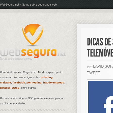
WebSegura.net » Notas sobre segurança web
DICAS DE
TELEMÓVE
DAVID SO
por
Bem-vindo ao WebSegura.net. Neste espaço pode
TWEET
encontrar diversos artigos sobre
,
phishing
,
,
,
,
malware
facebook
pen testing
fraude emprego
,
, entre outros.
defaces
DDoS
Recomendo assinar o
para assim acompanhar
RSS
as últimas novidades.