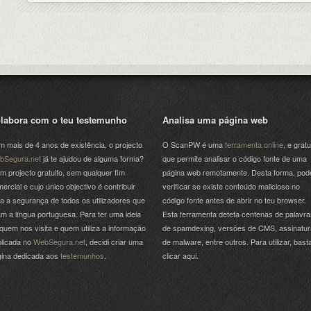
labora com o teu testemunho
Analisa uma página web
 mais de 4 anos de existência, o projecto
O ScanPW é uma
ferramenta online
, e gratu
bSegura.net
já te ajudou de alguma forma?
que permite analisar o código fonte de uma
m projecto gratuito, sem qualquer fim
página web remotamente. Desta forma, pod
ercial e cujo único objectivo é contribuir
verificar se existe conteúdo malicioso no
a a segurança de todos os utilizadores que
código fonte antes de abrir no teu browser.
am a língua portuguesa. Para ter uma ideia
Esta ferramenta deteta centenas de palavra
quem nos visita e quem utiliza a informação
de spamdexing, versões de CMS, assinatu
licada no
WebSegura.net
, decidi criar uma
de malware, entre outros. Para utilizar, bast
gina dedicada aos
testemunhos
.
clicar aqui.