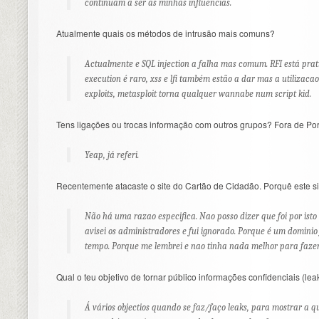
continuam a ser as minhas influencias.
Atualmente quais os métodos de intrusão mais comuns?
Actualmente e SQL injection a falha mas comum. RFI está prat
execution é raro, xss e lfi também estão a dar mas a utilizacao
exploits, metasploit torna qualquer wannabe num script kid.
Tens ligações ou trocas informação com outros grupos? Fora de Po
Yeap, já referi.
Recentemente atacaste o site do Cartão de Cidadão. Porquê este si
Não há uma razao especifica. Nao posso dizer que foi por isto
avisei os administradores e fui ignorado. Porque é um dominio
tempo. Porque me lembrei e nao tinha nada melhor para fazer
Qual o teu objetivo de tornar público informações confidenciais (lea
Á vários objectios quando se faz/faço leaks, para mostrar 