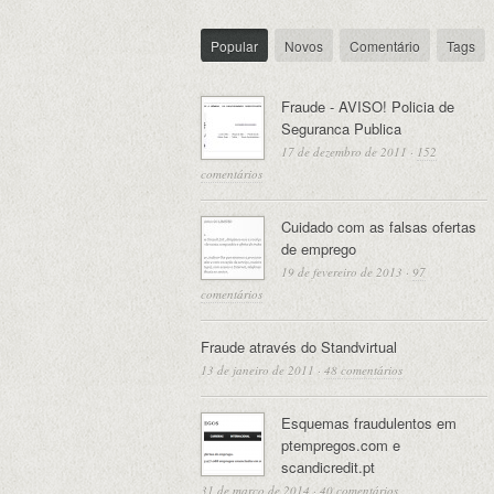
Popular
Novos
Comentário
Tags
Fraude - AVISO! Policia de
Seguranca Publica
17 de dezembro de 2011
·
152
comentários
Cuidado com as falsas ofertas
de emprego
19 de fevereiro de 2013
·
97
comentários
Fraude através do Standvirtual
13 de janeiro de 2011
·
48 comentários
Esquemas fraudulentos em
ptempregos.com e
scandicredit.pt
31 de março de 2014
·
40 comentários