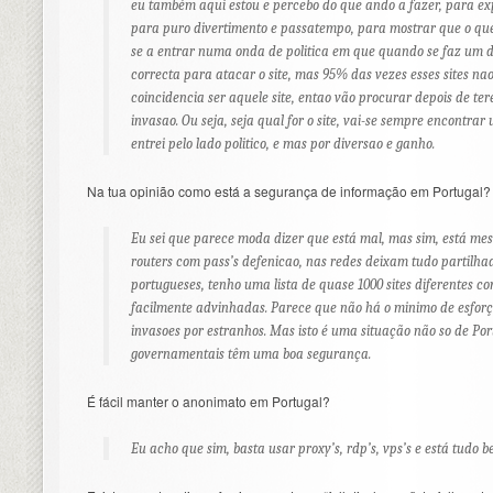
eu também aqui estou e percebo do que ando a fazer, para expo
para puro divertimento e passatempo, para mostrar que o qu
se a entrar numa onda de politica em que quando se faz um 
correcta para atacar o site, mas 95% das vezes esses sites nao
coincidencia ser aquele site, entao vão procurar depois de te
invasao. Ou seja, seja qual for o site, vai-se sempre encontra
entrei pelo lado politico, e mas por diversao e ganho.
Na tua opinião como está a segurança de informação em Portugal?
Eu sei que parece moda dizer que está mal, mas sim, está me
routers com pass’s defenicao, nas redes deixam tudo partilha
portugueses, tenho uma lista de quase 1000 sites diferentes co
facilmente advinhadas. Parece que não há o minimo de esforç
invasoes por estranhos. Mas isto é uma situação não so de Port
governamentais têm uma boa segurança.
É fácil manter o anonimato em Portugal?
Eu acho que sim, basta usar proxy’s, rdp’s, vps’s e está tudo b