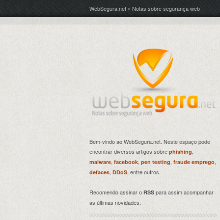
WebSegura.net » Notas sobre segurança web
Bem-vindo ao WebSegura.net. Neste espaço pode
encontrar diversos artigos sobre
,
phishing
,
,
,
,
malware
facebook
pen testing
fraude emprego
,
, entre outros.
defaces
DDoS
Recomendo assinar o
para assim acompanhar
RSS
as últimas novidades.