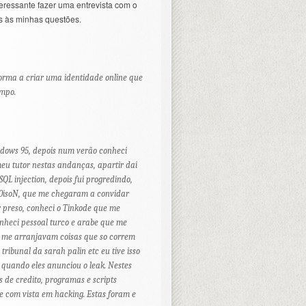
eressante fazer uma entrevista com o
as às minhas questões.
orma a criar uma identidade online que
mpo.
dows 95, depois num verão conheci
eu tutor nestas andanças, apartir dai
SQL injection, depois fui progredindo,
p0isoN, que me chegaram a convidar
 preso, conheci o Tinkode que me
nheci pessoal turco e arabe que me
ue me arranjavam coisas que so correm
tribunal da sarah palin etc eu tive isso
 quando eles anunciou o leak. Nestes
es de credito, programas e scripts
e com vista em hacking. Estas foram e