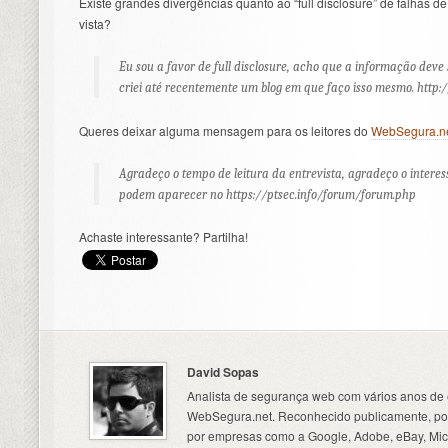
Existe grandes divergências quanto ao “full disclosure” de falhas d
vista?
Eu sou a favor de full disclosure, acho que a informação deve s
criei até recentemente um blog em que faço isso mesmo. http://
Queres deixar alguma mensagem para os leitores do
WebSegura.n
Agradeço o tempo de leitura da entrevista, agradeço o intere
podem aparecer no https://ptsec.info/forum/forum.php
Achaste interessante? Partilha!
David Sopas
Analista de segurança web com vários anos de 
WebSegura.net. Reconhecido publicamente, por
por empresas como a Google, Adobe, eBay, Micr