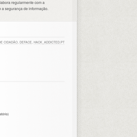
olabora regularmente com a
 a segurança de informação.
DE CIDADÃO
,
DEFACE
,
HACK_ADDICTED.PT
atório)