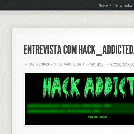
Sobre
Ferramentas
ENTREVISTA COM HACK_ADDICTED
por
DAVID SOPAS
em
31 DE MAIO DE 2013
em
ARTIGOS
com
0 COMENTÁRIO