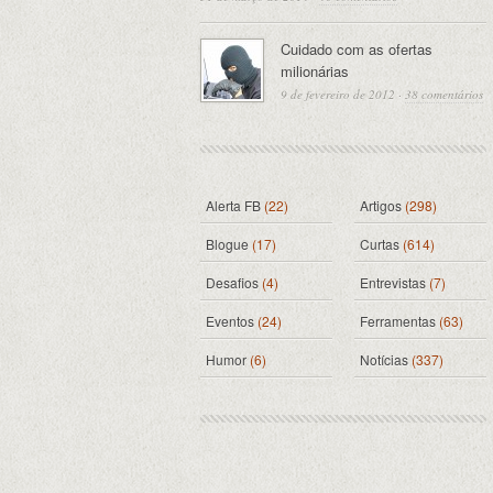
Cuidado com as ofertas
milionárias
9 de fevereiro de 2012
·
38 comentários
Alerta FB
(22)
Artigos
(298)
Blogue
(17)
Curtas
(614)
Desafios
(4)
Entrevistas
(7)
Eventos
(24)
Ferramentas
(63)
Humor
(6)
Notícias
(337)