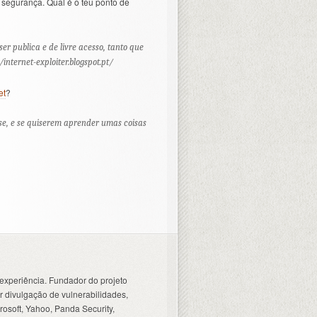
e segurança. Qual é o teu ponto de
er publica e de livre acesso, tanto que
internet-exploiter.blogspot.pt/
et
?
sse, e se quiserem aprender umas coisas
experiência. Fundador do projeto
 divulgação de vulnerabilidades,
osoft, Yahoo, Panda Security,