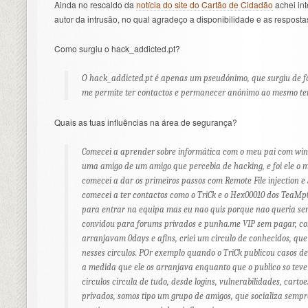
Ainda no rescaldo da
notícia do site do Cartão de Cidadão
achei int
autor da intrusão, no qual agradeço a disponibilidade e as respost
Como surgiu o hack_addicted.pt?
O hack_addicted.pt é apenas um pseudónimo, que surgiu de f
me permite ter contactos e permanecer anónimo ao mesmo te
Quais as tuas influências na área de segurança?
Comecei a aprender sobre informática com o meu pai com win
uma amigo de um amigo que percebia de hacking, e foi ele o m
comecei a dar os primeiros passos com Remote File injection e 
comecei a ter contactos como o TriCk e o Hex00010 dos TeaM
para entrar na equipa mas eu nao quis porque nao queria ser
convidou para forums privados e punha.me VIP sem pagar, co
arranjavam 0days e afins, criei um circulo de conhecidos, q
nesses circulos. POr exemplo quando o TriCk publicou casos de 
a medida que ele os arranjava enquanto que o publico so teve
circulos circula de tudo, desde logins, vulnerabilidades, carto
privados, somos tipo um grupo de amigos, que socializa sempr