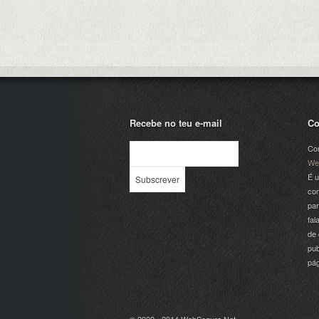
Recebe no teu e-mail
Co
Com
We
É u
com
par
fal
de 
pub
pá