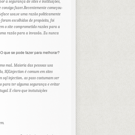
r a segurança de sites e instituições,
e consigo fazer..Recentemente começou-
deface usa.se uma razão politicamente
 foram escolhidos de propósito, foi
rem o site comprometido razões para a
r uma razão para a invasão.. Eu nunca
 O que se pode fazer para melhorar?
smo mal.. Maioria das pessoas usa
do, SQLinjection é comum em sites
m sql injection.. as pass costumam ser
o para ter alguma segurança e evitar
ugal. E claro que instutuições
em.