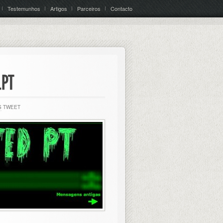
Testemunhos
Artigos
Parceiros
Contacto
.PT
S
TWEET