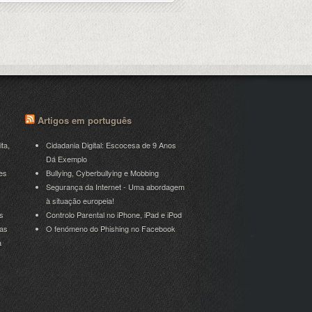
Artigos em português
ita,
Cidadania Digital: Escocesa de 9 Anos
Dá Exemplo
es
Bullying, Cyberbullying e Mobbing
Segurança da Internet - Uma abordagem
à situação europeia!
s
Controlo Parental no iPhone, iPad e iPod
ras
O fenómeno do Phishing no Facebook
a