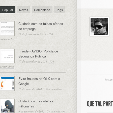
Popular
Novos
Comentário
Tags
Cuidado com as falsas ofertas
de emprego
19 de fevereiro de 2013
·
180
comentários
Fraude - AVISO! Policia de
Seguranca Publica
17 de dezembro de 2011
·
156
comentários
Evite fraudes no OLX com o
tagge
Google
15 de maio de 2014
·
156 comentários
Cuidado com as ofertas
QUE TAL PAR
milionárias
9 de fevereiro de 2012
·
54 comentários