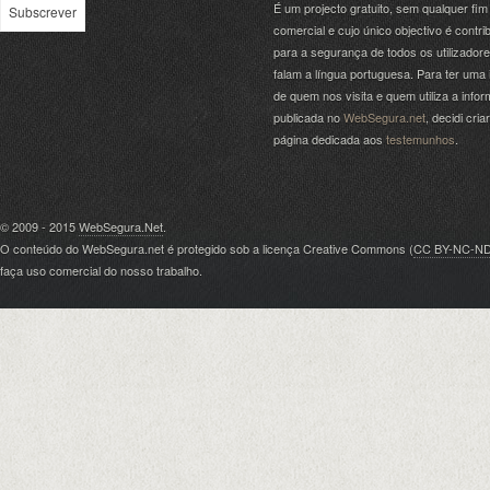
É um projecto gratuito, sem qualquer fim
comercial e cujo único objectivo é contrib
para a segurança de todos os utilizador
falam a língua portuguesa. Para ter uma 
de quem nos visita e quem utiliza a info
publicada no
WebSegura.net
, decidi cri
página dedicada aos
testemunhos
.
© 2009 - 2015
WebSegura.Net
.
O conteúdo do WebSegura.net é protegido sob a licença Creative Commons (
CC BY-NC-N
faça uso comercial do nosso trabalho.