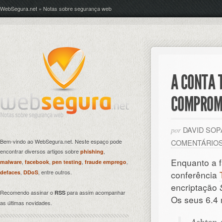
WebSegura.net » Notas sobre segurança web
A CONTA 
COMPROM
DAVID SO
por
Bem-vindo ao WebSegura.net. Neste espaço pode
COMENTÁRIO
encontrar diversos artigos sobre
,
phishing
Enquanto a 
,
,
,
,
malware
facebook
pen testing
fraude emprego
,
, entre outros.
defaces
DDoS
conferência
encriptação
Recomendo assinar o
para assim acompanhar
RSS
Os seus 6.4 
as últimas novidades.