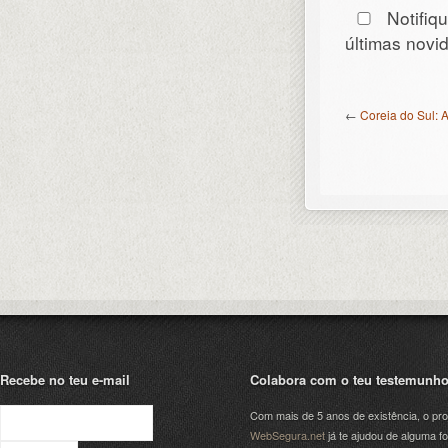
Notifiq
últimas nov
←
Coreia do Sul: A
Recebe no teu e-mail
Colabora com o teu testemunh
Com mais de 5 anos de existência, o pro
WebSegura.net
já te ajudou de alguma f