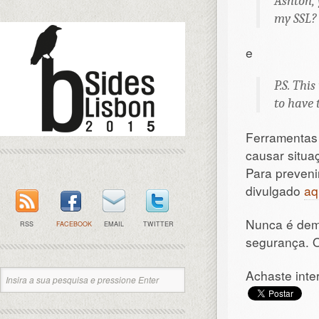
Ashton, 
my SSL?
e
P.S. Thi
to have 
Ferramenta
causar situa
Para preveni
divulgado
aq
Nunca é dem
RSS
FACEBOOK
EMAIL
TWITTER
segurança. 
Achaste inte