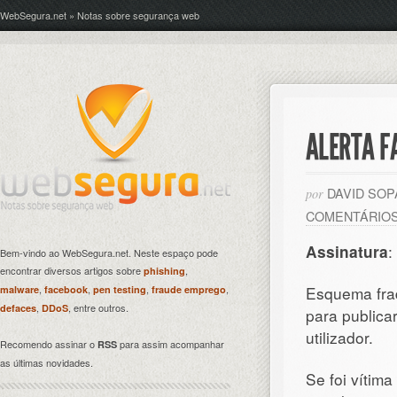
WebSegura.net » Notas sobre segurança web
ALERTA F
DAVID SO
por
COMENTÁRIO
Assinatura
:
Bem-vindo ao WebSegura.net. Neste espaço pode
encontrar diversos artigos sobre
,
phishing
,
,
,
,
Esquema frad
malware
facebook
pen testing
fraude emprego
,
, entre outros.
defaces
DDoS
para public
utilizador.
Recomendo assinar o
para assim acompanhar
RSS
as últimas novidades.
Se foi vítim