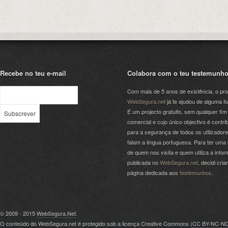
Recebe no teu e-mail
Colabora com o teu testemunh
Com mais de 5 anos de existência, o pro
WebSegura.net
já te ajudou de alguma f
É um projecto gratuito, sem qualquer fim
comercial e cujo único objectivo é contrib
para a segurança de todos os utilizador
falam a língua portuguesa. Para ter uma 
de quem nos visita e quem utiliza a info
publicada no
WebSegura.net
, decidi cri
página dedicada aos
testemunhos
.
© 2009 - 2015
WebSegura.Net
.
O conteúdo do WebSegura.net é protegido sob a licença Creative Commons (
CC BY-NC-N