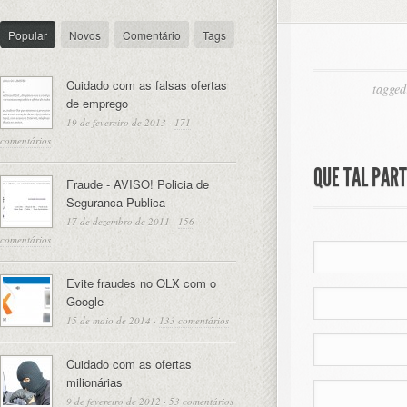
Popular
Novos
Comentário
Tags
Cuidado com as falsas ofertas
tagged
de emprego
19 de fevereiro de 2013
·
171
comentários
QUE TAL PAR
Fraude - AVISO! Policia de
Seguranca Publica
17 de dezembro de 2011
·
156
comentários
Evite fraudes no OLX com o
Google
15 de maio de 2014
·
133 comentários
Cuidado com as ofertas
milionárias
9 de fevereiro de 2012
·
53 comentários