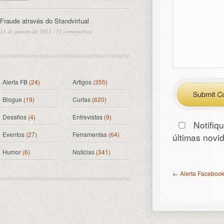
Fraude através do Standvirtual
13 de janeiro de 2011
·
52 comentários
Alerta FB
(24)
Artigos
(355)
Blogue
(19)
Curtas
(620)
Desafios
(4)
Entrevistas
(9)
Notifiq
Eventos
(27)
Ferramentas
(64)
últimas nov
Humor
(6)
Notícias
(341)
←
Alerta Facebook: