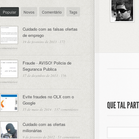
Popular
Novos
Comentário
Tags
Cuidado com as falsas ofertas
de emprego
19 de fevereiro de 2013
·
172
comentários
Fraude - AVISO! Policia de
Seguranca Publica
17 de dezembro de 2011
·
156
comentários
Evite fraudes no OLX com o
Google
QUE TAL PAR
15 de maio de 2014
·
137 comentários
Cuidado com as ofertas
milionárias
9 de fevereiro de 2012
·
53 comentários