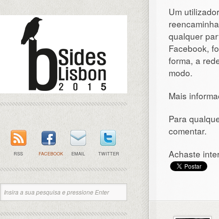
Um utilizado
reencaminha
qualquer part
Facebook, f
forma, a red
modo.
Mais inform
Para qualque
comentar.
Achaste inte
RSS
FACEBOOK
EMAIL
TWITTER