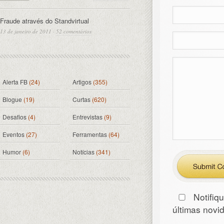
Fraude através do Standvirtual
13 de janeiro de 2011
·
52 comentários
Alerta FB
(24)
Artigos
(355)
Blogue
(19)
Curtas
(620)
Desafios
(4)
Entrevistas
(9)
Eventos
(27)
Ferramentas
(64)
Humor
(6)
Notícias
(341)
Notifiq
últimas nov