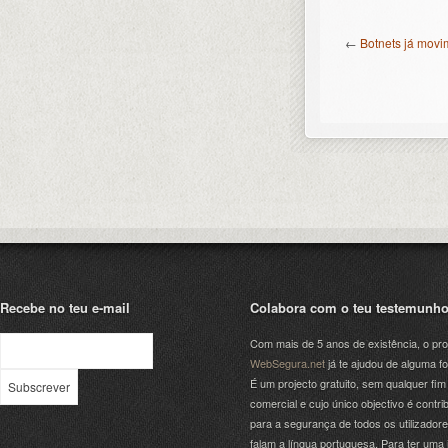
←
Botnets já movi
Recebe no teu e-mail
Colabora com o teu testemunh
Com mais de 5 anos de existência, o pro
WebSegura.net
já te ajudou de alguma f
É um projecto gratuito, sem qualquer fim
comercial e cujo único objectivo é contrib
para a segurança de todos os utilizador
falam a língua portuguesa. Para ter uma 