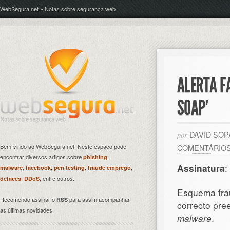
WebSegura.net » Notas sobre segurança web
ALERTA F
SOAP’
DAVID SO
por
Bem-vindo ao WebSegura.net. Neste espaço pode
COMENTÁRIO
encontrar diversos artigos sobre
,
phishing
Assinatura
:
,
,
,
,
malware
facebook
pen testing
fraude emprego
,
, entre outros.
defaces
DDoS
Esquema frau
Recomendo assinar o
para assim acompanhar
RSS
correcto pre
as últimas novidades.
malware
.