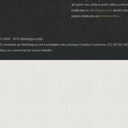
de quem nos visita e quem utiliza a info
publicada no
WebSegura.net
, decidi cri
página dedicada aos
testemunhos
.
© 2009 - 2015
WebSegura.Net
.
O conteúdo do WebSegura.net é protegido sob a licença Creative Commons (
CC BY-NC-N
faça uso comercial do nosso trabalho.