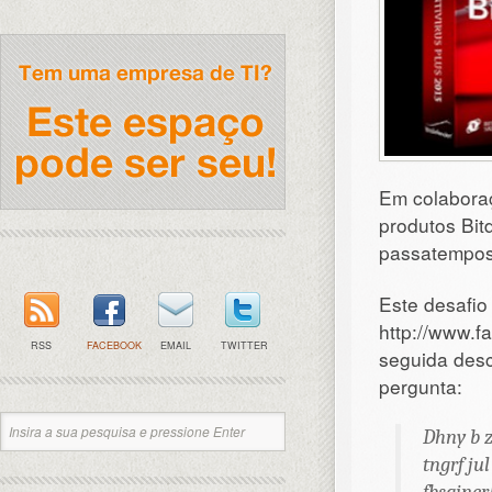
Em colaboraç
produtos Bit
passatempo
Este desafio 
http://www.f
RSS
FACEBOOK
EMAIL
TWITTER
seguida desc
pergunta:
Dhny b z
tngrf ju