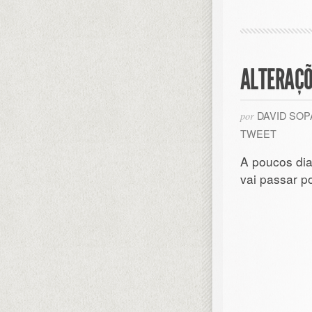
ALTERAÇÕ
DAVID SO
por
TWEET
A poucos dia
vai passar p