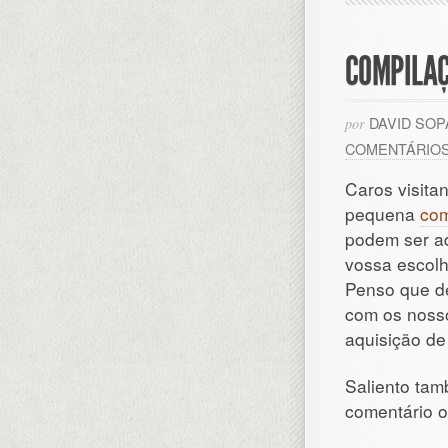
COMPILAÇ
DAVID SO
por
COMENTÁRIO
Caros visita
pequena
com
podem ser ad
vossa escolh
Penso que d
com os nosso
aquisição de
Saliento tam
comentário 