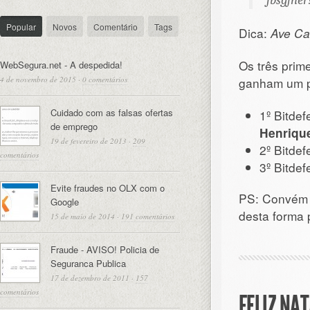
fbsgjner!
Popular
Novos
Comentário
Tags
Dica:
Ave Ca
Os três prim
WebSegura.net - A despedida!
4 de novembro de 2015
·
0 comentários
ganham um p
Cuidado com as falsas ofertas
1º Bitdef
de emprego
Henriqu
19 de fevereiro de 2013
·
209
2º Bitdef
comentários
3º Bitdef
Evite fraudes no OLX com o
PS: Convém u
Google
desta forma 
15 de maio de 2014
·
191 comentários
Fraude - AVISO! Policia de
Seguranca Publica
17 de dezembro de 2011
·
157
comentários
FELIZ NA