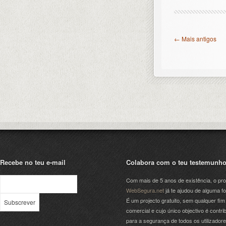
← Mais antigos
Recebe no teu e-mail
Colabora com o teu testemunh
Com mais de 5 anos de existência, o pro
WebSegura.net
já te ajudou de alguma f
É um projecto gratuito, sem qualquer fim
comercial e cujo único objectivo é contrib
para a segurança de todos os utilizador