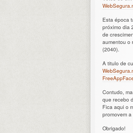
WebSegura.
Esta época t
próximo dia 
de crescimen
aumentou o n
(2040).
A titulo de 
WebSegura.
FreeAppFaceb
Contudo, mai
que recebo d
Fica aqui o
promovem a 
Obrigado!