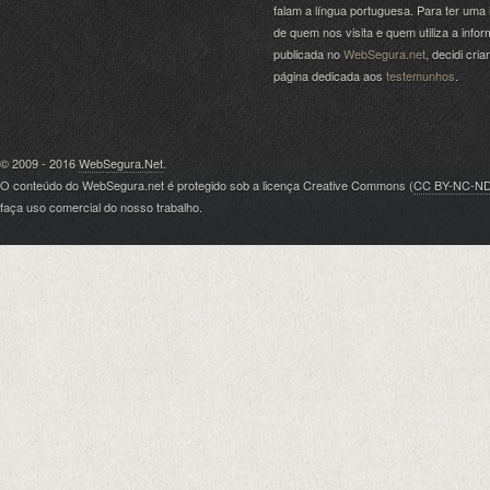
falam a língua portuguesa. Para ter uma 
de quem nos visita e quem utiliza a info
publicada no
WebSegura.net
, decidi cri
página dedicada aos
testemunhos
.
© 2009 - 2016
WebSegura.Net
.
O conteúdo do WebSegura.net é protegido sob a licença Creative Commons (
CC BY-NC-N
faça uso comercial do nosso trabalho.