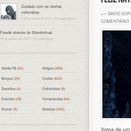
Cuidado com as ofertas
milionárias
DAVID SO
por
9 de fevereiro de 2012
·
58 comentários
COMENTÁRIO
Fraude através do Standvirtual
13 de janeiro de 2011
·
52 comentários
Alerta FB
(24)
Artigos
(356)
Blogue
(20)
Curtas
(620)
Desafios
(4)
Entrevistas
(9)
Eventos
(28)
Ferramentas
(64)
Humor
(6)
Notícias
(342)
Votos de um