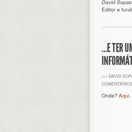
David Sopas
Editor e fun
…E TER U
INFORMÁT
DAVID SO
por
COMENTÁRIO
Onde?
Aqui
.