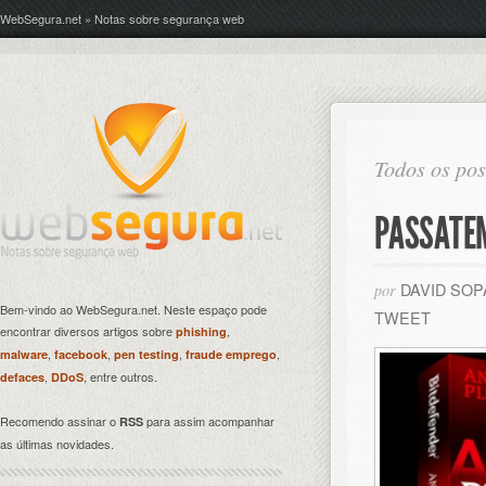
WebSegura.net » Notas sobre segurança web
Todos os po
PASSATE
DAVID SO
por
Bem-vindo ao WebSegura.net. Neste espaço pode
TWEET
encontrar diversos artigos sobre
,
phishing
,
,
,
,
malware
facebook
pen testing
fraude emprego
,
, entre outros.
defaces
DDoS
Recomendo assinar o
para assim acompanhar
RSS
as últimas novidades.