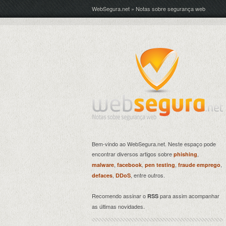
WebSegura.net » Notas sobre segurança web
Bem-vindo ao WebSegura.net. Neste espaço pode
encontrar diversos artigos sobre
,
phishing
,
,
,
,
malware
facebook
pen testing
fraude emprego
,
, entre outros.
defaces
DDoS
Recomendo assinar o
para assim acompanhar
RSS
as últimas novidades.