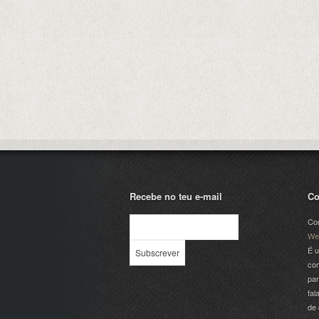
Recebe no teu e-mail
Co
Com
We
É u
com
par
fal
de 