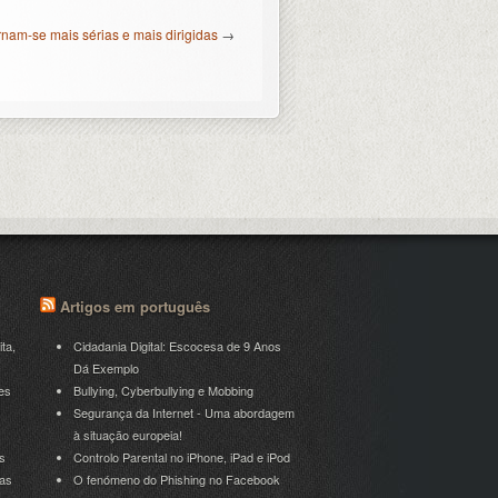
nam-se mais sérias e mais dirigidas
→
Artigos em português
ita,
Cidadania Digital: Escocesa de 9 Anos
Dá Exemplo
es
Bullying, Cyberbullying e Mobbing
Segurança da Internet - Uma abordagem
à situação europeia!
s
Controlo Parental no iPhone, iPad e iPod
ras
O fenómeno do Phishing no Facebook