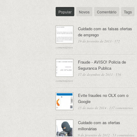
Popular
Novos
Comentário
Tags
Cuidado com as falsas ofertas
de emprego
19 de fevereiro de 2013
·
172
comentários
Fraude - AVISO! Policia de
Seguranca Publica
17 de dezembro de 2011
·
156
comentários
Evite fraudes no OLX com o
Google
15 de maio de 2014
·
137 comentários
Cuidado com as ofertas
milionárias
9 de fevereiro de 2012
·
53 comentários