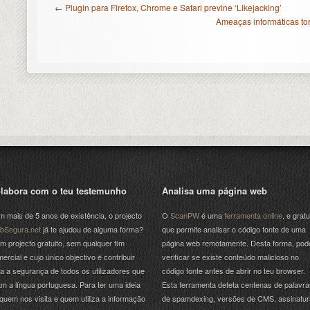
←
Plugin para Firefox, Chrome e Safari previne ‘Likejacking’
Ameaças informáticas tor
labora com o teu testemunho
Analisa uma página web
 mais de 5 anos de existência, o projecto
O
ScanPW
é uma
ferramenta online
, e gratu
bSegura.net
já te ajudou de alguma forma?
que permite analisar o código fonte de uma
m projecto gratuito, sem qualquer fim
página web remotamente. Desta forma, pod
ercial e cujo único objectivo é contribuir
verificar se existe conteúdo malicioso no
a a segurança de todos os utilizadores que
código fonte antes de abrir no teu browser.
am a língua portuguesa. Para ter uma ideia
Esta ferramenta deteta centenas de palavra
quem nos visita e quem utiliza a informação
de spamdexing, versões de CMS, assinatu