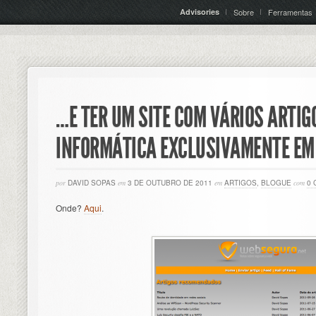
Advisories
Sobre
Ferramentas
…E TER UM SITE COM VÁRIOS ARTI
INFORMÁTICA EXCLUSIVAMENTE EM
por
DAVID SOPAS
em
3 DE OUTUBRO DE 2011
em
ARTIGOS
,
BLOGUE
com
0 
Onde?
Aqui
.