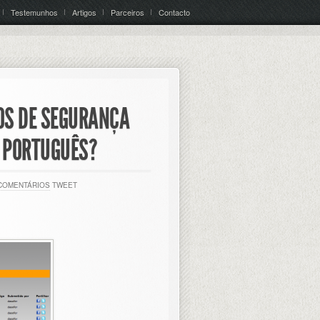
Testemunhos
Artigos
Parceiros
Contacto
GOS DE SEGURANÇA
 PORTUGUÊS?
COMENTÁRIOS
TWEET