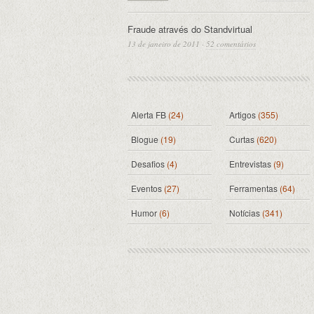
Fraude através do Standvirtual
13 de janeiro de 2011
·
52 comentários
Alerta FB
(24)
Artigos
(355)
Blogue
(19)
Curtas
(620)
Desafios
(4)
Entrevistas
(9)
Eventos
(27)
Ferramentas
(64)
Humor
(6)
Notícias
(341)