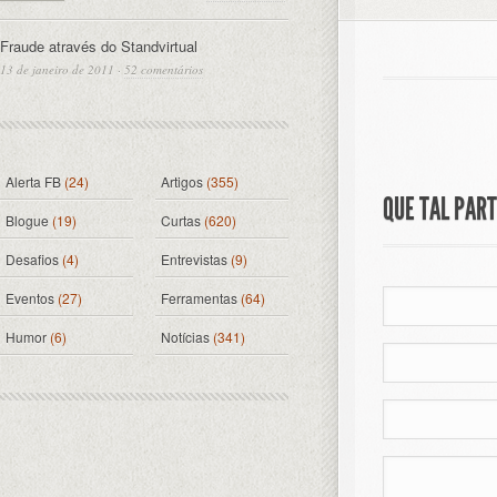
Fraude através do Standvirtual
13 de janeiro de 2011
·
52 comentários
Alerta FB
(24)
Artigos
(355)
QUE TAL PAR
Blogue
(19)
Curtas
(620)
Desafios
(4)
Entrevistas
(9)
Eventos
(27)
Ferramentas
(64)
Humor
(6)
Notícias
(341)