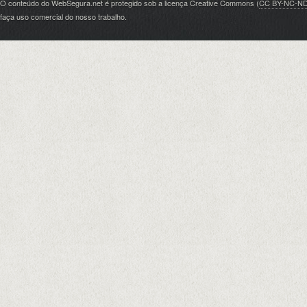
O conteúdo do WebSegura.net é protegido sob a licença Creative Commons (
CC BY-NC-N
faça uso comercial do nosso trabalho.