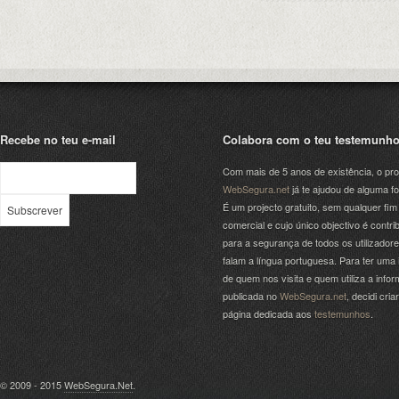
Recebe no teu e-mail
Colabora com o teu testemunh
Com mais de 5 anos de existência, o pro
WebSegura.net
já te ajudou de alguma f
É um projecto gratuito, sem qualquer fim
comercial e cujo único objectivo é contrib
para a segurança de todos os utilizador
falam a língua portuguesa. Para ter uma 
de quem nos visita e quem utiliza a info
publicada no
WebSegura.net
, decidi cri
página dedicada aos
testemunhos
.
© 2009 - 2015
WebSegura.Net
.