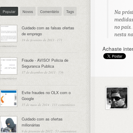
Popular
Novos
Comentário
Tags
Na próx
medidas
no país.
Cuidado com as falsas ofertas
de emprego
nesta no
19 de fevereiro de 2013
·
171
comentários
Achaste inte
Fraude - AVISO! Policia de
Seguranca Publica
17 de dezembro de 2011
·
156
comentários
Evite fraudes no OLX com o
Google
15 de maio de 2014
·
133 comentários
Cuidado com as ofertas
milionárias
9 de fevereiro de 2012
·
53 comentários