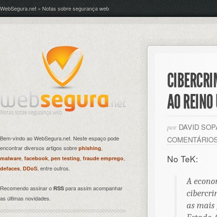
WebSegura.net » Notas sobre segurança web
CIBERCRI
AO REINO
DAVID SO
por
Bem-vindo ao WebSegura.net. Neste espaço pode
COMENTÁRIO
encontrar diversos artigos sobre
,
phishing
No TeK:
,
,
,
,
malware
facebook
pen testing
fraude emprego
,
, entre outros.
defaces
DDoS
A econo
Recomendo assinar o
para assim acompanhar
RSS
cibercri
as últimas novidades.
as mais