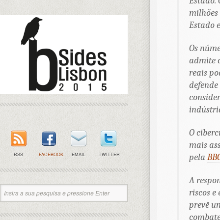
Estado.
milhões 
Estado e
Os núme
admite 
reais po
defende
consider
indústri
O ciber
mais ass
RSS
FACEBOOK
EMAIL
TWITTER
pela
BB
A respon
riscos e
prevê um
combate