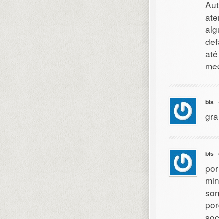
Aut
ate
alg
def
até
med
bls
gra
bls
por
min
son
por
soc