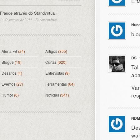
É t
Fraude através do Standvirtual
13 de janeiro de 2011
·
52 comentários
Nun
blo
Alerta FB
(24)
Artigos
(355)
DS
Blogue
(19)
Curtas
(620)
Tal
Desafios
(4)
Entrevistas
(9)
apa
Eventos
(27)
Ferramentas
(64)
Vam
res
Humor
(6)
Notícias
(341)
NDM
Dev
wan