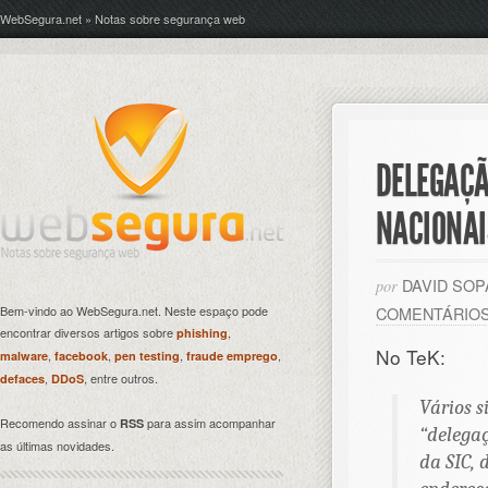
WebSegura.net » Notas sobre segurança web
DELEGAÇÃ
NACIONAI
DAVID SO
por
Bem-vindo ao WebSegura.net. Neste espaço pode
COMENTÁRIO
encontrar diversos artigos sobre
,
phishing
No TeK:
,
,
,
,
malware
facebook
pen testing
fraude emprego
,
, entre outros.
defaces
DDoS
Vários s
Recomendo assinar o
para assim acompanhar
RSS
“delega
as últimas novidades.
da SIC, 