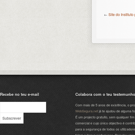
←
Site do Institu
Recebe no teu e-mail
Colabora com o teu testemunh
Com mais de 5 anos de existência, o pro
WebSegura.net
já te ajudou de alguma f
É um projecto gratuito, sem qualquer fim
comercial e cujo único objectivo é contrib
para a segurança de todos os utilizador