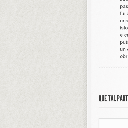
pas
fui
uns
isto
e c
put
un 
obr
QUE TAL PAR