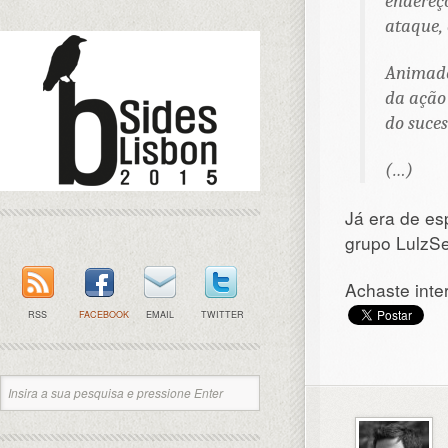
endereço
ataque,
Animado
da ação
do suces
(…)
Já era de es
grupo LulzS
Achaste inte
RSS
FACEBOOK
EMAIL
TWITTER