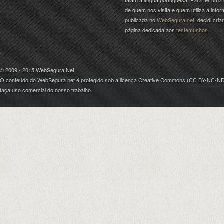
falam a língua portuguesa. Para ter uma 
de quem nos visita e quem utiliza a info
publicada no
WebSegura.net
, decidi cri
página dedicada aos
testemunhos
.
© 2009 - 2015
WebSegura.Net
.
O conteúdo do WebSegura.net é protegido sob a licença Creative Commons (
CC BY-NC-N
faça uso comercial do nosso trabalho.