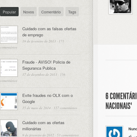
Popular
Novos
Comentário
Tags
Cuidado com as falsas ofertas
de emprego
19 de fevereiro de 2013
·
171
comentários
Fraude - AVISO! Policia de
Seguranca Publica
17 de dezembro de 2011
·
156
comentários
6 COMENTÁRI
Evite fraudes no OLX com o
Google
NACIONAIS"
15 de maio de 2014
·
127 comentários
Cuidado com as ofertas
milionárias
Nun
9 de fevereiro de 2012
·
53 comentários