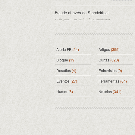
Fraude através do Standvirtual
13 de janeiro de 2011
·
52 comentários
Alerta FB
(24)
Artigos
(355)
Blogue
(19)
Curtas
(620)
Desafios
(4)
Entrevistas
(9)
Eventos
(27)
Ferramentas
(64)
Humor
(6)
Notícias
(341)