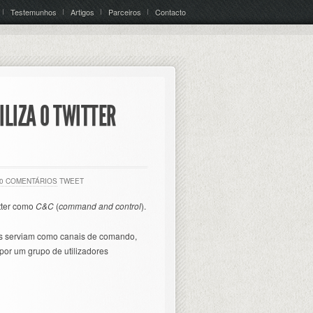
Testemunhos
Artigos
Parceiros
Contacto
LIZA O TWITTER
0 COMENTÁRIOS
TWEET
tter como
C&C
(
command and control
).
res serviam como canais de comando,
 por um grupo de utilizadores