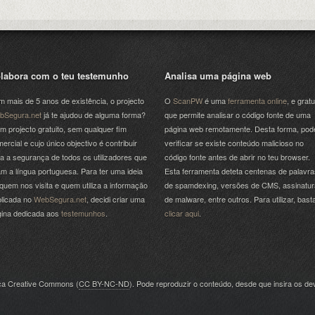
labora com o teu testemunho
Analisa uma página web
 mais de 5 anos de existência, o projecto
O
ScanPW
é uma
ferramenta online
, e gratu
bSegura.net
já te ajudou de alguma forma?
que permite analisar o código fonte de uma
m projecto gratuito, sem qualquer fim
página web remotamente. Desta forma, pod
ercial e cujo único objectivo é contribuir
verificar se existe conteúdo malicioso no
a a segurança de todos os utilizadores que
código fonte antes de abrir no teu browser.
am a língua portuguesa. Para ter uma ideia
Esta ferramenta deteta centenas de palavra
quem nos visita e quem utiliza a informação
de spamdexing, versões de CMS, assinatu
licada no
WebSegura.net
, decidi criar uma
de malware, entre outros. Para utilizar, bast
gina dedicada aos
testemunhos
.
clicar aqui
.
nça Creative Commons (
CC BY-NC-ND
). Pode reproduzir o conteúdo, desde que insira os dev