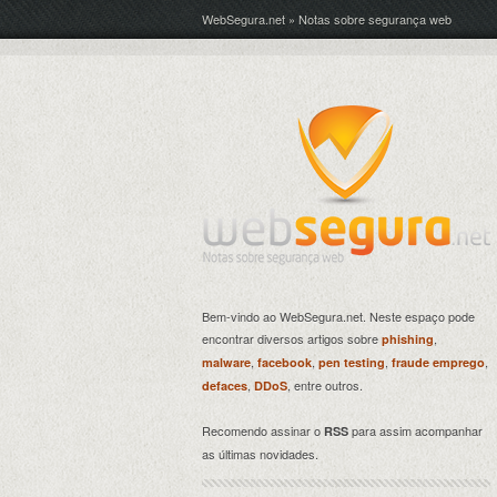
WebSegura.net » Notas sobre segurança web
Bem-vindo ao WebSegura.net. Neste espaço pode
encontrar diversos artigos sobre
,
phishing
,
,
,
,
malware
facebook
pen testing
fraude emprego
,
, entre outros.
defaces
DDoS
Recomendo assinar o
para assim acompanhar
RSS
as últimas novidades.