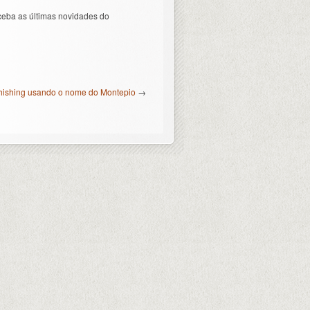
ceba as últimas novidades do
ishing usando o nome do Montepio
→