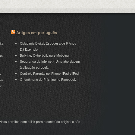
Artigos em português
ita,
Cidadania Digital: Escocesa de 9 Anos
Dá Exemplo
es
Bullying, Cyberbullying e Mobbing
Segurança da Internet - Uma abordagem
à situação europeia!
s
Controlo Parental no iPhone, iPad e iPod
ras
O fenómeno do Phishing no Facebook
a
idos créditos com o link para o conteúdo original e não