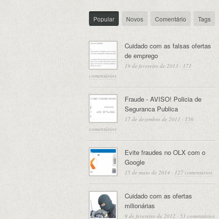
Popular
Novos
Comentário
Tags
Cuidado com as falsas ofertas
de emprego
19 de fevereiro de 2013
·
171
comentários
Fraude - AVISO! Policia de
Seguranca Publica
17 de dezembro de 2011
·
156
comentários
Evite fraudes no OLX com o
Google
15 de maio de 2014
·
127 comentários
Cuidado com as ofertas
milionárias
9 de fevereiro de 2012
·
53 comentários