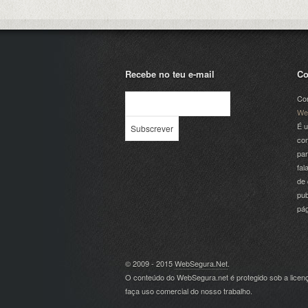
Recebe no teu e-mail
Co
Com
We
É u
com
par
fal
de 
pub
pá
© 2009 - 2015
WebSegura.Net
.
O conteúdo do WebSegura.net é protegido sob a lice
faça uso comercial do nosso trabalho.