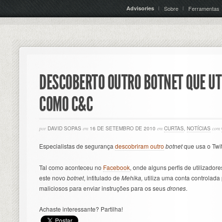
Advisories
Sobre
Ferramentas
DESCOBERTO OUTRO BOTNET QUE UTI
COMO C&C
por
DAVID SOPAS
em
16 DE SETEMBRO DE 2010
em
CURTAS
,
NOTÍCIAS
com
Especialistas de segurança
descobriram outro
botnet
que usa o Twi
Tal como aconteceu no
Facebook
, onde alguns perfis de utilizado
este novo
botnet
, intitulado de
Mehika,
utiliza uma conta controlada
maliciosos para enviar instruções para os seus
drones
.
Achaste interessante? Partilha!