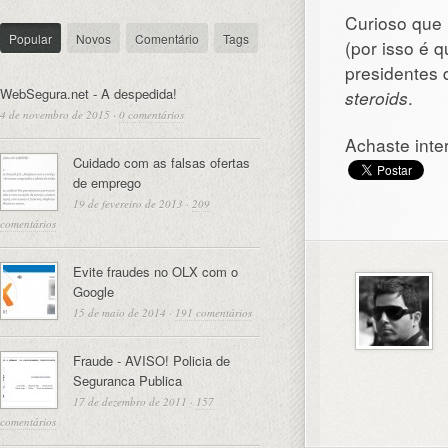
Curioso que 
Popular
Novos
Comentário
Tags
(por isso é q
presidentes 
WebSegura.net - A despedida!
steroids
.
4 de novembro de 2015
·
0 comentários
Achaste inte
Cuidado com as falsas ofertas
de emprego
19 de fevereiro de 2013
·
209
comentários
Evite fraudes no OLX com o
Google
15 de maio de 2014
·
191 comentários
Fraude - AVISO! Policia de
Seguranca Publica
17 de dezembro de 2011
·
157
comentários