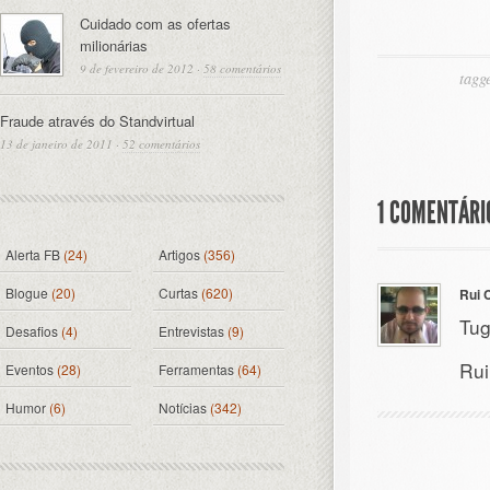
Cuidado com as ofertas
milionárias
9 de fevereiro de 2012
·
58 comentários
tagg
Fraude através do Standvirtual
13 de janeiro de 2011
·
52 comentários
1 COMENTÁRI
Alerta FB
(24)
Artigos
(356)
Blogue
(20)
Curtas
(620)
Rui 
Tug
Desafios
(4)
Entrevistas
(9)
Rui
Eventos
(28)
Ferramentas
(64)
Humor
(6)
Notícias
(342)