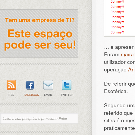
… e apresen
Foram
mais 
utilizador c
operação
An
De referir q
Esotérica.
RSS
FACEBOOK
EMAIL
TWITTER
Segundo um
referido que
sites é o me
praticamente