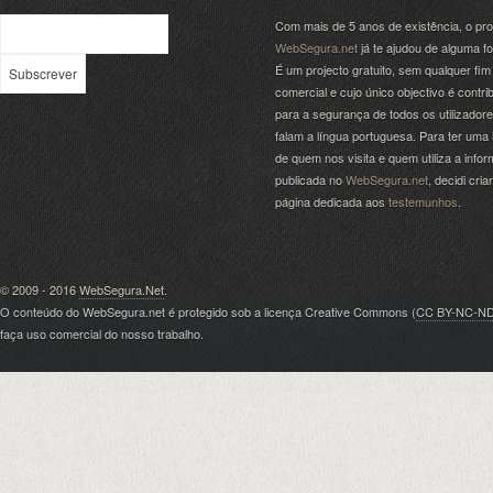
Com mais de 5 anos de existência, o pro
WebSegura.net
já te ajudou de alguma f
É um projecto gratuito, sem qualquer fim
comercial e cujo único objectivo é contrib
para a segurança de todos os utilizador
falam a língua portuguesa. Para ter uma 
de quem nos visita e quem utiliza a info
publicada no
WebSegura.net
, decidi cri
página dedicada aos
testemunhos
.
© 2009 - 2016
WebSegura.Net
.
O conteúdo do WebSegura.net é protegido sob a licença Creative Commons (
CC BY-NC-N
faça uso comercial do nosso trabalho.