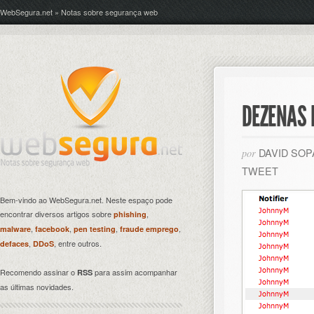
WebSegura.net » Notas sobre segurança web
DEZENAS 
DAVID SO
por
TWEET
Bem-vindo ao WebSegura.net. Neste espaço pode
encontrar diversos artigos sobre
,
phishing
,
,
,
,
malware
facebook
pen testing
fraude emprego
,
, entre outros.
defaces
DDoS
Recomendo assinar o
para assim acompanhar
RSS
as últimas novidades.