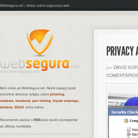
WebSegura.net » Notas sobre segurança web
PRIVACY 
DAVID SO
por
COMENTÁRIO
Bem-vindo ao WebSegura.net. Neste espaço pode
encontrar diversos artigos sobre
,
phishing
,
,
,
,
malware
facebook
pen testing
fraude emprego
,
, entre outros.
defaces
DDoS
Recomendo assinar o
para assim acompanhar
RSS
as últimas novidades.