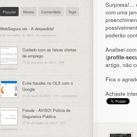
Surpresa!… o
com uma jan
Popular
Novos
Comentário
Tags
preenchiment
possivelment
WebSegura.net - A despedida!
poderão con
4 de novembro de 2015
·
0 comentários
Analisei com
Cuidado com as falsas ofertas
de emprego
(
profile-secu
19 de fevereiro de 2013
·
209
artigo, não 
comentários
Fica o agra
Evite fraudes no OLX com o
Google
Achaste inte
15 de maio de 2014
·
191 comentários
Fraude - AVISO! Policia de
Seguranca Publica
17 de dezembro de 2011
·
157
comentários