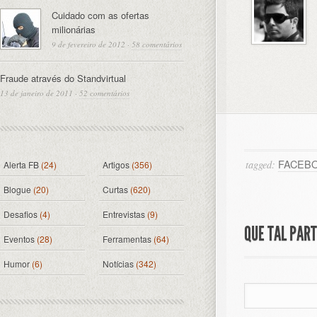
Cuidado com as ofertas
milionárias
9 de fevereiro de 2012
·
58 comentários
Fraude através do Standvirtual
13 de janeiro de 2011
·
52 comentários
FACEB
tagged:
Alerta FB
(24)
Artigos
(356)
Blogue
(20)
Curtas
(620)
Desafios
(4)
Entrevistas
(9)
QUE TAL PAR
Eventos
(28)
Ferramentas
(64)
Humor
(6)
Notícias
(342)