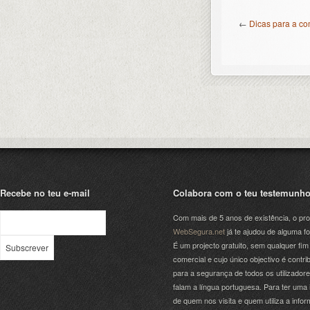
←
Dicas para a co
Recebe no teu e-mail
Colabora com o teu testemunh
Com mais de 5 anos de existência, o pro
WebSegura.net
já te ajudou de alguma f
É um projecto gratuito, sem qualquer fim
comercial e cujo único objectivo é contrib
para a segurança de todos os utilizador
falam a língua portuguesa. Para ter uma 
de quem nos visita e quem utiliza a info