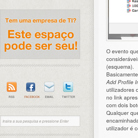
O evento que
considerávei
(esquema).
Basicamente,
Add Profile 
utilizadores
no link apre
RSS
FACEBOOK
EMAIL
TWITTER
com dois bot
Qualquer que
encaminhada
utilizador é 