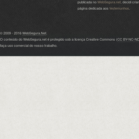
publicada no
WebSegura.net
, decidi cri
página dedicada aos
testemunhos
.
© 2009 - 2016
WebSegura.Net
.
O conteúdo do WebSegura.net é protegido sob a licença Creative Commons (
CC BY-NC-N
faça uso comercial do nosso trabalho.