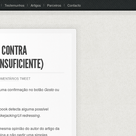
Testemunhos
Artigos
Parceiros
Contacto
 CONTRA
INSUFICIENTE)
OMENTÁRIOS
TWEET
uma confirmação no botão
Gosto
ou
book detecta alguma possível
ikejacking
/
UI redressing
.
 mesma opinião do autor do artigo da
gina e não pedir uma simples