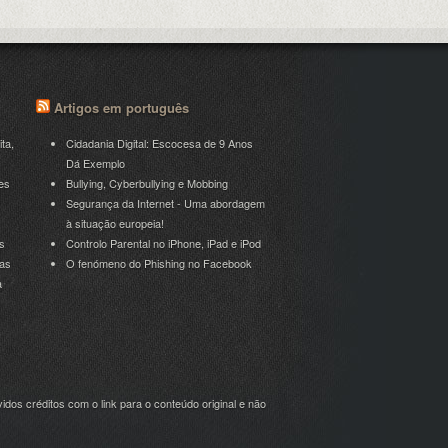
Artigos em português
ita,
Cidadania Digital: Escocesa de 9 Anos
Dá Exemplo
es
Bullying, Cyberbullying e Mobbing
Segurança da Internet - Uma abordagem
à situação europeia!
s
Controlo Parental no iPhone, iPad e iPod
ras
O fenómeno do Phishing no Facebook
a
idos créditos com o link para o conteúdo original e não