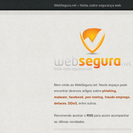
WebSegura.net » Notas sobre segurança web
Bem-vindo ao WebSegura.net. Neste espaço pode
encontrar diversos artigos sobre
,
phishing
,
,
,
,
malware
facebook
pen testing
fraude emprego
,
, entre outros.
defaces
DDoS
Recomendo assinar o
para assim acompanhar
RSS
as últimas novidades.