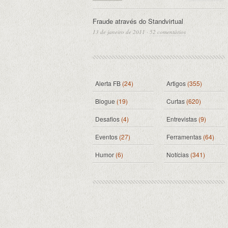
Fraude através do Standvirtual
13 de janeiro de 2011
·
52 comentários
Alerta FB
(24)
Artigos
(355)
Blogue
(19)
Curtas
(620)
Desafios
(4)
Entrevistas
(9)
Eventos
(27)
Ferramentas
(64)
Humor
(6)
Notícias
(341)