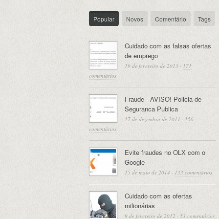
Popular
Novos
Comentário
Tags
Cuidado com as falsas ofertas
de emprego
19 de fevereiro de 2013
·
171
comentários
Fraude - AVISO! Policia de
Seguranca Publica
17 de dezembro de 2011
·
156
comentários
Evite fraudes no OLX com o
Google
15 de maio de 2014
·
133 comentários
Cuidado com as ofertas
milionárias
9 de fevereiro de 2012
·
53 comentários