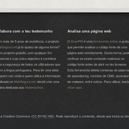
labora com o teu testemunho
Analisa uma página web
 mais de 5 anos de existência, o projecto
O
ScanPW
é uma
ferramenta online
, e gratu
bSegura.net
já te ajudou de alguma forma?
que permite analisar o código fonte de uma
m projecto gratuito, sem qualquer fim
página web remotamente. Desta forma, pod
ercial e cujo único objectivo é contribuir
verificar se existe conteúdo malicioso no
a a segurança de todos os utilizadores que
código fonte antes de abrir no teu browser.
am a língua portuguesa. Para ter uma ideia
Esta ferramenta deteta centenas de palavra
quem nos visita e quem utiliza a informação
de spamdexing, versões de CMS, assinatu
licada no
WebSegura.net
, decidi criar uma
de malware, entre outros. Para utilizar, bast
gina dedicada aos
testemunhos
.
clicar aqui
.
nça Creative Commons (
CC BY-NC-ND
). Pode reproduzir o conteúdo, desde que insira os dev