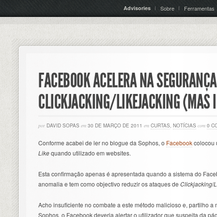
Advisories
Sobre
Ferramentas
FACEBOOK ACELERA NA SEGURANÇA
CLICKJACKING/LIKEJACKING (MAS 
por
DAVID SOPAS
em
30 DE MARÇO DE 2011
em
CURTAS
,
NOTÍCIAS
com
0 C
Conforme acabei de ler no blogue da Sophos, o
Facebook
colocou 
Like
quando utilizado em websites.
Esta confirmação apenas é apresentada quando a sistema do Face
anomalia e tem como objectivo reduzir os ataques de
Clickjacking
/
L
Acho insuficiente no combate a este método malicioso e, partilho a
Sophos, o Facebook deveria alertar o utilizador que suspeita da pá