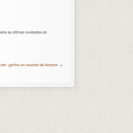
ceba as últimas novidades do
net - ganha um voucher da Amazon
→