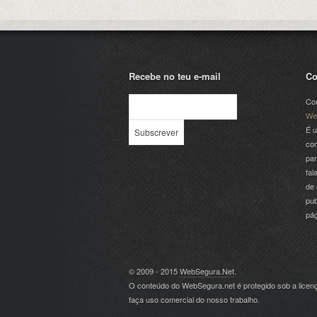
Recebe no teu e-mail
Co
Com
We
É u
com
par
fal
de 
pub
pá
© 2009 - 2015
WebSegura.Net
.
O conteúdo do WebSegura.net é protegido sob a lice
faça uso comercial do nosso trabalho.