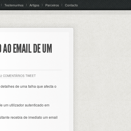
Testemunhos
Artigos
Parceiros
Contacto
 AO EMAIL DE UM
2 COMENTÁRIOS
TWEET
 detalhes de uma falha que afecta o
 de um utilizador autenticado em
sitante recebia de imediato um email