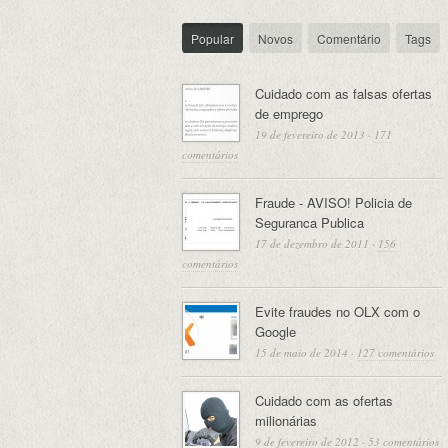
Popular
Novos
Comentário
Tags
Cuidado com as falsas ofertas
de emprego
19 de fevereiro de 2013
·
171
comentários
Fraude - AVISO! Policia de
Seguranca Publica
17 de dezembro de 2011
·
156
comentários
Evite fraudes no OLX com o
Google
15 de maio de 2014
·
127 comentários
Cuidado com as ofertas
milionárias
9 de fevereiro de 2012
·
53 comentários