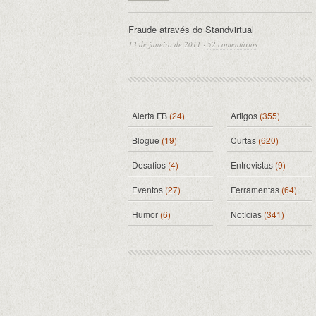
Fraude através do Standvirtual
13 de janeiro de 2011
·
52 comentários
Alerta FB
(24)
Artigos
(355)
Blogue
(19)
Curtas
(620)
Desafios
(4)
Entrevistas
(9)
Eventos
(27)
Ferramentas
(64)
Humor
(6)
Notícias
(341)