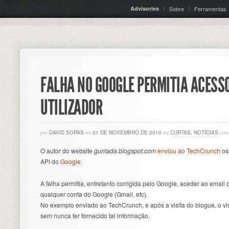
Advisories
Sobre
Ferramentas
FALHA NO GOOGLE PERMITIA ACESSO
UTILIZADOR
por
DAVID SOPAS
em
21 DE NOVEMBRO DE 2010
em
CURTAS
,
NOTÍCIAS
com
O autor do website
guntada.blogspot.com
enviou ao TechCrunch
os
API do
Google
.
A falha permitia, entretanto corrigida pelo Google, aceder ao email
qualquer conta do Google (Gmail, etc).
No exemplo enviado ao TechCrunch, e após a visita do blogue, o vi
sem nunca ter fornecido tal informação.