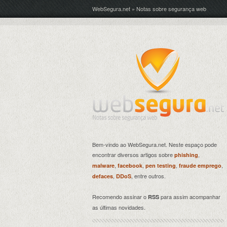
WebSegura.net » Notas sobre segurança web
Bem-vindo ao WebSegura.net. Neste espaço pode
encontrar diversos artigos sobre
,
phishing
,
,
,
,
malware
facebook
pen testing
fraude emprego
,
, entre outros.
defaces
DDoS
Recomendo assinar o
para assim acompanhar
RSS
as últimas novidades.