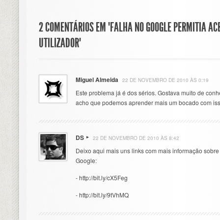
2 COMENTÁRIOS EM "FALHA NO GOOGLE PERMITIA AC
UTILIZADOR"
Miguel Almeida
22 DE NOVEMBRO DE 2010 ÀS 0:19
Este problema já é dos sérios. Gostava muito de conh
acho que podemos aprender mais um bocado com iss
DS
22 DE NOVEMBRO DE 2010 ÀS 8:42
Deixo aqui mais uns links com mais informação sobre 
Google:
- http://bit.ly/cX5Feg
- http://bit.ly/9tVhMQ