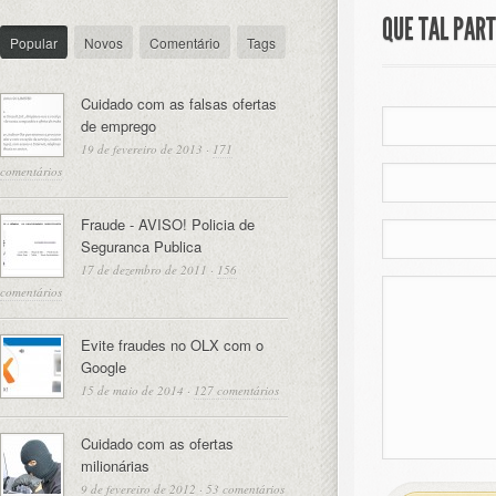
QUE TAL PAR
Popular
Novos
Comentário
Tags
Cuidado com as falsas ofertas
de emprego
19 de fevereiro de 2013
·
171
comentários
Fraude - AVISO! Policia de
Seguranca Publica
17 de dezembro de 2011
·
156
comentários
Evite fraudes no OLX com o
Google
15 de maio de 2014
·
127 comentários
Cuidado com as ofertas
milionárias
9 de fevereiro de 2012
·
53 comentários