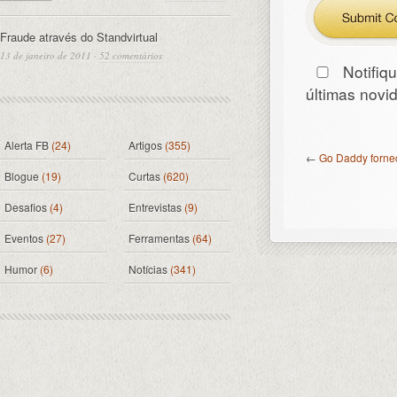
Fraude através do Standvirtual
13 de janeiro de 2011
·
52 comentários
Notifiq
últimas nov
Alerta FB
(24)
Artigos
(355)
←
Go Daddy fornec
Blogue
(19)
Curtas
(620)
Desafios
(4)
Entrevistas
(9)
Eventos
(27)
Ferramentas
(64)
Humor
(6)
Notícias
(341)