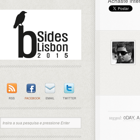
Achaste inte
RSS
FACEBOOK
EMAIL
TWITTER
0DAY
,
A
tagged: