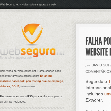
WebSegura.net » Notas sobre segurança web
FALHA PO
WEBSITE 
DAVID SO
por
Bem-vindo ao WebSegura.net. Neste espaço pode
COMENTÁRIO
encontrar diversos artigos sobre
,
phishing
Segundo o
T
,
,
,
,
malware
facebook
pen testing
fraude emprego
,
, entre outros.
defaces
DDoS
Internaciona
incluindo
uma
Recomendo assinar o
para assim acompanhar
RSS
Explorer
.
as últimas novidades.