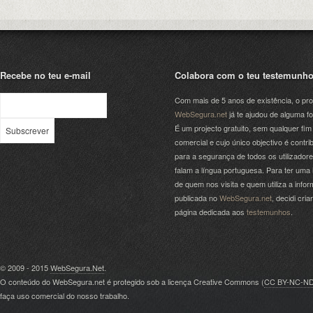
Recebe no teu e-mail
Colabora com o teu testemunh
Com mais de 5 anos de existência, o pro
WebSegura.net
já te ajudou de alguma f
É um projecto gratuito, sem qualquer fim
comercial e cujo único objectivo é contrib
para a segurança de todos os utilizador
falam a língua portuguesa. Para ter uma 
de quem nos visita e quem utiliza a info
publicada no
WebSegura.net
, decidi cri
página dedicada aos
testemunhos
.
© 2009 - 2015
WebSegura.Net
.
O conteúdo do WebSegura.net é protegido sob a licença Creative Commons (
CC BY-NC-N
faça uso comercial do nosso trabalho.