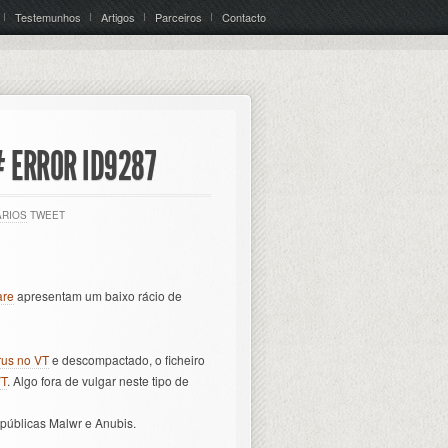
Testemunhos
Artigos
Parceiros
Contacto
# ERROR ID9287
ÁRIOS
TWEET
are
apresentam um baixo rácio de
rus no VT
e descompactado, o ficheiro
VT
. Algo fora de vulgar neste tipo de
públicas Malwr e Anubis.