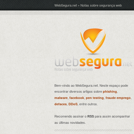
WebSegura.net » Notas sobre segurança web
Bem-vindo ao WebSegura.net. Neste espaço pode
encontrar diversos artigos sobre
,
phishing
,
,
,
,
malware
facebook
pen testing
fraude emprego
,
, entre outros.
defaces
DDoS
Recomendo assinar o
para assim acompanhar
RSS
as últimas novidades.