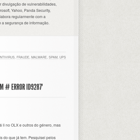
 divulgação de vulnerabilidades,
osoft, Yahoo, Panda Security,
olabora regularmente com a
 a segurança de informação.
NTIVIRUS
,
FRAUDE
,
MALWARE
,
SPAM
,
UPS
EM # ERROR ID9287"
já li no OLX e outros do género, mas
is do que já tem. Pesquisei pelos