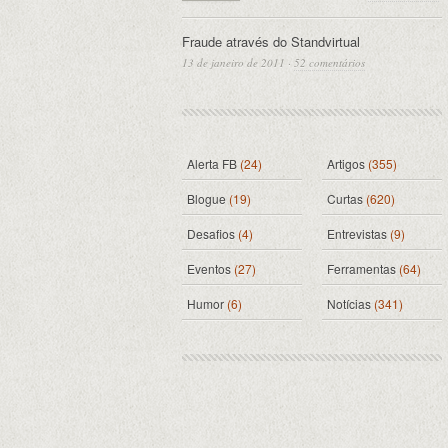
Fraude através do Standvirtual
13 de janeiro de 2011
·
52 comentários
Alerta FB
(24)
Artigos
(355)
Blogue
(19)
Curtas
(620)
Desafios
(4)
Entrevistas
(9)
Eventos
(27)
Ferramentas
(64)
Humor
(6)
Notícias
(341)