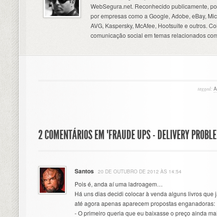
WebSegura.net. Reconhecido publicamente, por
por empresas como a Google, Adobe, eBay, Micr
AVG, Kaspersky, McAfee, Hootsuite e outros. C
comunicação social em temas relacionados com
tagged:
A
2 COMENTÁRIOS EM "FRAUDE UPS - DELIVERY PROBL
Santos
20 DE OUTUBRO DE 2012 ÀS 14:54
Pois é, anda aí uma ladroagem…
Há uns dias decidi colocar à venda alguns livros que 
até agora apenas aparecem propostas enganadoras:
- O primeiro queria que eu baixasse o preço ainda ma