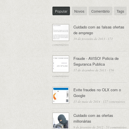
Popular
Novos
Comentário
Tags
Cuidado com as falsas ofertas
de emprego
19 de fevereiro de 2013
·
171
comentários
Fraude - AVISO! Policia de
Seguranca Publica
17 de dezembro de 2011
·
156
comentários
Evite fraudes no OLX com o
Google
15 de maio de 2014
·
127 comentários
Cuidado com as ofertas
milionárias
9 de fevereiro de 2012
·
53 comentários