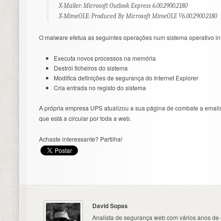
X-Mailer: Microsoft Outlook Express 6.00.2900.2180
X-MimeOLE: Produced By Microsoft MimeOLE V6.00.2900.2180
O malware efetua as seguintes operações num sistema operativo in
Executa novos processos na memória
Destrói ficheiros do sistema
Modifica definições de segurança do Internet Explorer
Cria entrada no registo do sistema
A própria empresa UPS atualizou a sua página de combate a email
que está a circular por toda a web.
Achaste interessante? Partilha!
David Sopas
Analista de segurança web com vários anos de 