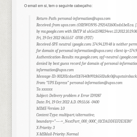
O email em si, tem o seguinte cabeçalho:
Return-Path:
personal-information@upss.com
Received: from upss.com (OSHWON95-2925431600.sdsl.bell.ca. [1
by mx.google.com with SMTP id uh5si1598234vec.13.2012.10.19.06
Fri, 19 Oct 2012 06:55:57 -0700 (PDT)
Received-SPF: neutral (google.com: 174.94.139.48 is neither per
for domain of
personal-information@upss.com
) client-ip=174.9
Authentication-Results: mx.google.com; spf=neutral (google.com:
denied by best guess record for domain of
personal-informati
information@upss.com
Message-ID: 001201cdae01$7640b991$6502a8c0@upstairsback
From: “UPS Express”
personal-information@upss.com
To: xxxxxx
Subject: Delivery problem # Error ID9287
Date: Fri, 19 Oct 2012 A.D. 09:55:56 -0400
MIME-Version: 1.0
Content-Type: multipart/alternative;
boundary=”—-=_NextPart_000_000C_01CDADDF.EF2E3EB0″
X-Priority: 3
X-MSMail-Priority: Normal