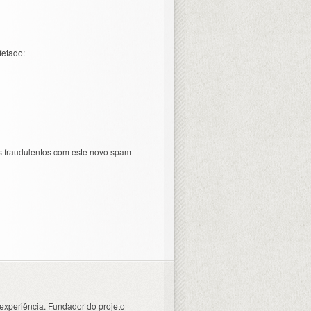
fetado:
s fraudulentos com este novo spam
experiência. Fundador do projeto