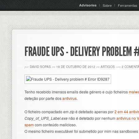
Advisories
Sobre
Ferramentas
FRAUDE UPS - DELIVERY PROBLEM 
por
DAVID SOPAS
em
19 DE OUTUBRO DE 2012
em
ARTIGOS
com
2 COMENT
Tenho recebido imensos emails deste género e cujo ficheiros
malw
deteção por parte dos
antivirus
.
O ficheiro compactado em
zip
é detetado apenas por
2 em 44 antivi
Copy_of_UPS_Label.exe
não é detetado por nenhum
antivirus no 
spam
com conteúdo malicioso.
O mesmo ficheiro executável foi submetido por mim nas sandboxes 