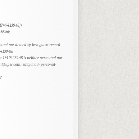
74.94.139.48])
.55.56;
mitted nor denied by best guess record
4.139.48;
 174.94.139.48 is neither permitted nor
on@upss.com
) smtp.mail=
personal-
2