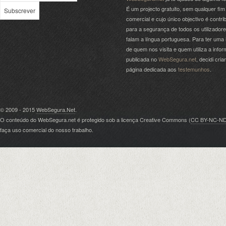
É um projecto gratuito, sem qualquer fim
comercial e cujo único objectivo é contrib
para a segurança de todos os utilizador
falam a língua portuguesa. Para ter uma 
de quem nos visita e quem utiliza a info
publicada no
WebSegura.net
, decidi cri
página dedicada aos
testemunhos
.
© 2009 - 2015
WebSegura.Net
.
O conteúdo do WebSegura.net é protegido sob a licença Creative Commons (
CC BY-NC-N
faça uso comercial do nosso trabalho.