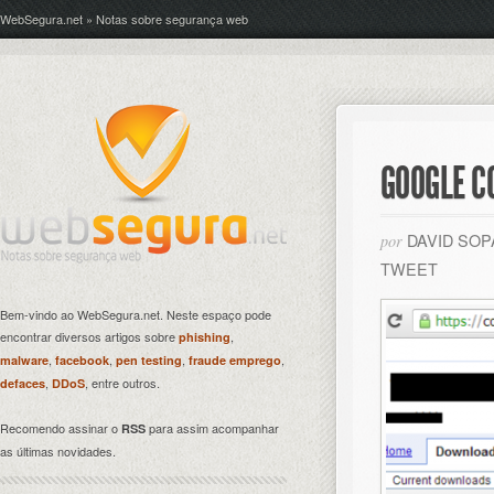
WebSegura.net » Notas sobre segurança web
GOOGLE C
DAVID SO
por
TWEET
Bem-vindo ao WebSegura.net. Neste espaço pode
encontrar diversos artigos sobre
,
phishing
,
,
,
,
malware
facebook
pen testing
fraude emprego
,
, entre outros.
defaces
DDoS
Recomendo assinar o
para assim acompanhar
RSS
as últimas novidades.