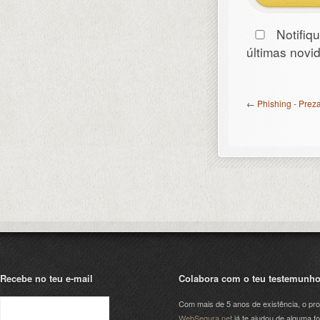
Notifiq
últimas nov
←
Phishing - Prez
Recebe no teu e-mail
Colabora com o teu testemunh
Com mais de 5 anos de existência, o pro
WebSegura.net
já te ajudou de alguma f