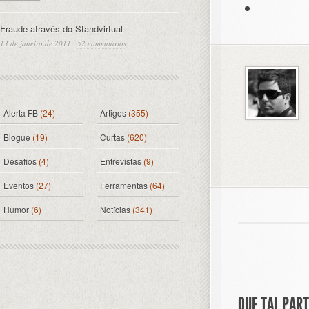
Fraude através do Standvirtual
13 de janeiro de 2011
·
52 comentários
Alerta FB
(24)
Artigos
(355)
Blogue
(19)
Curtas
(620)
Desafios
(4)
Entrevistas
(9)
Eventos
(27)
Ferramentas
(64)
Humor
(6)
Notícias
(341)
QUE TAL PAR