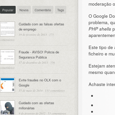
moderação ou
Popular
Novos
Comentário
Tags
O Google Do
problema, qua
Cuidado com as falsas ofertas
PHP shells
p
de emprego
aparentement
19 de fevereiro de 2013
·
171
comentários
Este tipo de
Fraude - AVISO! Policia de
ficheiro e mu
Seguranca Publica
17 de dezembro de 2011
·
156
Estejam aten
comentários
mesmo quand
Evite fraudes no OLX com o
Achaste inte
Google
15 de maio de 2014
·
133 comentários
Cuidado com as ofertas
milionárias
9 de fevereiro de 2012
·
53 comentários