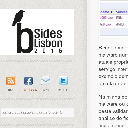
Recentemente
malware numa
atuais propr
serviço inter
exemplo dem
uma taxa de 
RSS
FACEBOOK
EMAIL
TWITTER
Na minha opi
malware ou o
basta validar
análise de f
imediatament