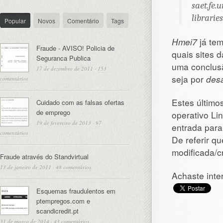
saet.fe.u
libraries
Popular
Novos
Comentário
Tags
Hmei7
já tem
Fraude - AVISO! Policia de
quais sites 
Seguranca Publica
uma conclusã
17 de dezembro de 2011
·
153
seja por
desa
comentários
Estes último
Cuidado com as falsas ofertas
de emprego
operativo Li
19 de fevereiro de 2013
·
97
entrada para
comentários
De referir q
modificada/c
Fraude através do Standvirtual
13 de janeiro de 2011
·
48 comentários
Achaste inte
Esquemas fraudulentos em
ptempregos.com e
scandicredit.pt
31 de março de 2014
·
43 comentários