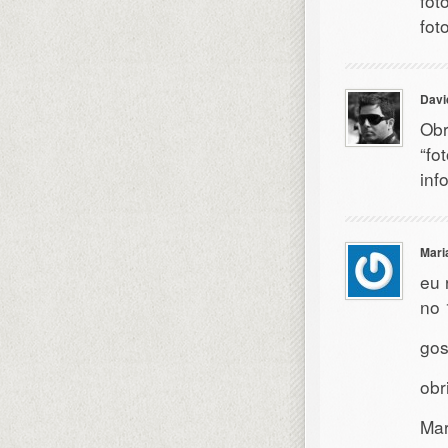
fot
fot
Davi
Obr
“fo
inf
Mari
eu 
no 
gos
obr
Mar