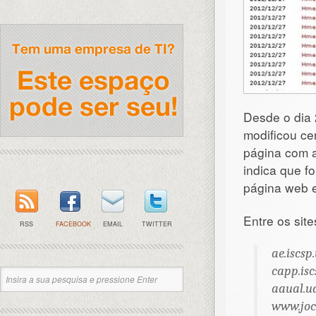
Desde o dia 
modificou ce
página com a 
indica que f
página web e
Entre os site
RSS
FACEBOOK
EMAIL
TWITTER
ae.iscsp.
capp.isc
aaual.ua
www.joc