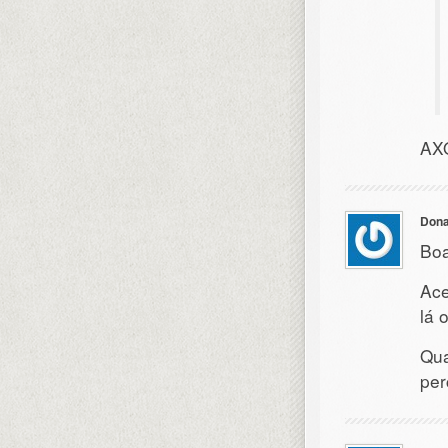
AX
Dona
Boa
Ace
lá o
Qua
pe