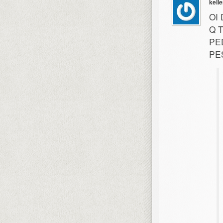
kelle
OI
Q 
PE
PE