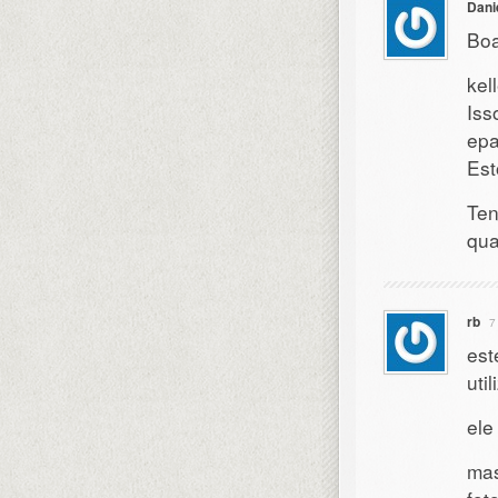
Dani
Boa
kel
Iss
epa
Est
Ten
qua
rb
7
est
uti
ele
mas