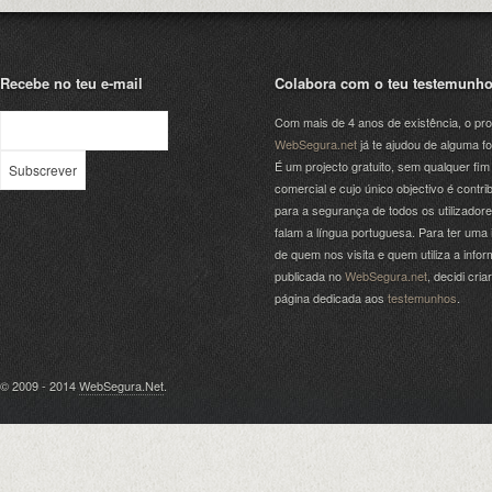
Recebe no teu e-mail
Colabora com o teu testemunh
Com mais de 4 anos de existência, o pro
WebSegura.net
já te ajudou de alguma f
É um projecto gratuito, sem qualquer fim
comercial e cujo único objectivo é contrib
para a segurança de todos os utilizador
falam a língua portuguesa. Para ter uma 
de quem nos visita e quem utiliza a info
publicada no
WebSegura.net
, decidi cri
página dedicada aos
testemunhos
.
© 2009 - 2014
WebSegura.Net
.