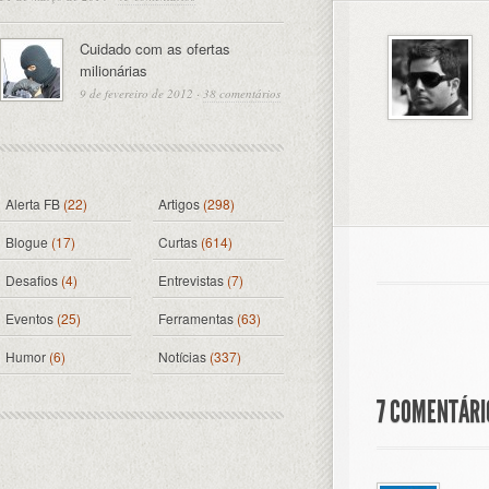
Cuidado com as ofertas
milionárias
9 de fevereiro de 2012
·
38 comentários
Alerta FB
(22)
Artigos
(298)
Blogue
(17)
Curtas
(614)
Desafios
(4)
Entrevistas
(7)
Eventos
(25)
Ferramentas
(63)
Humor
(6)
Notícias
(337)
7 COMENTÁRI