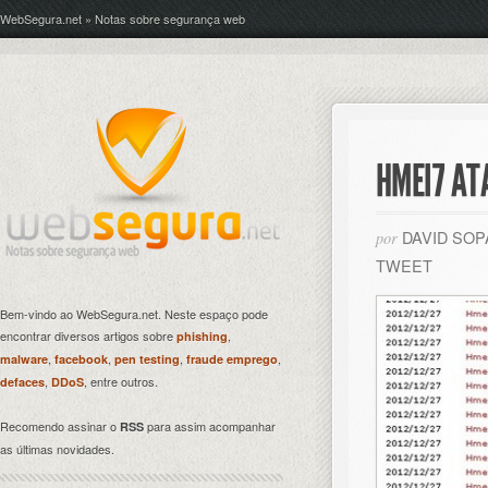
WebSegura.net » Notas sobre segurança web
HMEI7 AT
DAVID SO
por
TWEET
Bem-vindo ao WebSegura.net. Neste espaço pode
encontrar diversos artigos sobre
,
phishing
,
,
,
,
malware
facebook
pen testing
fraude emprego
,
, entre outros.
defaces
DDoS
Recomendo assinar o
para assim acompanhar
RSS
as últimas novidades.