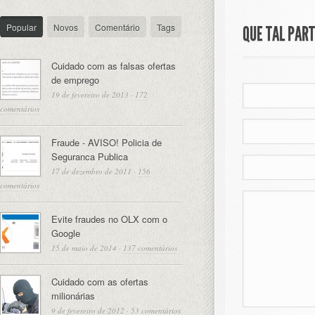
Popular
Novos
Comentário
Tags
QUE TAL PAR
Cuidado com as falsas ofertas
de emprego
19 de fevereiro de 2013
·
172
comentários
Fraude - AVISO! Policia de
Seguranca Publica
17 de dezembro de 2011
·
156
comentários
Evite fraudes no OLX com o
Google
15 de maio de 2014
·
137 comentários
Cuidado com as ofertas
milionárias
9 de fevereiro de 2012
·
53 comentários