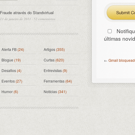
Fraude através do Standvirtual
13 de janeiro de 2011
·
52 comentários
Notifiq
últimas nov
Alerta FB
(24)
Artigos
(355)
Blogue
(19)
Curtas
(620)
←
Gmail bloquea
Desafios
(4)
Entrevistas
(9)
Eventos
(27)
Ferramentas
(64)
Humor
(6)
Notícias
(341)