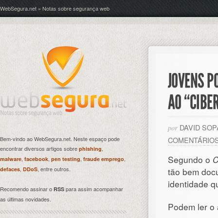
WebSegura.net » Notas sobre segurança web
JOVENS P
AO “CIBE
DAVID SO
por
Bem-vindo ao WebSegura.net. Neste espaço pode
COMENTÁRIO
encontrar diversos artigos sobre
,
phishing
Segundo o
,
,
,
,
malware
facebook
pen testing
fraude emprego
,
, entre outros.
defaces
DDoS
tão bem docu
identidade q
Recomendo assinar o
para assim acompanhar
RSS
as últimas novidades.
Podem ler o 