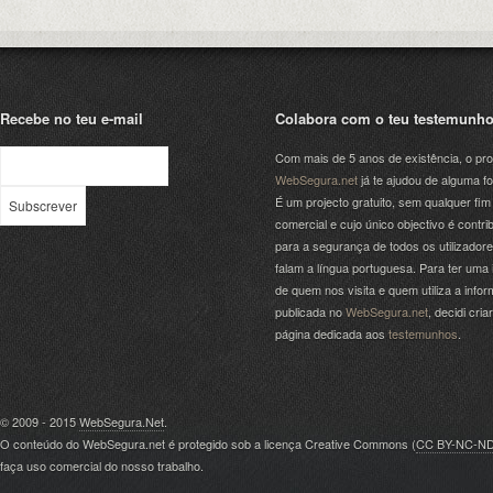
Recebe no teu e-mail
Colabora com o teu testemunh
Com mais de 5 anos de existência, o pro
WebSegura.net
já te ajudou de alguma f
É um projecto gratuito, sem qualquer fim
comercial e cujo único objectivo é contrib
para a segurança de todos os utilizador
falam a língua portuguesa. Para ter uma 
de quem nos visita e quem utiliza a info
publicada no
WebSegura.net
, decidi cri
página dedicada aos
testemunhos
.
© 2009 - 2015
WebSegura.Net
.
O conteúdo do WebSegura.net é protegido sob a licença Creative Commons (
CC BY-NC-N
faça uso comercial do nosso trabalho.