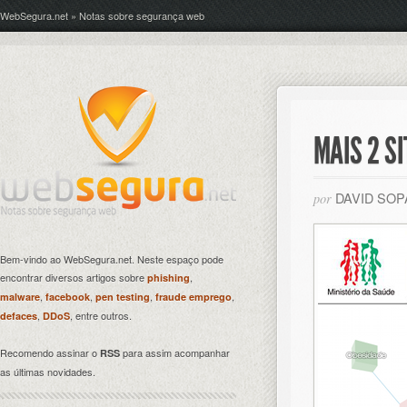
WebSegura.net » Notas sobre segurança web
MAIS 2 S
DAVID SO
por
Bem-vindo ao WebSegura.net. Neste espaço pode
encontrar diversos artigos sobre
,
phishing
,
,
,
,
malware
facebook
pen testing
fraude emprego
,
, entre outros.
defaces
DDoS
Recomendo assinar o
para assim acompanhar
RSS
as últimas novidades.