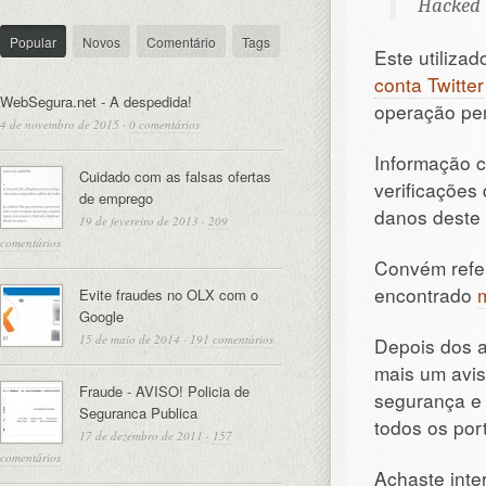
Hacked 
Popular
Novos
Comentário
Tags
Este utiliza
conta Twitte
WebSegura.net - A despedida!
operação per
4 de novembro de 2015
·
0 comentários
Informação c
Cuidado com as falsas ofertas
verificações
de emprego
danos deste 
19 de fevereiro de 2013
·
209
comentários
Convém referi
encontrado
Evite fraudes no OLX com o
Google
15 de maio de 2014
·
191 comentários
Depois dos 
mais um avis
Fraude - AVISO! Policia de
segurança e 
Seguranca Publica
todos os por
17 de dezembro de 2011
·
157
comentários
Achaste inte