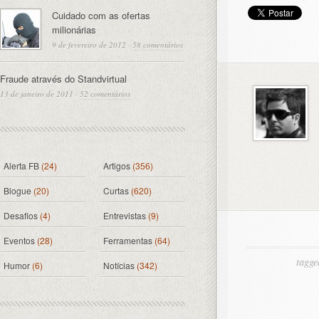
Cuidado com as ofertas
milionárias
9 de fevereiro de 2012
·
58 comentários
Fraude através do Standvirtual
13 de janeiro de 2011
·
52 comentários
Alerta FB
(24)
Artigos
(356)
Blogue
(20)
Curtas
(620)
Desafios
(4)
Entrevistas
(9)
Eventos
(28)
Ferramentas
(64)
tagge
Humor
(6)
Notícias
(342)