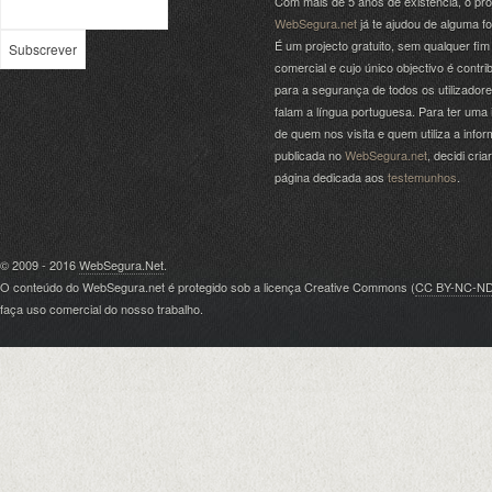
Com mais de 5 anos de existência, o pro
WebSegura.net
já te ajudou de alguma f
É um projecto gratuito, sem qualquer fim
comercial e cujo único objectivo é contrib
para a segurança de todos os utilizador
falam a língua portuguesa. Para ter uma 
de quem nos visita e quem utiliza a info
publicada no
WebSegura.net
, decidi cri
página dedicada aos
testemunhos
.
© 2009 - 2016
WebSegura.Net
.
O conteúdo do WebSegura.net é protegido sob a licença Creative Commons (
CC BY-NC-N
faça uso comercial do nosso trabalho.