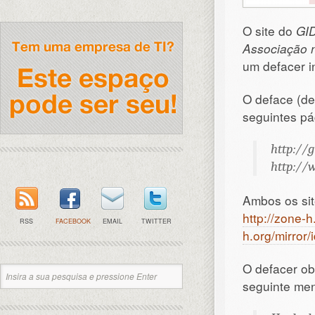
O site do
GID
Associação n
um defacer i
O deface (de
seguintes pá
http://g
http://
Ambos os sit
http://zone-
RSS
FACEBOOK
EMAIL
TWITTER
h.org/mirror
O defacer ob
seguinte me