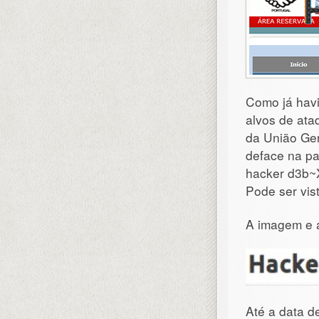
Como já havi
alvos de ataq
da União Ger
deface na pa
hacker d3b~
Pode ser vis
A imagem e 
Até a data d