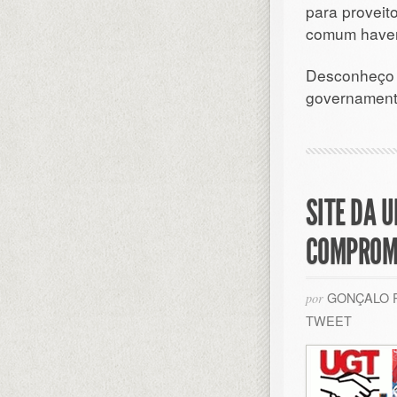
para proveit
comum haver 
Desconheço s
governamen
SITE DA 
COMPROM
GONÇALO 
por
TWEET