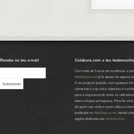
Recebe no teu e-mail
Colabora com o teu testemunh
Com mais de 5 anos de existência, o pro
WebSegura.net
já te ajudou de alguma f
É um projecto gratuito, sem qualquer fim
comercial e cujo único objectivo é contrib
para a segurança de todos os utilizador
falam a língua portuguesa. Para ter uma 
de quem nos visita e quem utiliza a info
publicada no
WebSegura.net
, decidi cri
página dedicada aos
testemunhos
.