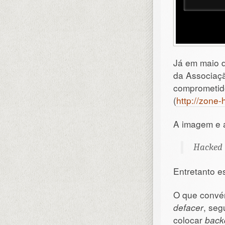
Já em maio 
da Associaçã
comprometid
(
http://zone-
A imagem e 
Hacked 
Entretanto e
O que convém
defacer
, se
colocar
back