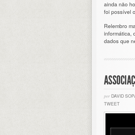
ainda não h
foi possível 
Relembro mai
informática,
dados que ne
ASSOCIAÇ
DAVID SO
por
TWEET