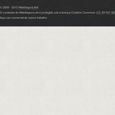
© 2009 - 2015
WebSegura.Net
.
O conteúdo do WebSegura.net é protegido sob a licença Creative Commons (
CC BY-NC-N
faça uso comercial do nosso trabalho.