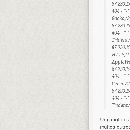
87.230.1
404 - “-
Gecko/20
87.230.1
404 - “-
Trident/
87.230.1
HTTP/1.1
AppleWe
87.230.1
404 - “-
Gecko/20
87.230.1
404 - “-
Trident/
Um ponto cur
muitos outro