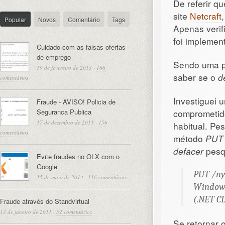
De referir qu
site
Netcraft
Popular
Novos
Comentário
Tags
Apenas verif
foi impleme
Cuidado com as falsas ofertas
de emprego
Sendo uma pl
19 de fevereiro de 2013
·
166
saber se o
d
comentários
Investiguei 
Fraude - AVISO! Policia de
Seguranca Publica
comprometido
17 de dezembro de 2011
·
156
habitual. Pe
comentários
método
PUT
defacer
pesqu
Evite fraudes no OLX com o
Google
PUT /nye
15 de maio de 2014
·
116 comentários
Windows 
(.NET CL
Fraude através do Standvirtual
13 de janeiro de 2011
·
52 comentários
Se retornar 