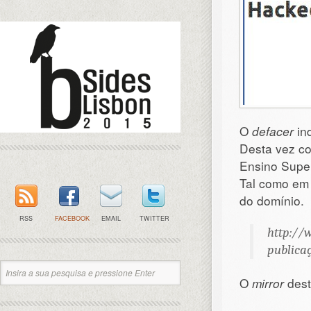
O
defacer
in
Desta vez c
Ensino Super
Tal como em 
do domínio.
RSS
FACEBOOK
EMAIL
TWITTER
http://w
publicaç
O
mirror
dest