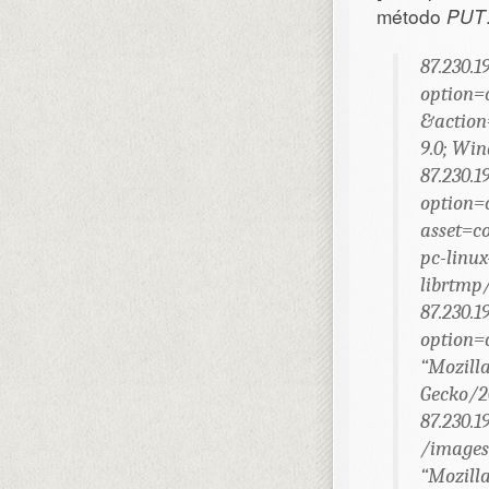
método
PUT
87.230.1
option
&action
9.0; Win
87.230.1
option
asset=co
pc-linux
librtmp/
87.230.1
option=
“Mozilla
Gecko/20
87.230.1
/images/
“Mozilla