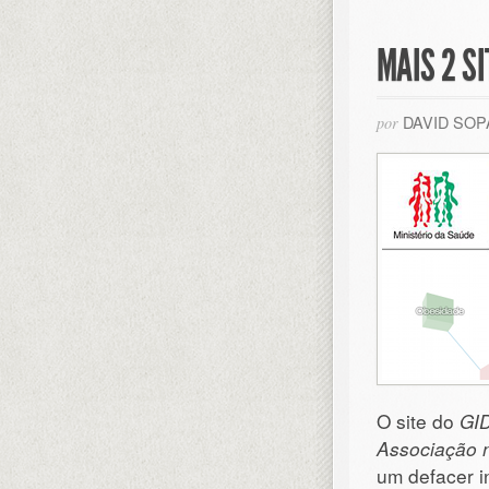
MAIS 2 S
DAVID SO
por
O site do
GID
Associação n
um defacer i