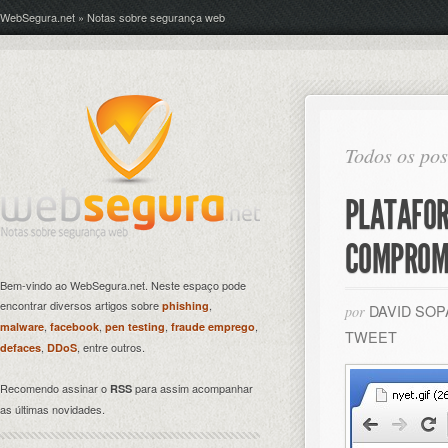
WebSegura.net » Notas sobre segurança web
Todos os po
PLATAFOR
COMPROM
Bem-vindo ao WebSegura.net. Neste espaço pode
encontrar diversos artigos sobre
,
phishing
DAVID SO
por
,
,
,
,
malware
facebook
pen testing
fraude emprego
TWEET
,
, entre outros.
defaces
DDoS
Recomendo assinar o
para assim acompanhar
RSS
as últimas novidades.