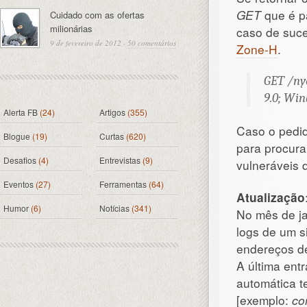
GET
que é p
Cuidado com as ofertas
milionárias
caso de suc
9 de fevereiro de 2012
·
50 comentários
Zone-H
.
GET /nye
9.0; Win
Alerta FB
(24)
Artigos
(355)
Caso o pedi
Blogue
(19)
Curtas
(620)
para procura
Desafios
(4)
Entrevistas
(9)
vulneráveis
Eventos
(27)
Ferramentas
(64)
Atualização
Humor
(6)
Notícias
(341)
No mês de ja
logs de um s
endereços de
A última entr
automática t
[exemplo:
co