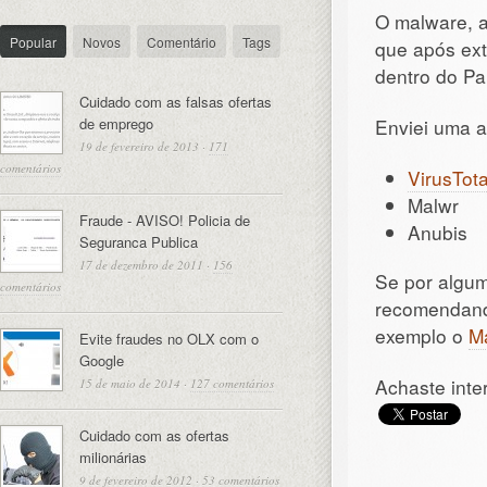
O malware, 
Popular
Novos
Comentário
Tags
que após ext
dentro do Pa
Cuidado com as falsas ofertas
de emprego
Enviei uma 
19 de fevereiro de 2013
·
171
comentários
VirusTota
Malwr
Fraude - AVISO! Policia de
Anubis
Seguranca Publica
17 de dezembro de 2011
·
156
Se por algum
comentários
recomendand
exemplo o
M
Evite fraudes no OLX com o
Google
Achaste inte
15 de maio de 2014
·
127 comentários
Cuidado com as ofertas
milionárias
9 de fevereiro de 2012
·
53 comentários