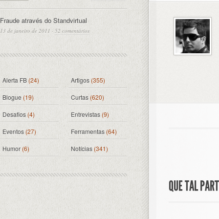
Fraude através do Standvirtual
13 de janeiro de 2011
·
52 comentários
Alerta FB
(24)
Artigos
(355)
Blogue
(19)
Curtas
(620)
Desafios
(4)
Entrevistas
(9)
Eventos
(27)
Ferramentas
(64)
Humor
(6)
Notícias
(341)
QUE TAL PAR