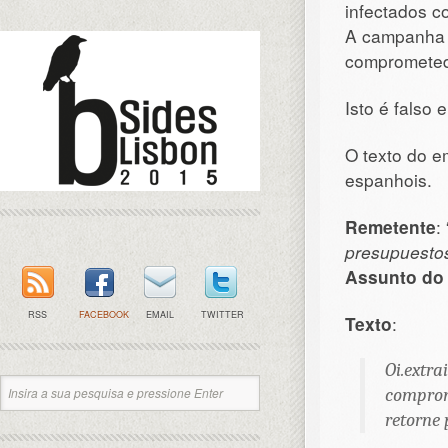
infectados c
A campanha m
comprometedo
Isto é falso
O texto do e
espanhois.
Remetente
:
presupuesto
Assunto do 
RSS
FACEBOOK
EMAIL
TWITTER
Texto
:
Oi.extr
comprom
retorne 