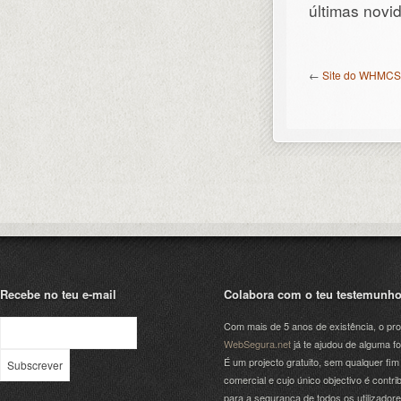
últimas nov
←
Site do WHMCS
Recebe no teu e-mail
Colabora com o teu testemunh
Com mais de 5 anos de existência, o pro
WebSegura.net
já te ajudou de alguma f
É um projecto gratuito, sem qualquer fim
comercial e cujo único objectivo é contrib
para a segurança de todos os utilizador