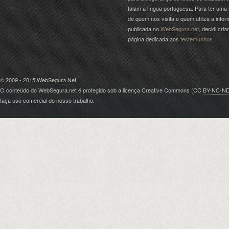
falam a língua portuguesa. Para ter uma 
de quem nos visita e quem utiliza a info
publicada no
WebSegura.net
, decidi cri
página dedicada aos
testemunhos
.
© 2009 - 2015
WebSegura.Net
.
O conteúdo do WebSegura.net é protegido sob a licença Creative Commons (
CC BY-NC-N
faça uso comercial do nosso trabalho.