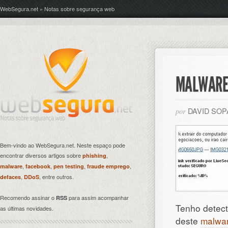
WebSegura.net » Notas sobre segurança web
MALWARE 
DAVID SO
por
Bem-vindo ao WebSegura.net. Neste espaço pode
encontrar diversos artigos sobre
,
phishing
,
,
,
,
malware
facebook
pen testing
fraude emprego
,
, entre outros.
defaces
DDoS
Recomendo assinar o
para assim acompanhar
RSS
Tenho detec
as últimas novidades.
deste
malwa