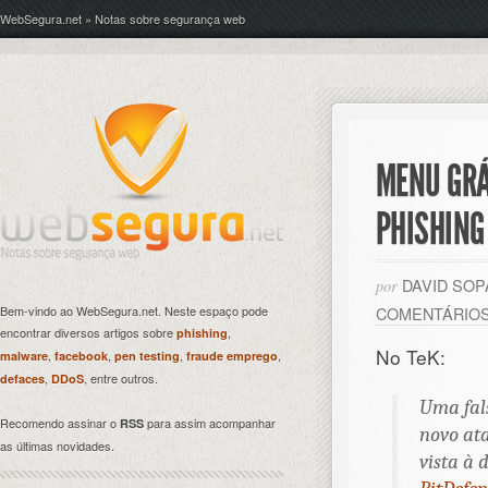
WebSegura.net » Notas sobre segurança web
MENU GRÁ
PHISHING
DAVID SO
por
Bem-vindo ao WebSegura.net. Neste espaço pode
COMENTÁRIO
encontrar diversos artigos sobre
,
phishing
No TeK:
,
,
,
,
malware
facebook
pen testing
fraude emprego
,
, entre outros.
defaces
DDoS
Uma fal
Recomendo assinar o
para assim acompanhar
RSS
novo at
as últimas novidades.
vista à