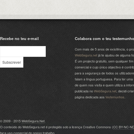
Recebe no teu e-mail
Colabora com o teu testemunh
Com mais de 5 anos de existência, o pro
WebSegura.net
já te ajudou de alguma f
É um projecto gratuito, sem qualquer fim
comercial e cujo único objectivo é contrib
para a segurança de todos os utilizador
falam a língua portuguesa. Para ter uma 
de quem nos visita e quem utiliza a info
publicada no
WebSegura.net
, decidi cri
página dedicada aos
testemunhos
.
© 2009 - 2015
WebSegura.Net
.
O conteúdo do WebSegura.net é protegido sob a licença Creative Commons (
CC BY-NC-N
faça uso comercial do nosso trabalho.