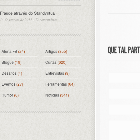
Fraude através do Standvirtual
13 de janeiro de 2011
·
52 comentários
QUE TAL PAR
Alerta FB
(24)
Artigos
(355)
Blogue
(19)
Curtas
(620)
Desafios
(4)
Entrevistas
(9)
Eventos
(27)
Ferramentas
(64)
Humor
(6)
Notícias
(341)