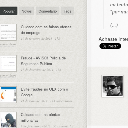
na tenta
Popular
Novos
Comentário
Tags
“por mui
(…)
Cuidado com as falsas ofertas
de emprego
Achaste inte
19 de fevereiro de 2013
·
172
comentários
Fraude - AVISO! Policia de
Seguranca Publica
17 de dezembro de 2011
·
156
comentários
Evite fraudes no OLX com o
Google
15 de maio de 2014
·
144 comentários
Cuidado com as ofertas
milionárias
9 de fevereiro de 2012
·
53 comentários