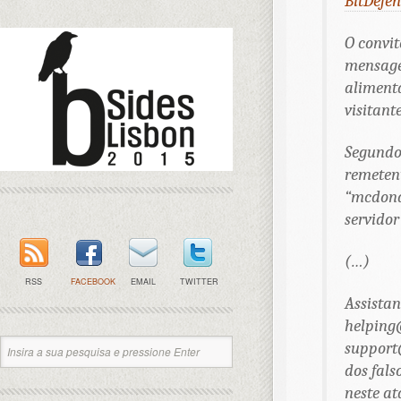
BitDefe
O convit
mensage
alimenta
visitant
Segundo 
remeten
“mcdona
servidor
(…)
RSS
FACEBOOK
EMAIL
TWITTER
Assista
helpin
suppor
dos fals
neste at