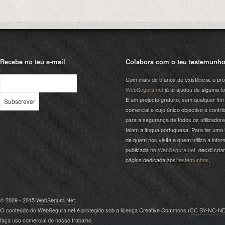
Recebe no teu e-mail
Colabora com o teu testemunh
Com mais de 5 anos de existência, o pro
WebSegura.net
já te ajudou de alguma f
É um projecto gratuito, sem qualquer fim
comercial e cujo único objectivo é contrib
para a segurança de todos os utilizador
falam a língua portuguesa. Para ter uma 
de quem nos visita e quem utiliza a info
publicada no
WebSegura.net
, decidi cri
página dedicada aos
testemunhos
.
© 2009 - 2015
WebSegura.Net
.
O conteúdo do WebSegura.net é protegido sob a licença Creative Commons (
CC BY-NC-N
faça uso comercial do nosso trabalho.