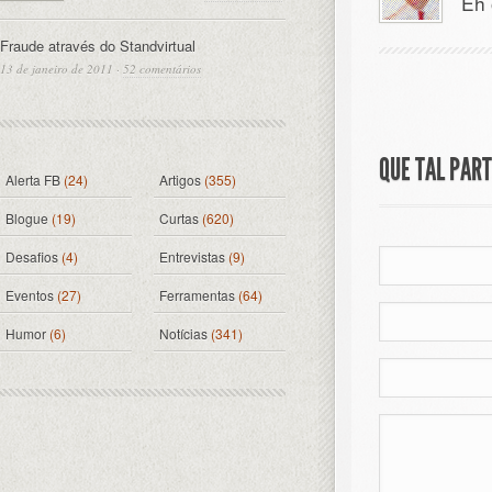
Eh 
Fraude através do Standvirtual
13 de janeiro de 2011
·
52 comentários
QUE TAL PAR
Alerta FB
(24)
Artigos
(355)
Blogue
(19)
Curtas
(620)
Desafios
(4)
Entrevistas
(9)
Eventos
(27)
Ferramentas
(64)
Humor
(6)
Notícias
(341)