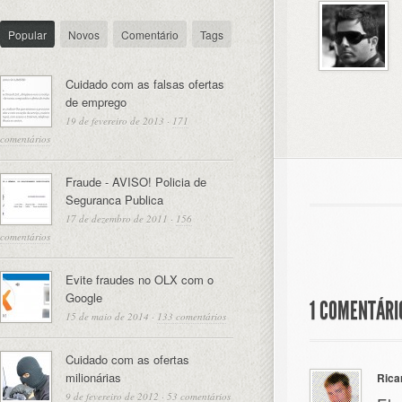
Popular
Novos
Comentário
Tags
Cuidado com as falsas ofertas
de emprego
19 de fevereiro de 2013
·
171
comentários
Fraude - AVISO! Policia de
Seguranca Publica
17 de dezembro de 2011
·
156
comentários
Evite fraudes no OLX com o
Google
1 COMENTÁRI
15 de maio de 2014
·
133 comentários
Cuidado com as ofertas
milionárias
Rica
9 de fevereiro de 2012
·
53 comentários