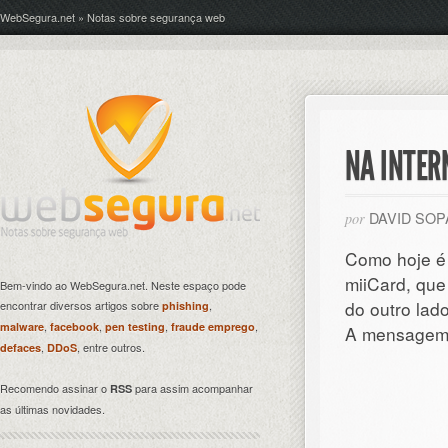
WebSegura.net » Notas sobre segurança web
NA INTER
DAVID SO
por
Como hoje é 
miiCard, que 
Bem-vindo ao WebSegura.net. Neste espaço pode
do outro lado
encontrar diversos artigos sobre
,
phishing
,
,
,
,
malware
facebook
pen testing
fraude emprego
A mensagem é
,
, entre outros.
defaces
DDoS
Recomendo assinar o
para assim acompanhar
RSS
as últimas novidades.