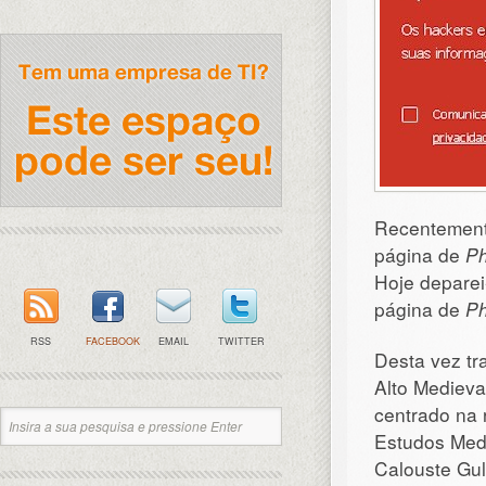
Recentement
página de
Ph
Hoje depare
página de
Ph
RSS
FACEBOOK
EMAIL
TWITTER
Desta vez tr
Alto Medievai
centrado na 
Estudos Med
Calouste Gul