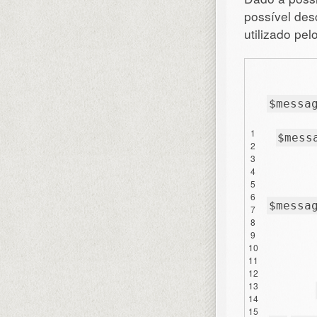
possível des
utilizado pel
$messa
1
$mess
2
3
4
5
6
$messa
7
8
9
10
11
12
13
14
15