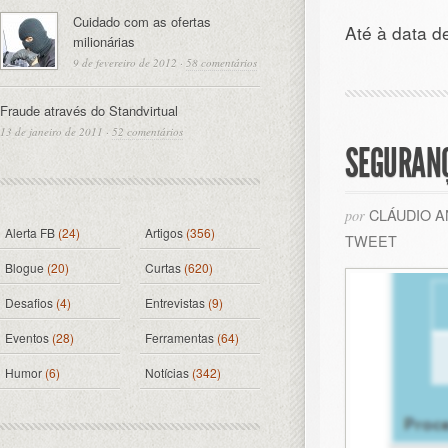
Cuidado com as ofertas
Até à data de
milionárias
9 de fevereiro de 2012
·
58 comentários
Fraude através do Standvirtual
13 de janeiro de 2011
·
52 comentários
SEGURAN
CLÁUDIO 
por
Alerta FB
(24)
Artigos
(356)
TWEET
Blogue
(20)
Curtas
(620)
Desafios
(4)
Entrevistas
(9)
Eventos
(28)
Ferramentas
(64)
Humor
(6)
Notícias
(342)