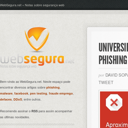
WebSegura.net » Notas sobre segurança web
UNIVERSI
PHISHING
DAVID SO
por
Bem-vindo ao WebSegura.net. Neste espaço pode
TWEET
encontrar diversos artigos sobre
,
phishing
,
,
,
,
malware
facebook
pen testing
fraude emprego
,
, entre outros.
defaces
DDoS
Recomendo assinar o
para assim acompanhar
RSS
as últimas novidades.