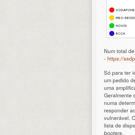
Num total de 
-
https://ssd
Só para ter 
um pedido de
uma amplific
Geralmente o
numa determi
responder ao
vulnerável. 
lista de dis
booters
.