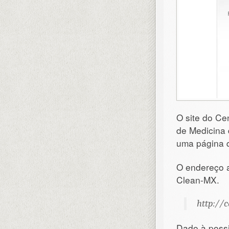
O site do C
de Medicina 
uma página q
O endereço a
Clean-MX.
http://
Dado à possi