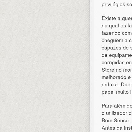
privilégios s
Existe a que
na qual os f
fazendo com 
cheguem a c
capazes de s
de equipamen
corrigidas e
Store no mo
melhorado e 
reduza. Dado
papel muito 
Para além de
o utilizador
Bom Senso.
Antes da ins