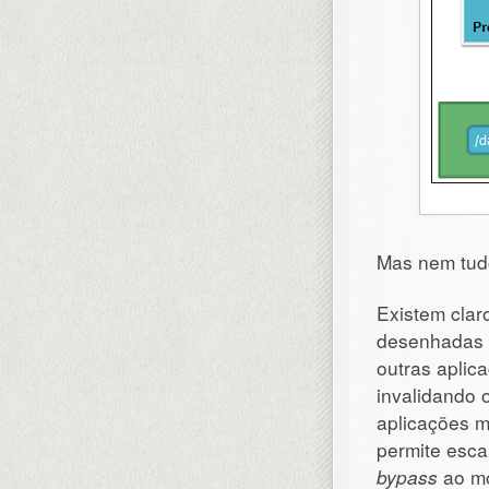
Mas nem tud
Existem clar
desenhadas 
outras aplic
invalidando
aplicações m
permite escal
bypass
ao m