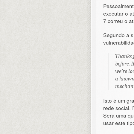
Pessoalmente
executar o a
7 correu o a
Segundo a s
vulnerabilida
Thanks f
before. I
we’re lo
a known 
mechani
Isto é um gr
rede social.
Será uma que
usar este ti