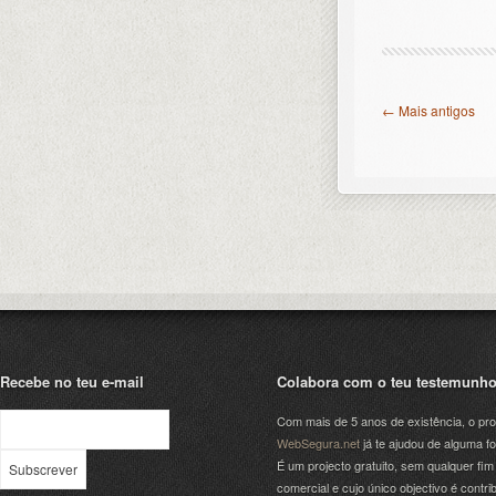
← Mais antigos
Recebe no teu e-mail
Colabora com o teu testemunh
Com mais de 5 anos de existência, o pro
WebSegura.net
já te ajudou de alguma f
É um projecto gratuito, sem qualquer fim
comercial e cujo único objectivo é contrib