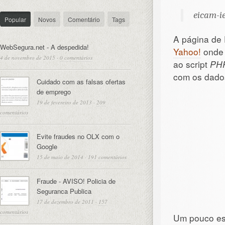
eicam-i
Popular
Novos
Comentário
Tags
A página de 
WebSegura.net - A despedida!
Yahoo!
onde 
4 de novembro de 2015
·
0 comentários
ao script
PH
com os dados
Cuidado com as falsas ofertas
de emprego
19 de fevereiro de 2013
·
209
comentários
Evite fraudes no OLX com o
Google
15 de maio de 2014
·
191 comentários
Fraude - AVISO! Policia de
Seguranca Publica
17 de dezembro de 2011
·
157
comentários
Um pouco est