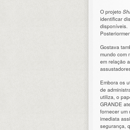
O projeto
Sha
identificar d
disponíveis.
Posteriormen
Gostava tamb
mundo com ma
em relação a
assustadore
Embora os ut
de administr
utiliza, o p
GRANDE atenç
fornecer um 
imediata ass
segurança, q