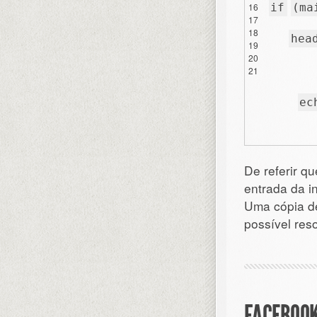
16
if
(ma
17
18
hea
19
20
21
ec
De referir qu
entrada da i
Uma cópia de
possível res
FACEBOOK