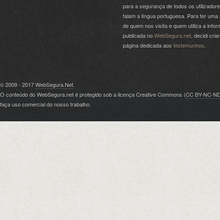
para a segurança de todos os utilizador
falam a língua portuguesa. Para ter uma 
de quem nos visita e quem utiliza a info
publicada no
WebSegura.net
, decidi cri
página dedicada aos
testemunhos
.
© 2009 - 2017
WebSegura.Net
.
O conteúdo do WebSegura.net é protegido sob a licença Creative Commons (
CC BY-NC-N
faça uso comercial do nosso trabalho.