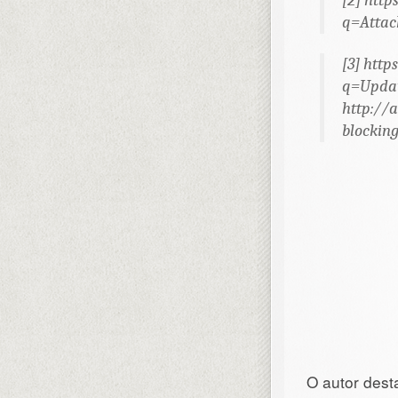
[2] htt
q=Attac
[3] htt
q=Updat
http://
blockin
O autor dest