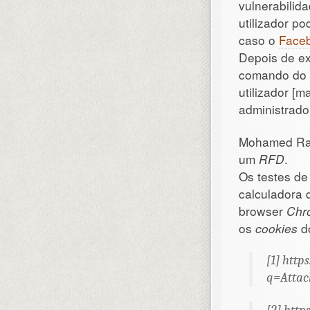
vulnerabilid
utilizador po
caso o
Face
Depois de ex
comando do s
utilizador [
administrador
Mohamed Ram
um
RFD
.
Os testes d
calculadora
browser
Chr
os
cookies
do
[1] htt
q=Attac