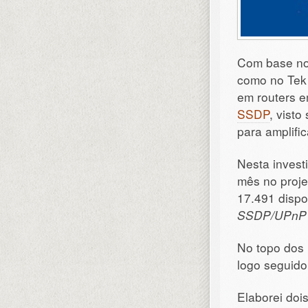
Com base nos
como no Tek 
em routers e
SSDP
, vist
para amplifi
Nesta invest
mês no proj
17.491 dispo
SSDP/UPnP
No topo dos 
logo seguid
Elaborei doi