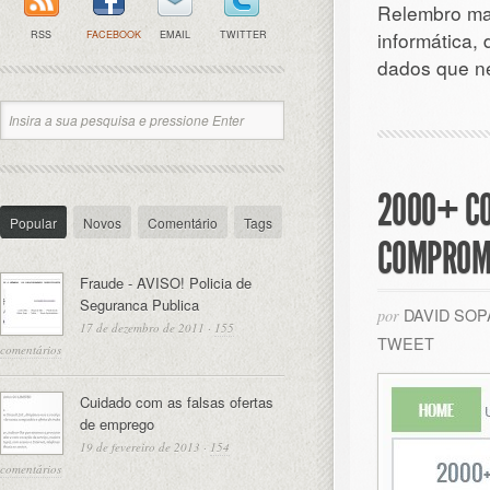
Relembro mai
informática,
RSS
FACEBOOK
EMAIL
TWITTER
dados que ne
2000+ CO
Popular
Novos
Comentário
Tags
COMPROM
Fraude - AVISO! Policia de
Seguranca Publica
DAVID SO
por
17 de dezembro de 2011
·
155
TWEET
comentários
Cuidado com as falsas ofertas
de emprego
19 de fevereiro de 2013
·
154
comentários