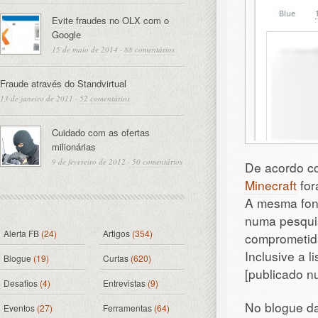
Evite fraudes no OLX com o
Google
15 de maio de 2014
·
88 comentários
Fraude através do Standvirtual
13 de janeiro de 2011
·
52 comentários
Cuidado com as ofertas
milionárias
9 de fevereiro de 2012
·
50 comentários
De acordo 
Minecraft
for
A mesma font
numa pesquis
Alerta FB
(24)
Artigos
(354)
comprometid
Inclusive a 
Blogue
(19)
Curtas
(620)
[publicado n
Desafios
(4)
Entrevistas
(9)
No blogue da
Eventos
(27)
Ferramentas
(64)