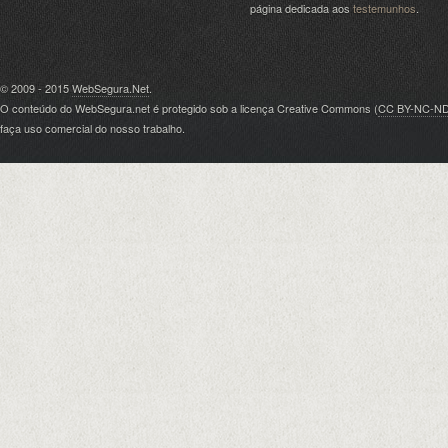
página dedicada aos
testemunhos
.
© 2009 - 2015
WebSegura.Net
.
O conteúdo do WebSegura.net é protegido sob a licença Creative Commons (
CC BY-NC-N
faça uso comercial do nosso trabalho.