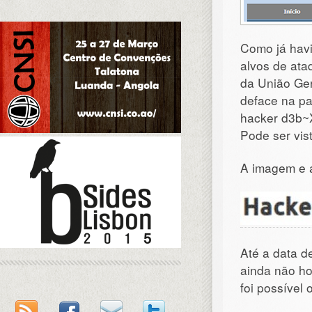
Como já havi
alvos de ataq
da União Ger
deface na pa
hacker d3b~
Pode ser vis
A imagem e 
Até a data d
ainda não h
foi possível 