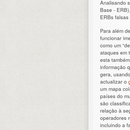
Analisando s
Base - ERB),
ERBs falsas 
Para além de
funcionar im
como um “det
ataques em t
esta também
informação q
gera, usando
actualizar o
um mapa col
países do mu
são classifi
relação à se
operadores 
incluindo a f