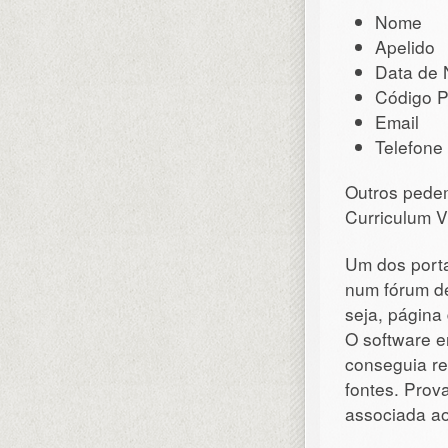
Nome
Apelido
Data de 
Código P
Email
Telefone
Outros pede
Curriculum Vi
Um dos port
num fórum de
seja, página
O software e
conseguia re
fontes. Prov
associada ao