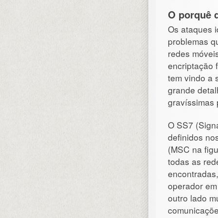
O porquê 
Os ataques i
problemas qu
redes móveis
encriptação
tem vindo a 
grande deta
gravíssimas 
O SS7 (Signa
definidos no
(MSC na figu
todas as red
encontradas
operador em 
outro lado m
comunicações