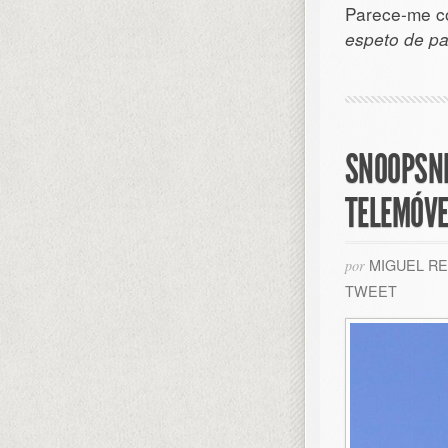
Parece-me co
espeto de p
SNOOPSNI
TELEMÓVE
MIGUEL R
por
TWEET