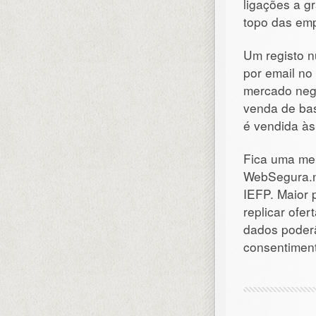
ligações a g
topo das emp
Um registo 
por email no
mercado negr
venda de ba
é vendida às
Fica uma me
WebSegura.ne
IEFP. Maior 
replicar ofer
dados poderã
consentimen