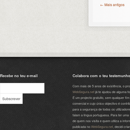
← Mais antigos
Recebe no teu e-mail
Colabora com o teu testemunh
Com mais de 5 anos de existência, o pro
WebSegura.net
já te ajudou de alguma f
É um projecto gratuito, sem qualquer fim
comercial e cujo único objectivo é contrib
para a segurança de todos os utilizador
falam a língua portuguesa. Para ter uma 
de quem nos visita e quem utiliza a info
publicada no
WebSegura.net
, decidi cri