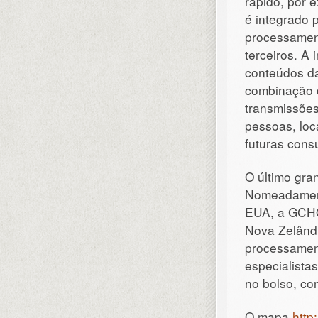
rápido, por 
é integrado 
processament
terceiros. A
conteúdos d
combinação 
transmissões
pessoas, loc
futuras consu
O último gra
Nomeadament
EUA, a GCHQ
Nova Zelând
processament
especialista
no bolso, co
O mapa
http