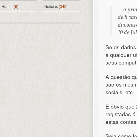
Humor
(6)
Notícias
(340)
… a pri
de 8 car
Encontr
10 de Ju
Se os dados 
a qualquer u
seus comput
A questão qu
são os mesmo
sociais, etc.
É óbvio que 
registadas 
estas contas
Seja como fo