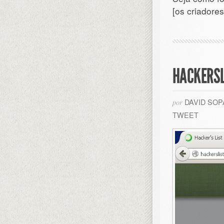
[os criadore
HACKERSL
DAVID SO
por
TWEET