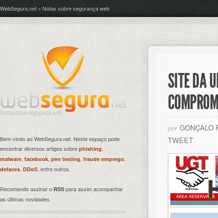
WebSegura.net » Notas sobre segurança web
SITE DA 
COMPROM
GONÇALO 
por
Bem-vindo ao WebSegura.net. Neste espaço pode
TWEET
encontrar diversos artigos sobre
,
phishing
,
,
,
,
malware
facebook
pen testing
fraude emprego
,
, entre outros.
defaces
DDoS
Recomendo assinar o
para assim acompanhar
RSS
as últimas novidades.