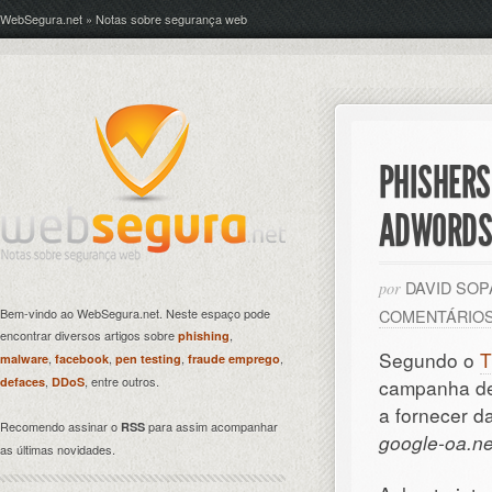
WebSegura.net » Notas sobre segurança web
PHISHERS
ADWORD
DAVID SO
por
Bem-vindo ao WebSegura.net. Neste espaço pode
COMENTÁRIO
encontrar diversos artigos sobre
,
phishing
Segundo o
T
,
,
,
,
malware
facebook
pen testing
fraude emprego
,
, entre outros.
defaces
DDoS
campanha d
a fornecer d
Recomendo assinar o
para assim acompanhar
RSS
google-oa.ne
as últimas novidades.