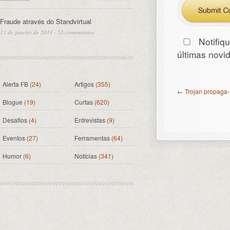
Fraude através do Standvirtual
13 de janeiro de 2011
·
52 comentários
Notifiq
últimas nov
Alerta FB
(24)
Artigos
(355)
←
Trojan propaga-
Blogue
(19)
Curtas
(620)
Desafios
(4)
Entrevistas
(9)
Eventos
(27)
Ferramentas
(64)
Humor
(6)
Notícias
(341)