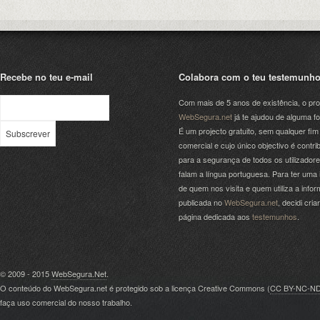
Recebe no teu e-mail
Colabora com o teu testemunh
Com mais de 5 anos de existência, o pro
WebSegura.net
já te ajudou de alguma f
É um projecto gratuito, sem qualquer fim
comercial e cujo único objectivo é contrib
para a segurança de todos os utilizador
falam a língua portuguesa. Para ter uma 
de quem nos visita e quem utiliza a info
publicada no
WebSegura.net
, decidi cri
página dedicada aos
testemunhos
.
© 2009 - 2015
WebSegura.Net
.
O conteúdo do WebSegura.net é protegido sob a licença Creative Commons (
CC BY-NC-N
faça uso comercial do nosso trabalho.