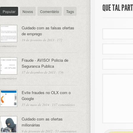
QUE TAL PAR
Popular
Novos
Comentário
Tags
Cuidado com as falsas ofertas
de emprego
19 de fevereiro de 2013
·
172
comentários
Fraude - AVISO! Policia de
Seguranca Publica
17 de dezembro de 2011
·
156
comentários
Evite fraudes no OLX com o
Google
15 de maio de 2014
·
137 comentários
Cuidado com as ofertas
milionárias
9 de fevereiro de 2012
·
53 comentários