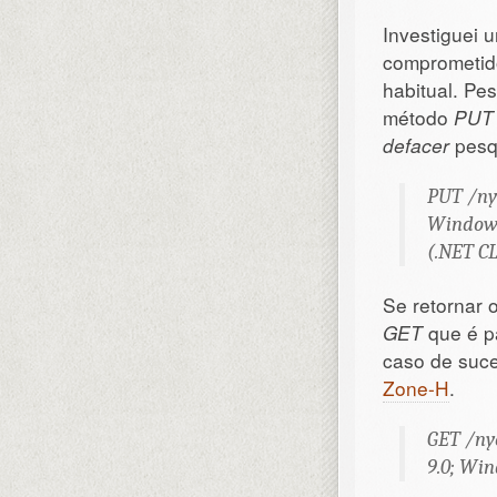
Investiguei 
comprometido
habitual. Pe
método
PUT
defacer
pesqu
PUT /nye
Windows 
(.NET CL
Se retornar 
GET
que é p
caso de suc
Zone-H
.
GET /nye
9.0; Win