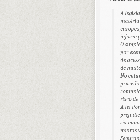
A legisl
matéria 
europeu
infosec 
O simple
por exe
de acess
de multa
No entan
procedi
comunida
risco de
A lei P
prejudic
sistemas
muitas v
Seguranç