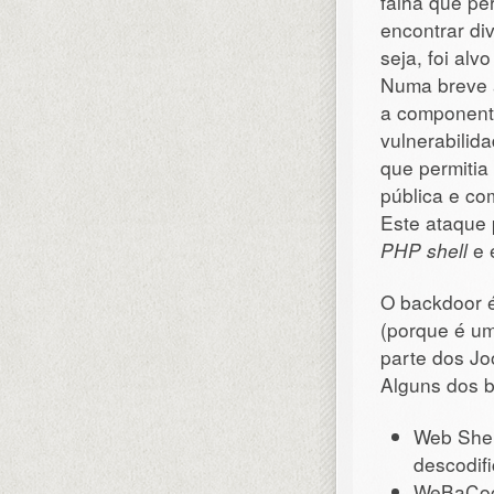
falha que pe
encontrar di
seja, foi alv
Numa breve a
a componente
vulnerabilid
que permitia
pública e c
Este ataque 
PHP shell
e e
O backdoor é
(porque é um
parte dos Jo
Alguns dos 
Web Shel
descodifi
WeBaCoo 