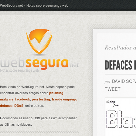
WebSegura.net » Notas sobre segurança web
Resultados d
DEFACES 
DAVID SO
por
Bem-vindo ao WebSegura.net. Neste espaço pode
TWEET
encontrar diversos artigos sobre
,
phishing
,
,
,
,
malware
facebook
pen testing
fraude emprego
,
, entre outros.
defaces
DDoS
Recomendo assinar o
para assim acompanhar
RSS
as últimas novidades.