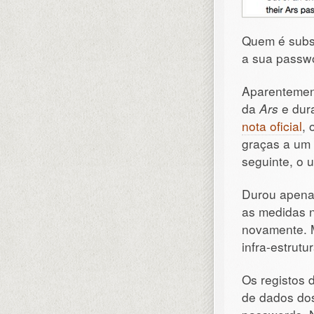
Quem é subsc
a sua passwo
Aparentemen
da
Ars
e dur
nota oficial
, 
graças a um 
seguinte, o u
Durou apenas
as medidas n
novamente. M
infra-estrut
Os registos 
de dados dos