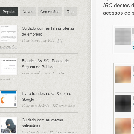
IRC
destes d
acessos de s
Popular
Novos
Comentário
Tags
Cuidado com as falsas ofertas
de emprego
19 de fevereiro de 2013
·
171
comentários
Fraude - AVISO! Policia de
Seguranca Publica
17 de dezembro de 2011
·
156
comentários
Evite fraudes no OLX com o
Google
15 de maio de 2014
·
127 comentários
Cuidado com as ofertas
milionárias
9 de fevereiro de 2012
·
53 comentários