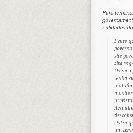
Para termina
governamenta
entidades do
Penso qu
governa
site go
site emp
Do meu p
tenha su
platafor
monitor
prevista
Actualme
descober
Outra q
um templ