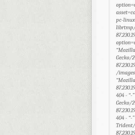
option
asset=co
pc-linux
librtmp/
87.230.1
option=
“Mozilla
Gecko/20
87.230.1
/images/
“Mozilla
87.230.1
404 - “-
Gecko/20
87.230.1
404 - “-
Trident/
87.230.1