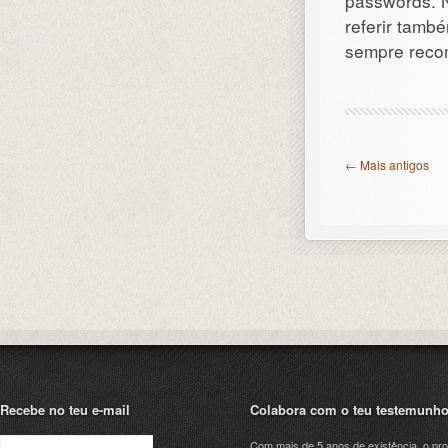
passwords. 
referir tamb
sempre reco
← Mais antigos
Recebe no teu e-mail
Colabora com o teu testemunh
Com mais de 5 anos de existência, o pro