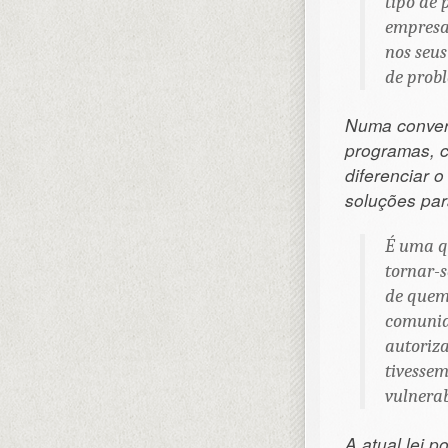
tipo de
empresa
nos seus
de prob
Numa convers
programas, co
diferenciar 
soluções par
É uma q
tornar-
de quem
comunid
autoriza
tivesse
vulnerab
A atual lei 