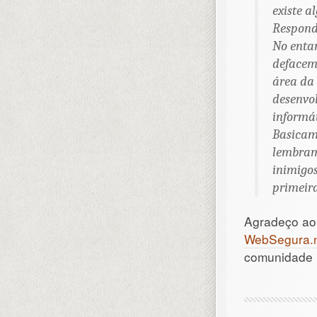
existe a
Responde
No entan
defaceme
área da
desenvo
informát
Basicame
lembram
inimigos
primeira
Agradeço ao 
WebSegura.
comunidade 