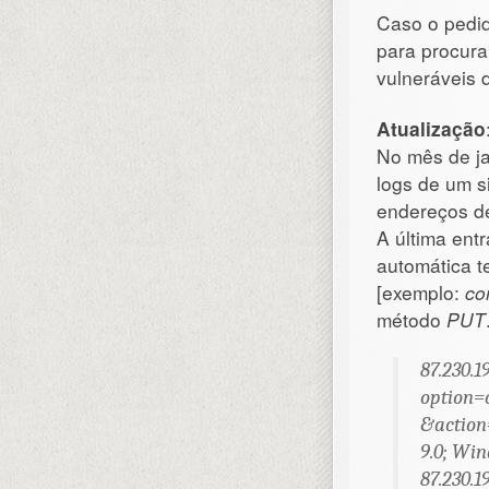
Caso o pedi
para procura
vulneráveis
Atualização
No mês de ja
logs de um s
endereços de
A última entr
automática t
[exemplo:
co
método
PUT
87.230.1
option
&action
9.0; Win
87.230.1