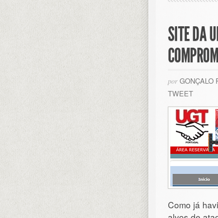
SITE DA 
COMPROM
GONÇALO 
por
TWEET
Como já havi
alvos de ataq