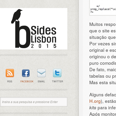
Muitos respo
que o site es
situação que
Por vezes s
original e es
originou o d
puro comodi
De fato, mai
tabelas ou p
Mas esta sit
RSS
FACEBOOK
EMAIL
TWITTER
Alguns defac
H.org
), estã
kits
para infe
Após monitor