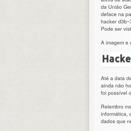
da União Ger
deface na pa
hacker d3b~
Pode ser vis
A imagem e 
Até a data d
ainda não h
foi possível 
Relembro mai
informática,
dados que ne