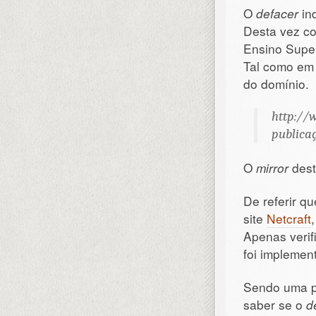
O
defacer
in
Desta vez c
Ensino Super
Tal como em 
do domínio.
http://w
publicaç
O
mirror
dest
De referir qu
site
Netcraft
Apenas verif
foi impleme
Sendo uma pl
saber se o
d