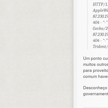
HTTP/1.1
AppleWe
87.230.1
404 - “-
Gecko/20
87.230.1
404 - “-
Trident/
Um ponto cur
muitos outro
para proveit
comum haver 
Desconheço s
governamen