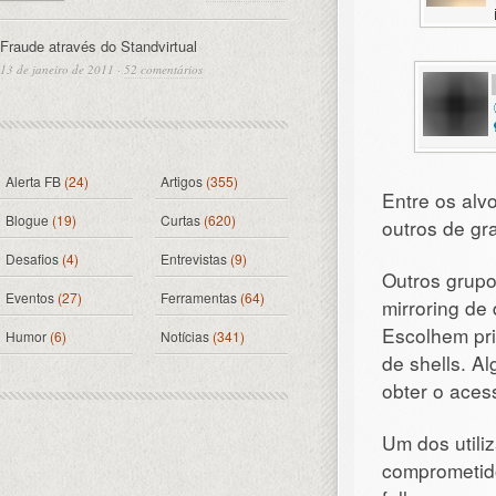
Fraude através do Standvirtual
13 de janeiro de 2011
·
52 comentários
Alerta FB
(24)
Artigos
(355)
Entre os alv
Blogue
(19)
Curtas
(620)
outros de gr
Desafios
(4)
Entrevistas
(9)
Outros grupo
Eventos
(27)
Ferramentas
(64)
mirroring de
Escolhem pri
Humor
(6)
Notícias
(341)
de shells. Al
obter o aces
Um dos utili
comprometido