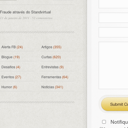
Fraude através do Standvirtual
13 de janeiro de 2011
·
52 comentários
Alerta FB
(24)
Artigos
(355)
Blogue
(19)
Curtas
(620)
Desafios
(4)
Entrevistas
(9)
Eventos
(27)
Ferramentas
(64)
Humor
(6)
Notícias
(341)
Notifiq