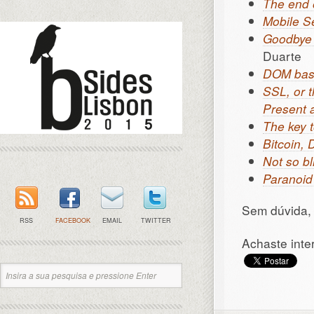
The end
Mobile S
Goodbye 
Duarte
DOM base
SSL, or t
Present 
The key t
Bitcoin,
Not so bl
Paranoid
Sem dúvida, 
RSS
FACEBOOK
EMAIL
TWITTER
Achaste inte