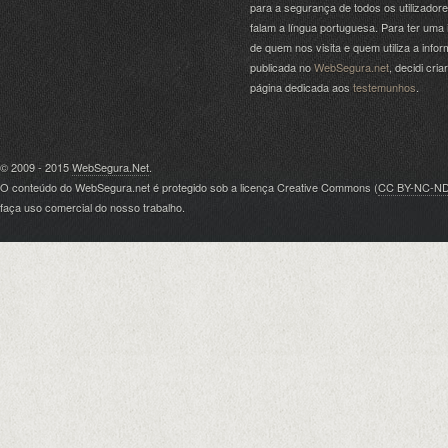
para a segurança de todos os utilizador
falam a língua portuguesa. Para ter uma 
de quem nos visita e quem utiliza a info
publicada no
WebSegura.net
, decidi cri
página dedicada aos
testemunhos
.
© 2009 - 2015
WebSegura.Net
.
O conteúdo do WebSegura.net é protegido sob a licença Creative Commons (
CC BY-NC-N
faça uso comercial do nosso trabalho.