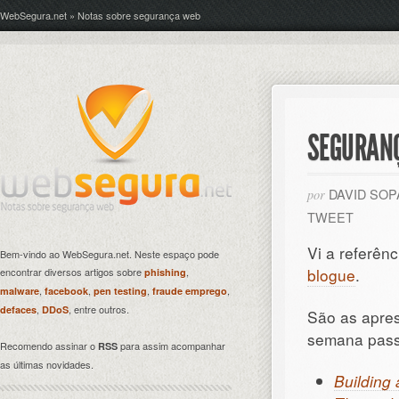
WebSegura.net » Notas sobre segurança web
SEGURANÇ
DAVID SO
por
TWEET
Vi a referên
Bem-vindo ao WebSegura.net. Neste espaço pode
blogue
.
encontrar diversos artigos sobre
,
phishing
,
,
,
,
malware
facebook
pen testing
fraude emprego
,
, entre outros.
defaces
DDoS
São as apre
semana passa
Recomendo assinar o
para assim acompanhar
RSS
as últimas novidades.
Building