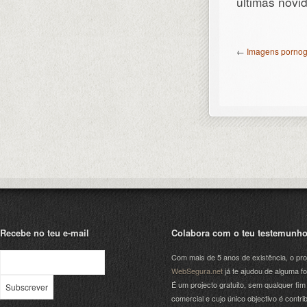
últimas nov
←
Imagens pornog
Recebe no teu e-mail
Colabora com o teu testemunh
Com mais de 5 anos de existência, o pro
WebSegura.net
já te ajudou de alguma f
É um projecto gratuito, sem qualquer fim
comercial e cujo único objectivo é contrib