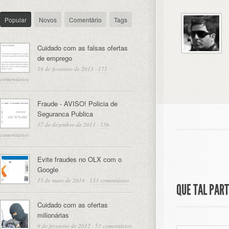
Popular
Novos
Comentário
Tags
Cuidado com as falsas ofertas
de emprego
19 de fevereiro de 2013
·
171
comentários
Fraude - AVISO! Policia de
Seguranca Publica
17 de dezembro de 2011
·
156
comentários
Evite fraudes no OLX com o
Google
15 de maio de 2014
·
133 comentários
QUE TAL PAR
Cuidado com as ofertas
milionárias
9 de fevereiro de 2012
·
53 comentários