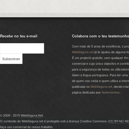
Recebe no teu e-mail
Colabora com o teu testemunh
Com mais de 5 anos de existência, o pro
WebSegura.net
já te ajudou de alguma f
É um projecto gratuito, sem qualquer fim
comercial e cujo único objectivo é contrib
para a segurança de todos os utilizador
falam a língua portuguesa. Para ter uma 
de quem nos visita e quem utiliza a info
publicada no
WebSegura.net
, decidi cri
página dedicada aos
testemunhos
.
© 2009 - 2015
WebSegura.Net
.
O conteúdo do WebSegura.net é protegido sob a licença Creative Commons (
CC BY-NC-N
faça uso comercial do nosso trabalho.