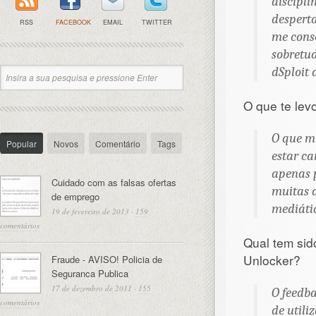
discipli
despert
RSS
FACEBOOK
EMAIL
TWITTER
me consc
sobretud
dSploit 
O que te lev
O que me
Popular
Novos
Comentário
Tags
estar c
apenas p
Cuidado com as falsas ofertas
muitas d
de emprego
mediátic
19 de fevereiro de 2013
·
159
comentários
Qual tem sid
Unlocker?
Fraude - AVISO! Policia de
Seguranca Publica
17 de dezembro de 2011
·
155
O feedba
comentários
de utili