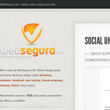
WebSegura.net » Notas sobre segurança web
SOCIAL U
DAVID SO
por
COMENTÁRIO
Bem-vindo ao WebSegura.net. Neste espaço pode
encontrar diversos artigos sobre
,
phishing
,
,
,
,
malware
facebook
pen testing
fraude emprego
,
, entre outros.
defaces
DDoS
Recomendo assinar o
para assim acompanhar
RSS
as últimas novidades.