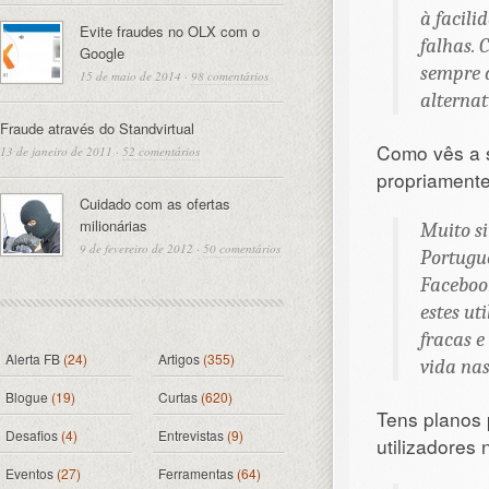
à facili
Evite fraudes no OLX com o
falhas. 
Google
sempre 
15 de maio de 2014
·
98 comentários
alternat
Fraude através do Standvirtual
Como vês a s
13 de janeiro de 2011
·
52 comentários
propriament
Cuidado com as ofertas
milionárias
Muito s
9 de fevereiro de 2012
·
50 comentários
Portugu
Faceboo
estes ut
fracas 
Alerta FB
(24)
Artigos
(355)
vida nas
Blogue
(19)
Curtas
(620)
Tens planos 
Desafios
(4)
Entrevistas
(9)
utilizadores
Eventos
(27)
Ferramentas
(64)