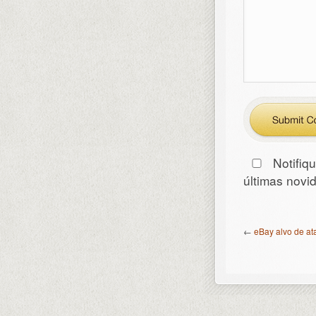
Notifiq
últimas nov
←
eBay alvo de at