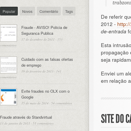
trabzon
Popular
Novos
Comentário
Tags
De referir qu
2012 -
http:
Fraude - AVISO! Policia de
de-entrada
fo
Seguranca Publica
17 de dezembro de 2011
·
153
Esta intrus
comentários
propagação 
seja rapidam
Cuidado com as falsas ofertas
de emprego
19 de fevereiro de 2013
·
141
Enviei um al
comentários
em relação a
Evite fraudes no OLX com o
Google
15 de maio de 2014
·
54 comentários
SITE DO 
Fraude através do Standvirtual
13 de janeiro de 2011
·
51 comentários