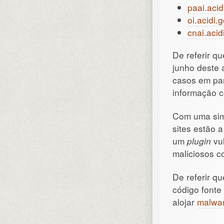
paai.acid
oi.acidi.g
cnai.acid
De referir q
junho deste 
casos em par
informação c
Com uma sim
sites estão a
um
plugin
vul
maliciosos 
De referir q
código fonte
alojar
malwa