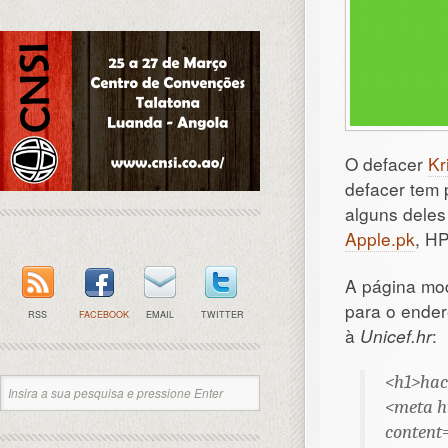
O defacer
Kr
defacer tem
alguns deles
Apple.pk
, HP
A página mo
para o ende
RSS
FACEBOOK
EMAIL
TWITTER
à
Unicef.hr
:
<h1>hac
<meta h
content