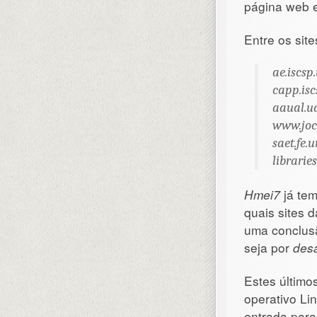
página web e
Entre os site
ae.iscsp.
capp.isc
aaual.ua
www.joc
saet.fe.u
libraries
Hmei7
já tem
quais sites 
uma conclusã
seja por
desa
Estes último
operativo Li
entrada para