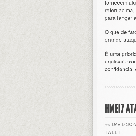
fornecem al
referi acima
para lançar
O que de fa
grande ataqu
É uma priori
analisar ex
confidencia
HMEI7 AT
DAVID SO
por
TWEET