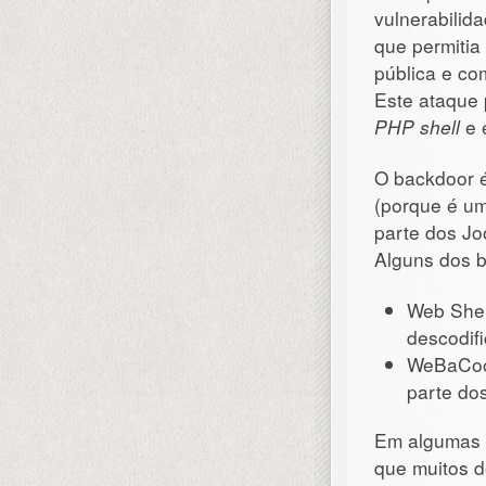
vulnerabilid
que permitia
pública e c
Este ataque 
PHP shell
e e
O backdoor é
(porque é um
parte dos Jo
Alguns dos 
Web Shel
descodifi
WeBaCoo 
parte dos
Em algumas r
que muitos 