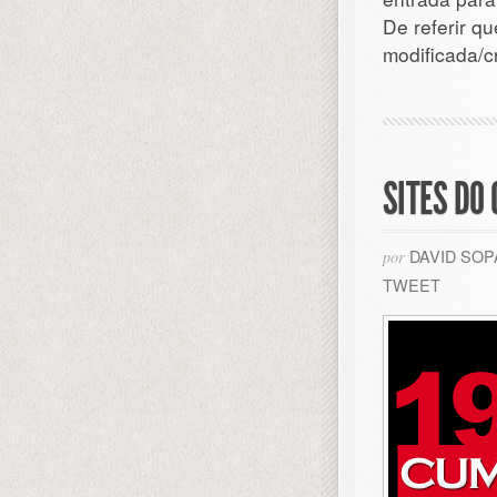
De referir q
modificada/c
SITES DO
DAVID SO
por
TWEET