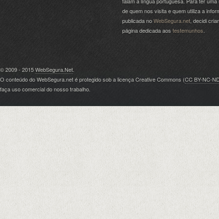
falam a língua portuguesa. Para ter uma 
de quem nos visita e quem utiliza a info
publicada no
WebSegura.net
, decidi cri
página dedicada aos
testemunhos
.
© 2009 - 2015
WebSegura.Net
.
O conteúdo do WebSegura.net é protegido sob a licença Creative Commons (
CC BY-NC-N
faça uso comercial do nosso trabalho.