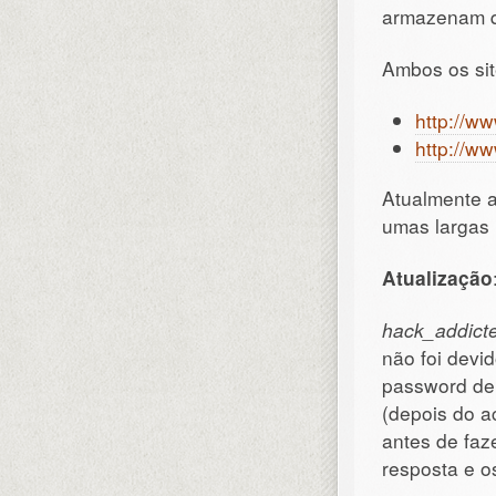
armazenam q
Ambos os sit
http://w
http://w
Atualmente a
umas largas 
Atualização
hack_addicte
não foi devi
password de
(depois do a
antes de faz
resposta e o