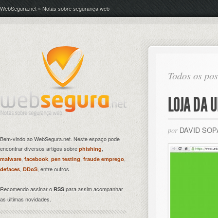
WebSegura.net » Notas sobre segurança web
Todos os pos
LOJA DA 
DAVID SO
por
Bem-vindo ao WebSegura.net. Neste espaço pode
encontrar diversos artigos sobre
,
phishing
,
,
,
,
malware
facebook
pen testing
fraude emprego
,
, entre outros.
defaces
DDoS
Recomendo assinar o
para assim acompanhar
RSS
as últimas novidades.