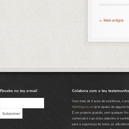
← Mais antigos
Recebe no teu e-mail
Colabora com o teu testemunh
Com mais de 5 anos de existência, o pro
WebSegura.net
já te ajudou de alguma f
É um projecto gratuito, sem qualquer fim
comercial e cujo único objectivo é contrib
para a segurança de todos os utilizador