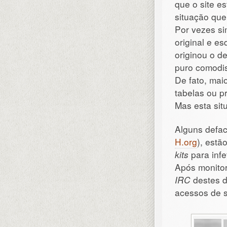
que o site es
situação que
Por vezes s
original e es
originou o d
puro comodi
De fato, mai
tabelas ou p
Mas esta sit
Alguns defac
H.org
), estã
kits
para infe
Após monitor
IRC
destes d
acessos de s