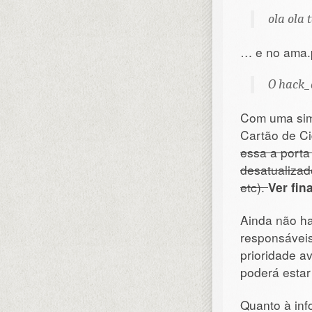
ola ola 
… e no ama.p
O hack_a
Com uma sim
Cartão de Ci
essa a porta
desatualizad
etc).
Ver fin
Ainda não ha
responsáveis
prioridade av
poderá esta
Quanto à inf