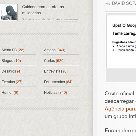
DAVID SO
por
Cuidado com as ofertas
milionárias
9 de fevereiro de 2012
·
46 comentários
Alerta FB
(22)
Artigos
(343)
Blogue
(19)
Curtas
(620)
Desafios
(4)
Entrevistas
(8)
Eventos
(27)
Ferramentas
(64)
O site ofici
Humor
(6)
Notícias
(340)
descarregar o
Agência para
um grupo int
Foram deixa