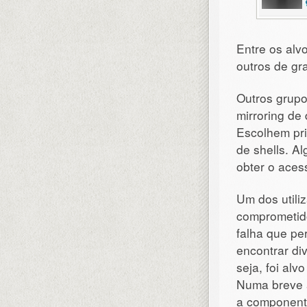
Entre os alv
outros de gr
Outros grupo
mirroring de
Escolhem pri
de shells. Al
obter o aces
Um dos utili
comprometido
falha que pe
encontrar di
seja, foi alv
Numa breve a
a componente